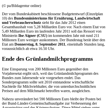
(© pa/Bildagentur online)
Der vom Bundeskabinett beschlossene Budgetentwurf (Einzelplan
10) des
Bundesministeriums für Ernährung, Landwirtschaft
und Verbraucherschutz
sieht für das Jahr 2012 einen
Gesamthaushalt von 5,28 Milliarden Euro vor. Nach einem Etat von
5,49 Milliarden Euro im laufenden Jahr 2011 soll das Ressort von
Ministerin
Ilse Aigner
(CSU)
im kommenden Jahr mit rund 211
Millionen Euro weniger auskommen. Der Bundestag berät über den
Etat am
Donnerstag, 8. September
2011
, eineinhalb Stunden lang,
voraussichtlich ab etwa 16.50 Uhr.
Ende des Grünlandmilchprogramms
Eine Einsparung von 200 Millionen Euro gegenüber den
Vorjahresetat ergibt sich, weil das Grünlandmilchprogramm des
Bundes zum Jahresende wie vorgesehen endet. Das
Sonderprogramm sollte seit 2010 entstandene wirtschaftliche
Nachteile für Milchviehhalter, die von unterdurchschnittlichen
Preisen auf dem Milchmarkt betroffen waren, ausgleichen.
Nahezu unverändert bei 590 Millionen Euro bleibt der Posten bei
der Bund-Länder-Gemeinschaftsaufgabe zur Verbesserung der
Agrarstruktur und des Küstenschutzes. Diese Mittel stehen unter