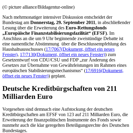
(© picture alliance/Bildagentur-online)
Nach mehrmonatiger intensiver Diskussion entscheidet der
Bundestag am
Donnerstag, 29. September 2011
, in abschließender
Lesung über die Erweiterung des
Euro-Rettungs
fonds
„Europäische Finanzstabilisierungsfazilität“ (EFSF)
. Im
Anschluss an die um 9 Uhr beginnende zweistündige Debatte ist
eine namentliche Abstimmung über die Beschlussempfehlung des
Haushaltsausschusses (
17/7067
(Dokument, öffnet ein neues
Fenster)
,
17/7130
(Dokument, öffnet ein neues Fenster)
) zum
Gesetzentwurf von CDU/CSU und FDP „zur Änderung des
Gesetzes zur Übernahme von Gewährleistungen im Rahmen eines
europäischen Stabilisierungsmechanismus“ (
17/6916
(Dokument,
öffnet ein neues Fenster)
) geplant.
Deutsche Kreditbürgschaften von 211
Milliarden Euro
Vorgesehen sind demnach eine Aufstockung der deutschen
Kreditbürgschaften am EFSF von 123 auf 211 Milliarden Euro, die
Erweiterung der finanzpolitischen Instrumente des
Fonds
sowie
nunmehr auch die klar geregelten Beteiligungsrechte des Deutschen
Bundestages.