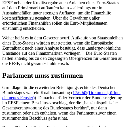
EFSF neben der Kreditvergabe auch Anleihen eines Euro-Staates
auf dem Primärmarkt aufkaufen kann – allerdings nur in
Ausnahmefällen unter strengen Auflagen, um die Finanzhilfe
kosteneffizient zu gestalten. Über die Gewährung aller
erforderlichen Finanzhilfen sollen die Euro-Mitgliedstaaten
einstimmig entscheiden.
Weiter heißt es in dem Gesetzentwurf, Aufkäufe von Staatsanleihen
eines Euro-Staates würden nur getätigt, wenn die Europäische
Zentralbank nach einer Analyse bestätigt, dass „außergewöhnliche
Umstände auf den Finanzmärkten vorliegen“. Die Euro-Staaten
haften anteilig bis zu den zugesagten Obergrenzen für Garantien an
die EFSF, nicht gesamtschuldnerisch.
Parlament muss zustimmen
Grundlage für die erweiterten Beteiligungsrechte des Deutschen
Bundestages war ein Koalitionsantrag (
17/6945
(Dokument, öffnet
ein neues Fenster)
). Danach darf der Vertreter der Bundesregierung
im EFSF einem Beschlussvorschlag, der die „haushaltspolitische
Gesamtverantwortung des Bundestages berührt“, nur dann
zustimmen oder sich enthalten, wenn das Parlament zuvor einen
zustimmenden Beschluss gefasst hat.