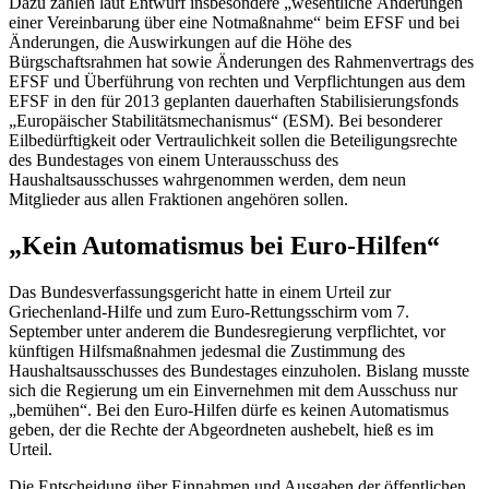
Dazu zählen laut Entwurf insbesondere „wesentliche Änderungen
einer Vereinbarung über eine Notmaßnahme“ beim EFSF und bei
Änderungen, die Auswirkungen auf die Höhe des
Bürgschaftsrahmen hat sowie Änderungen des Rahmenvertrags des
EFSF und Überführung von rechten und Verpflichtungen aus dem
EFSF in den für 2013 geplanten dauerhaften Stabilisierungsfonds
„Europäischer Stabilitätsmechanismus“ (ESM). Bei besonderer
Eilbedürftigkeit oder Vertraulichkeit sollen die Beteiligungsrechte
des Bundestages von einem Unterausschuss des
Haushaltsausschusses wahrgenommen werden, dem neun
Mitglieder aus allen Fraktionen angehören sollen.
„Kein Automatismus bei Euro-Hilfen“
Das Bundesverfassungsgericht hatte in einem Urteil zur
Griechenland-Hilfe und zum Euro-Rettungsschirm vom 7.
September unter anderem die Bundesregierung verpflichtet, vor
künftigen Hilfsmaßnahmen jedesmal die Zustimmung des
Haushaltsausschusses des Bundestages einzuholen. Bislang musste
sich die Regierung um ein Einvernehmen mit dem Ausschuss nur
„bemühen“. Bei den Euro-Hilfen dürfe es keinen Automatismus
geben, der die Rechte der Abgeordneten aushebelt, hieß es im
Urteil.
Die Entscheidung über Einnahmen und Ausgaben der öffentlichen