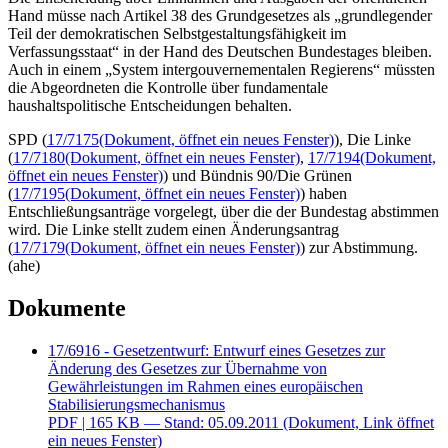
Hand müsse nach Artikel 38 des Grundgesetzes als „grundlegender
Teil der demokratischen Selbstgestaltungsfähigkeit im
Verfassungsstaat“ in der Hand des Deutschen Bundestages bleiben.
Auch in einem „System inter
gouverne
mentalen Regierens“ müssten
die Abgeordneten die Kontrolle über fundamentale
haushaltspolitische Entscheidungen behalten.
SPD (
17/7175
(Dokument, öffnet ein neues Fenster)
), Die Linke
(
17/7180
(Dokument, öffnet ein neues Fenster)
,
17/7194
(Dokument,
öffnet ein neues Fenster)
) und Bündnis 90/Die Grünen
(
17/7195
(Dokument, öffnet ein neues Fenster)
) haben
Entschließungsanträge vorgelegt, über die der Bundestag abstimmen
wird. Die Linke stellt zudem einen Änderungsantrag
(
17/7179
(Dokument, öffnet ein neues Fenster)
) zur Abstimmung.
(ahe)
Dokumente
17/6916 - Gesetzentwurf: Entwurf eines Gesetzes zur
Änderung des Gesetzes zur Übernahme von
Gewährleistungen im Rahmen eines europäischen
Stabilisierungsmechanismus
PDF
| 165 KB — Stand: 05.09.2011
(Dokument, Link öffnet
ein neues Fenster)