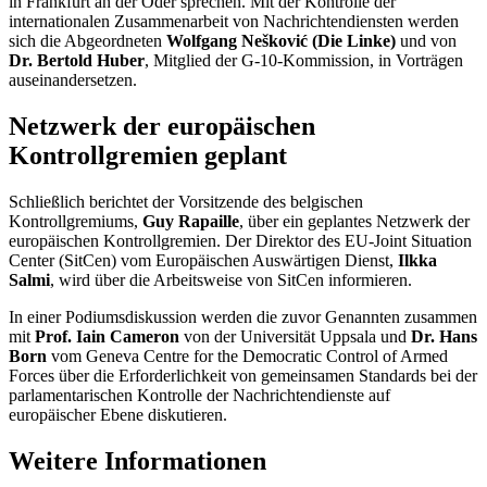
in Frankfurt an der Oder sprechen. Mit der Kontrolle der
internationalen Zusammenarbeit von Nachrichtendiensten werden
sich die Abgeordneten
Wolfgang Nešković
(Die Linke)
und von
Dr. Bertold Huber
, Mitglied der G-10-Kommission, in Vorträgen
auseinandersetzen.
Netzwerk der europäischen
Kontrollgremien geplant
Schließlich berichtet der Vorsitzende des belgischen
Kontrollgremiums,
Guy Rapaille
, über ein geplantes Netzwerk der
europäischen Kontrollgremien. Der Direktor des EU-
Joint Situation
Center (SitCen
) vom Europäischen Auswärtigen Dienst,
Ilkka
Salmi
, wird über die Arbeitsweise von
SitCen
informieren.
In einer Podiumsdiskussion werden die zuvor Genannten zusammen
mit
Prof. Iain Cameron
von der Universität Uppsala und
Dr. Hans
Born
vom
Geneva Centre for the Democratic Control of Armed
Forces
über die Erforderlichkeit von gemeinsamen Standards bei der
parlamentarischen Kontrolle der Nachrichtendienste auf
europäischer Ebene diskutieren.
Weitere Informationen