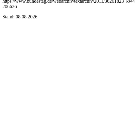
https://www.bundestag.de/webarchiv/textarchiv/2011/36261823_kw4
206626
Stand: 08.08.2026