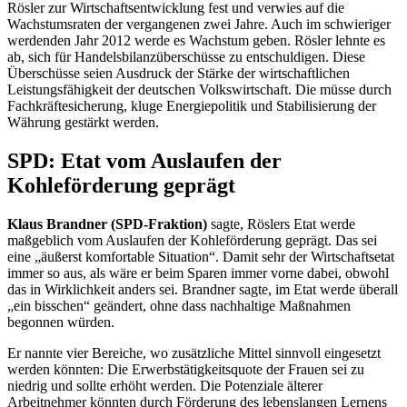
Rösler zur Wirtschaftsentwicklung fest und verwies auf die
Wachstumsraten der vergangenen zwei Jahre. Auch im schwieriger
werdenden Jahr 2012 werde es Wachstum geben. Rösler lehnte es
ab, sich für Handelsbilanzüberschüsse zu entschuldigen. Diese
Überschüsse seien Ausdruck der Stärke der wirtschaftlichen
Leistungsfähigkeit der deutschen Volkswirtschaft. Die müsse durch
Fachkräftesicherung, kluge Energiepolitik und Stabilisierung der
Währung gestärkt werden.
SPD:
Etat
vom Auslaufen der
Kohleförderung geprägt
Klaus Brandner (SPD-Fraktion)
sagte, Röslers Etat werde
maßgeblich vom Auslaufen der Kohleförderung geprägt. Das sei
eine „äußerst komfortable Situation“. Damit sehr der Wirtschafts
etat
immer so aus, als wäre er beim Sparen immer vorne dabei, obwohl
das in Wirklichkeit anders sei. Brandner sagte, im Etat werde überall
„ein bisschen“ geändert, ohne dass nachhaltige Maßnahmen
begonnen würden.
Er nannte vier Bereiche, wo zusätzliche Mittel sinnvoll eingesetzt
werden könnten: Die Erwerbstätigkeitsquote der Frauen sei zu
niedrig und sollte erhöht werden. Die Potenziale älterer
Arbeitnehmer könnten durch Förderung des lebenslangen Lernens