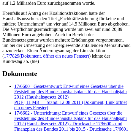
auf 1,2 Milliarden Euro zurückgenommen worde.
Ebenfalls auf Antrag der Koalitionsfraktionen hatte der
Haushaltsausschuss den Titel „Fachkräftesicherung für keine und
mittlere Unternehmen“ um vier auf 14,5 Millionen Euro abgehoben.
Die Verpflichtungsermächtigung wurde um zwei auf rund 20,89
Millionen Euro angehoben. Auch im Bereich der
Bundesnetzagentur wurden mehrere Erhöhungen vorgenommen,
um bei der Umsetzung der Energiewende anfallenden Mehraufwand
abzudecken. Einen Änderungsantrag der Linksfraktion
(
17/7829
(Dokument, öffnet ein neues Fenster)
) lehnte der
Bundestag ab. (hle)
Dokumente
17/6600 - Gesetzentwurf: Entwurf eines Gesetzes über die
Feststellung des Bundeshaushaltsplans für das Haushaltsjahr
2012 (Haushaltsgesetz 2012)
PDF
| 11 MB — Stand: 12.08.2011
(Dokument, Link öffnet
ein neues Fenster)
17/6602 - Unterrichtung: Entwurf eines Gesetzes über die
Feststellung des Bundeshaushaltsplans für das Haushaltsjahr
2012 (Haushaltsgesetz 2012) - Drucksache 17/6600 - und
Finanzplan des Bundes 2011 bis 2015 - Drucksache 17/6601