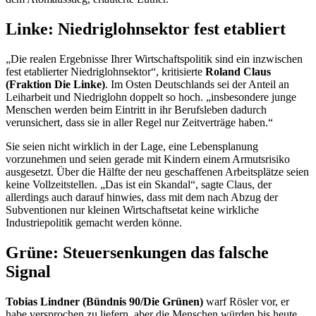
Linke: Niedriglohnsektor fest etabliert
„Die realen Ergebnisse Ihrer Wirtschaftspolitik sind ein inzwischen
fest etablierter Niedriglohnsektor“, kritisierte
Roland Claus
(Fraktion Die Linke)
. Im Osten Deutschlands sei der Anteil an
Leiharbeit und Niedriglohn doppelt so hoch. „insbesondere junge
Menschen werden beim Eintritt in ihr Berufsleben dadurch
verunsichert, dass sie in aller Regel nur Zeitverträge haben.“
Sie seien nicht wirklich in der Lage, eine Lebensplanung
vorzunehmen und seien gerade mit Kindern einem Armutsrisiko
ausgesetzt. Über die Hälfte der neu geschaffenen Arbeitsplätze seien
keine Vollzeitstellen. „Das ist ein Skandal“, sagte Claus, der
allerdings auch darauf hinwies, dass mit dem nach Abzug der
Subventionen nur kleinen Wirtschafts
etat
keine wirkliche
Industriepolitik gemacht werden könne.
Grüne: Steuersenkungen das falsche
Signal
Tobias Lindner (Bündnis 90/Die Grünen)
warf Rösler vor, er
habe versprochen zu liefern, aber die Menschen würden bis heute