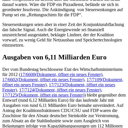
darauf warten. Wäre die FDP ein Pizzadienst, befände sie sich in
geordneter Insolvenz. Die Ankündigung von Steuersenkungen auf
Pump sei ein „Rettungsschirm für die FDP“.
Steuersenkungen seien aber in einer Zeit der Konjunkturabflachung
das falsche Signal. Auch die Energiewende sei finanziell
unzureichend ausgestattet, beklagte Lindner, der der Koalition
vorwarf, zu wenig Geld für Netzausbau und Speichertechnologien
einzusetzen.
Ausgaben von 6,11 Milliarden Euro
Der vom Bundestag beschlossene Etat des Wirtschaftsministeriums
für 2012 (
17/6600
(Dokument, öffnet ein neues Fenster)
,
17/6602
(Dokument, öffnet ein neues Fenster)
,
17/7109
(Dokument,
öffnet ein neues Fenster)
,
17/7123
(Dokument, öffnet ein neues
Fenster)
,
17/7124
(Dokument, öffnet ein neues Fenster)
,
17/7125
(Dokument, öffnet ein neues Fenster)
) bleibt gegenüber dem
Entwurf (rund 6,12 Milliarden Euro) für das laufende Jahr mit
Ausgaben von rund 6,11 Milliarden Euro beinahe unverändert. Auf
Antrag der Koalitionsfraktionen CDU/CSU und FDP waren die
Zuschüsse für den Absatz deutscher Steinkohle zur Verstromung,
zum Absatz an die Stahlindustrie sowie zum Ausgleich von
Belastungen infolge von Kapazitätsanpassungen um 112 Millionen