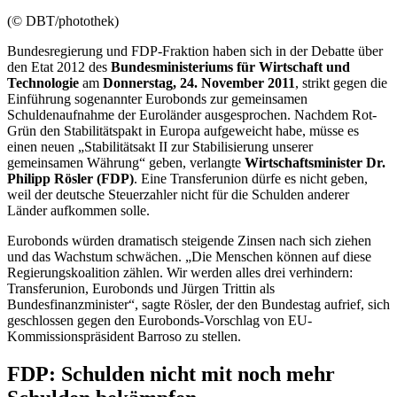
(© DBT/photothek)
Bundesregierung und FDP-Fraktion haben sich in der Debatte über
den
Etat
2012 des
Bundesministeriums für Wirtschaft und
Technologie
am
Donnerstag, 24. November 2011
, strikt gegen die
Einführung sogenannter Eurobonds zur gemeinsamen
Schuldenaufnahme der Euroländer ausgesprochen. Nachdem Rot-
Grün den Stabilitätspakt in Europa aufgeweicht habe, müsse es
einen neuen „Stabilitätsakt II zur Stabilisierung unserer
gemeinsamen Währung“ geben, verlangte
Wirtschaftsminister Dr.
Philipp Rösler (FDP)
. Eine Transferunion dürfe es nicht geben,
weil der deutsche Steuerzahler nicht für die Schulden anderer
Länder aufkommen solle.
Eurobonds würden dramatisch steigende Zinsen nach sich ziehen
und das Wachstum schwächen. „Die Menschen können auf diese
Regierungskoalition zählen. Wir werden alles drei verhindern:
Transferunion, Eurobonds und Jürgen Trittin als
Bundesfinanzminister“, sagte Rösler, der den Bundestag aufrief, sich
geschlossen gegen den Eurobonds-Vorschlag von EU-
Kommissionspräsident Barroso zu stellen.
FDP: Schulden nicht mit noch mehr