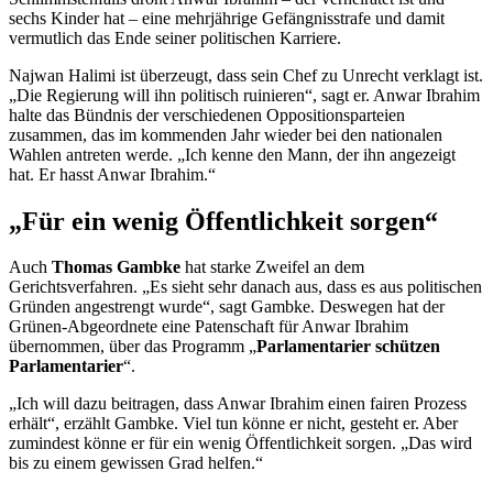
sechs Kinder hat – eine mehrjährige Gefängnisstrafe und damit
vermutlich das Ende seiner politischen Karriere.
Najwan Halimi ist überzeugt, dass sein Chef zu Unrecht verklagt ist.
„Die Regierung will ihn politisch ruinieren“, sagt er. Anwar Ibrahim
halte das Bündnis der verschiedenen Oppositionsparteien
zusammen, das im kommenden Jahr wieder bei den nationalen
Wahlen antreten werde. „Ich kenne den Mann, der ihn angezeigt
hat. Er hasst Anwar Ibrahim.“
„Für ein wenig Öffentlichkeit sorgen“
Auch
Thomas Gambke
hat starke Zweifel an dem
Gerichtsverfahren. „Es sieht sehr danach aus, dass es aus politischen
Gründen angestrengt wurde“, sagt Gambke. Deswegen hat der
Grünen-Abgeordnete eine Patenschaft für Anwar Ibrahim
übernommen, über das Programm „
Parlamentarier schützen
Parlamentarier
“.
„Ich will dazu beitragen, dass Anwar Ibrahim einen fairen Prozess
erhält“, erzählt Gambke. Viel tun könne er nicht, gesteht er. Aber
zumindest könne er für ein wenig Öffentlichkeit sorgen. „Das wird
bis zu einem gewissen Grad helfen.“