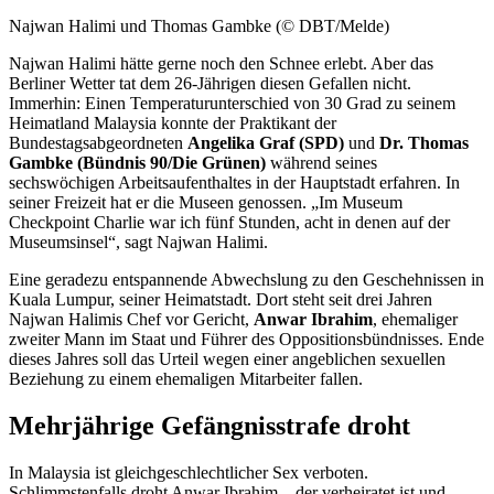
Najwan Halimi und Thomas Gambke (© DBT/Melde)
Najwan Halimi hätte gerne noch den Schnee erlebt. Aber das
Berliner Wetter tat dem 26-Jährigen diesen Gefallen nicht.
Immerhin: Einen Temperaturunterschied von 30 Grad zu seinem
Heimatland Malaysia konnte der Praktikant der
Bundestagsabgeordneten
Angelika Graf (SPD)
und
Dr. Thomas
Gambke (Bündnis 90/Die Grünen)
während seines
sechswöchigen Arbeitsaufenthaltes in der Hauptstadt erfahren. In
seiner Freizeit hat er die Museen genossen. „Im Museum
Checkpoint Charlie
war ich fünf Stunden, acht in denen auf der
Museumsinsel“, sagt Najwan Halimi.
Eine geradezu entspannende Abwechslung zu den Geschehnissen in
Kuala Lumpur, seiner Heimatstadt. Dort steht seit drei Jahren
Najwan Halimis Chef vor Gericht,
Anwar Ibrahim
, ehemaliger
zweiter Mann im Staat und Führer des Oppositionsbündnisses. Ende
dieses Jahres soll das Urteil wegen einer angeblichen sexuellen
Beziehung zu einem ehemaligen Mitarbeiter fallen.
Mehrjährige Gefängnisstrafe droht
In Malaysia ist gleichgeschlechtlicher Sex verboten.
Schlimmstenfalls droht Anwar Ibrahim – der verheiratet ist und