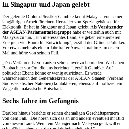
In Singapur und Japan gelebt
Der gelernte Diplom-Physiker Gambke kennt Malaysia von seiner
langjährigen Arbeit für einen Hersteller von Spezialgehäusen für
Elektronik. Er hat in Singapur und Japan gelebt. Als
Vorsitzender
der ASEAN-Parlamentariergruppe
habe er weiterhin auch mit
Malaysia zu tun. „Ein interessantes Land, sie geben erneuerbaren
Energien viel Raum für Entwicklung“, erzählt der Grünen-Politiker.
Vor etwas mehr als einem Jahr traf er Anwar Ibrahim zum ersten
Mal und hörte von seinem Fall.
„Das Verfahren ist von außen sehr schwer zu beurteilen. Wir haben
Beobachter vor Ort, die uns berichten“, erzählt Gambke. Auf
politischer Ebene könne er wenig ausrichten. Er werde
wahrscheinlich den Generalsekretär der ASEAN-Staaten (Verband
Südostasiatischer Nationen) kontaktieren, ebenso auf inoffiziellem
Wege die malaysische Botschaft.
Sechs Jahre im Gefängnis
Darüber hinaus berichte er seinen ehemaligen Geschäftspartnern
von dem Fall. „Die hören sich das an und ändern eventuell ihr Bild
von diesem Land. Wenn ein
Manager
nach Malaysia geht, will er
schließlich sicher sein, dass er
fair
behandelt wird.“