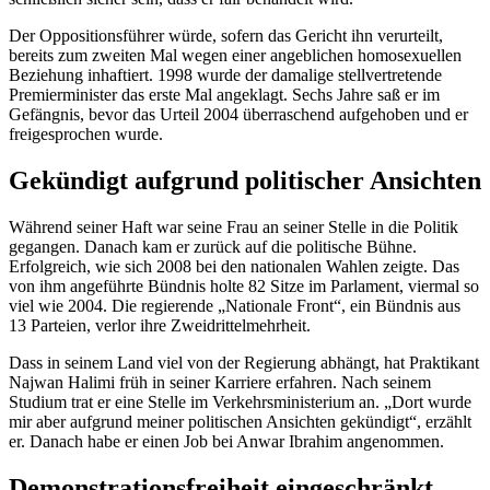
Der Oppositionsführer würde, sofern das Gericht ihn verurteilt,
bereits zum zweiten Mal wegen einer angeblichen homosexuellen
Beziehung inhaftiert. 1998 wurde der damalige stellvertretende
Premier
minister das erste Mal angeklagt. Sechs Jahre saß er im
Gefängnis, bevor das Urteil 2004 überraschend aufgehoben und er
freigesprochen wurde.
Gekündigt aufgrund politischer Ansichten
Während seiner Haft war seine Frau an seiner Stelle in die Politik
gegangen. Danach kam er zurück auf die politische Bühne.
Erfolgreich, wie sich 2008 bei den nationalen Wahlen zeigte. Das
von ihm angeführte Bündnis holte 82 Sitze im Parlament, viermal so
viel wie 2004. Die regierende „Nationale Front“, ein Bündnis aus
13 Parteien, verlor ihre Zweidrittelmehrheit.
Dass in seinem Land viel von der Regierung abhängt, hat Praktikant
Najwan Halimi früh in seiner Karriere erfahren. Nach seinem
Studium trat er eine Stelle im Verkehrsministerium an. „Dort wurde
mir aber aufgrund meiner politischen Ansichten gekündigt“, erzählt
er. Danach habe er einen Job bei Anwar Ibrahim angenommen.
Demonstrationsfreiheit eingeschränkt