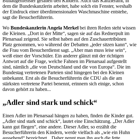
Bullaugenfenster gefallen den Kindern. Auch das Kanzleramt, in
dem die Bundeskanzlerin arbeitet, habe solch ein Fenster, weshalb
der Eindruck einer überdimensionalen Waschmaschine entstehe,
sagt die Besucherführerin.
Wo
Bundeskanzlerin Angela Merkel
bei ihren Reden steht wissen
die Kleinen. „Dort in der Mitte“, sagen sie auf das Rednerpult im
Plenarsaal zeigend. Sie selbst haben auf den Zuschauertribünen
Platz genommen, wo während der Debatten „jeder sitzen kann“, wie
die Frau vom Besucherdienst sagt. „Aber man muss leise sein“,
weiß einer der Vorschüler. Ein anderer glänzt mit der richtigen
Antwort auf die Frage, welche Fahnen im Plenarsaal aufgestellt
sind, nämlich „die von Deutschland und die von Europa“. Die im
Bundestag vertretenen Parteien sind hingegen bei den Kleinen
unbekannt. Erst als die Besucherführerin die CDU als die am
stärksten vertretene Partei benennt, erinnern sich einige, schon
davon gehört zu haben...
„Adler sind stark und schick“
Einen Adler im Plenarsaal hängen zu haben, finden die Kinder gut.
„Adler sind stark und schick“, lautet eine Einschätzung. „Der Adler
kann gut fliegen“, eine andere. Dieser Adler, so erzählt die
Besucherführerin den Kindern, werde vielfach als „wie ein Huhn
aussehend“ bezeichnet. „Daher nennt man ihn auch die fette