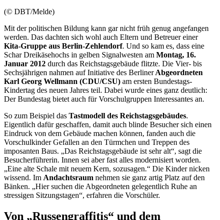
(© DBT/Melde)
Mit der politischen Bildung kann gar nicht früh genug angefangen
werden. Das dachten sich wohl auch Eltern und Betreuer einer
Kita-Gruppe aus Berlin-Zehlendorf
. Und so kam es, dass eine
Schar Dreikäsehochs in gelben Signalwesten am
Montag, 16.
Januar
2012
durch das Reichstagsgebäude flitzte. Die Vier- bis
Sechsjährigen nahmen auf Initiative des Berliner
Abgeordneten
Karl Georg Wellmann (CDU/CSU)
am ersten Bundestags-
Kindertag des neuen Jahres teil. Dabei wurde eines ganz deutlich:
Der Bundestag bietet auch für Vorschulgruppen Interessantes an.
So zum Beispiel das
Tastmodell des Reichstagsgebäudes
.
Eigentlich dafür geschaffen, damit auch blinde Besucher sich einen
Eindruck von dem Gebäude machen können, fanden auch die
Vorschulkinder Gefallen an den Türmchen und Treppen des
imposanten Baus. „Das Reichstagsgebäude ist sehr alt“, sagt die
Besucherführerin. Innen sei aber fast alles modernisiert worden.
„Eine alte Schale mit neuem Kern, sozusagen.“ Die Kinder nicken
wissend. Im
Andachtsraum
nehmen sie ganz artig Platz auf den
Bänken. „Hier suchen die Abgeordneten gelegentlich Ruhe an
stressigen Sitzungstagen“, erfahren die Vorschüler.
Von „Russengraffitis“ und dem