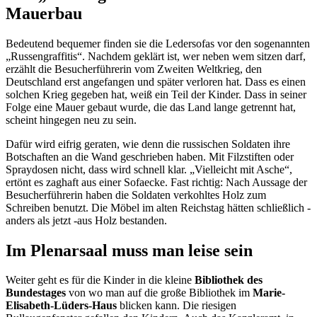
Mauerbau
Bedeutend bequemer finden sie die Ledersofas vor den sogenannten
„Russengraffitis“. Nachdem geklärt ist, wer neben wem sitzen darf,
erzählt die Besucherführerin vom Zweiten Weltkrieg, den
Deutschland erst angefangen und später verloren hat. Dass es einen
solchen Krieg gegeben hat, weiß ein Teil der Kinder. Dass in seiner
Folge eine Mauer gebaut wurde, die das Land lange getrennt hat,
scheint hingegen neu zu sein.
Dafür wird eifrig geraten, wie denn die russischen Soldaten ihre
Botschaften an die Wand geschrieben haben. Mit Filzstiften oder
Spraydosen nicht, dass wird schnell klar. „Vielleicht mit Asche“,
ertönt es zaghaft aus einer Sofaecke. Fast richtig: Nach Aussage der
Besucherführerin haben die Soldaten verkohltes Holz zum
Schreiben benutzt. Die Möbel im alten Reichstag hätten schließlich -
anders als jetzt -aus Holz bestanden.
Im Plenarsaal muss man leise sein
Weiter geht es für die Kinder in die kleine
Bibliothek des
Bundestages
von wo man auf die große Bibliothek im
Marie-
Elisabeth-Lüders-Haus
blicken kann. Die riesigen