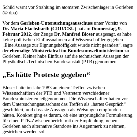
Schild warnt vor Strahlung im atomaren Zwischenlager in Gorleben
(© dpa)
Vor dem
Gorleben-Untersuchungsausschuss
unter Vorsitz von
Dr. Maria Flachsbarth (CDU/CSU)
hat am
Donnerstag, 9.
Februar 2012
, der Zeuge
Dr. Manfred Bloser
ausgesagt, es habe
keine politischen Einflussnahmen auf Wissenschaftler gegeben.
„Eine Aussage zur Eignungshöffigkeit wurde nicht geändert“, sagte
der
ehemalige Ministerialrat im Bundesumweltministerium
zu
Gorleben. Keiner habe Einfluss auf die technischen Aussagen der
Physikalisch-Technischen Bundesanstalt (PTB) genommen.
„Es hätte Proteste gegeben“
Bloser hatte im Jahr 1983 an einem Treffen zwischen
Wissenschaftlern der PTB und Vertretern verschiedener
Bundesministerien teilgenommen. Die Wissenschaftler hatten vor
dem Untersuchungsausschuss das Treffen als „hartes Gespräch“
geschildert, und dass sie Aussagen als Weisungen empfunden
hätten. Konkret ging es darum, ob eine ursprüngliche Formulierung
für einen PTB-Zwischenbericht mit der Empfehlung, neben
Gorleben auch alternative Standorte ins Augenmerk zu nehmen,
gestrichen werden soll.