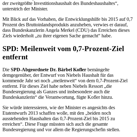
der zweitgrößte Investitionshaushalt des Bundeshaushaltes“,
unterstrich der Minister.
Mit Blick auf das Vorhaben, die Entwicklungshilfe bis 2015 auf 0,7
Prozent des Bruttoinlandsprodukts anzuheben, verwies er darauf,
dass Bundeskanzlerin Angela Merkel (CDU) das Erreichen dieses
Ziels wiederholt „zu ihrer eigenen Sache gemacht“ habe.
SPD: Meilenweit vom 0,7-Prozent-Ziel
entfernt
Die
SPD-Abgeordnete Dr. Bärbel Kofler
bemängelte
demgegenüber, der Entwurf von Niebels Haushalt für das
kommende Jahr sei noch „meilenweit“ von dem 0,7-Prozent-Ziel
entfernt. Für dieses Ziel habe neben Niebels
Ressort
„die
Bundesregierung als Ganzes und insbesondere auch die
Bundeskanzlerin“ die Verantwortung, fügte Kofler hinzu.
Sie würde interessieren, wie der Minister es angesichts des
Etat
entwurfs 2013 schaffen wolle, mit den „beiden noch
ausstehenden Haushalten das 0,7-Prozent-Ziel bis 2015 zu
erreichen“. Diese Frage müssten sich auch die gesamte
Bundesregierung und vor allem die Regierungs
chef
in stellen.