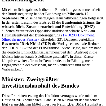
Mit einem Schlagabtausch über die Entwicklungszusammenarbeit
der Bundesregierung hat der Bundestag am
Mittwoch, 12.
September 2012
, seine viertägigen Haushaltsberatungen fortgesetzt.
In der ersten Lesung des
Etats
2013 des
Bundesministeriums für
wirtschaftliche Zusammenarbeit und Entwicklung (BMZ)
äußerten Vertreter der Oppositionsfraktionen scharfe Kritik am
Haushaltsentwurf der Bundesregierung (
17/10200
(Dokument,
öffnet ein neues Fenster)
, Einzelplan 23). Dagegen verteidigte
Ressort
chef Dirk Niebel (FDP)
die Vorlage ebenso wie Redner
der CDU/CSU- und der FDP-Fraktion. Niebel sagte, mit ihm habe
die deutsche Entwicklungszusammenarbeit den „Aufstieg in die
höchste internationale Spielklasse geschafft“. In dieser Klasse
kämpfe er weiter „für mehr Demokratie, mehr Bildung, mehr
Engagement
in der Wirtschaft, mehr Sichtbarkeit und mehr
Wirksamkeit“.
Minister: Zweitgrößter
Investitionshaushalt des Bundes
Diese Prioritätensetzung des Koalitionsvertrages werde mit dem
Haushalt 2013 beibehalten. Dabei seien 67 Prozent der für seinen
Etat
veranschlagten Mittel investiver Natur. „Der BMZ-Haushalt ist