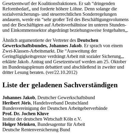
Gesetzentwurf der Koalitionsfraktionen. Er sah “dringenden
Reformbedarf„ und forderte höhere Löhne. Denn solange die
sozialversicherungs- und steuerrechtlichen Sonderregelungen
andauern, werde ein “sehr großer Teil des Beschäftigungsvolumens
und der Beschäftigten auf Arbeitsverhältnisse im unteren Stunden-
und Einkommenssektor abgedrängt beziehungsweise festgehalten„.
Ähnlich argumentierte der Vertreter des
Deutschen
Gewerkschaftsbundes, Johannes Jakob
. Er sprach von einem
Zwei-Klassen-Arbeitsmarkt. Die “Ausweitung der
Geringfügigkeitsgrenze verdrängt Arbeit mit sozialer Sicherung„,
erklärte Jakob. Antrag und Gesetzentwurf werden am 25. Oktober
im Bundestagsplenum debattiert und abschließend in zweiter und
dritter Lesung beraten. (ver/22.10.2012)
Liste der geladenen Sachverständigen
Johannes Jakob
, Deutscher Gewerkschaftsbund
Heribert Jöris
, Handelsverband Deutschland
Bundesvereinigung der Deutschen Arbeitgeberverbände
Prof. Dr. Jochen Kluve
Institut der deutschen Wirtschaft Köln e.V.
Holger Meinken
, Bundesagentur für Arbeit
Deutsche Rentenversicherung Bund