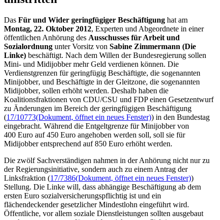
Das
Für und Wider geringfügiger Beschäftigung
hat am
Montag, 22. Oktober 2012
, Experten und Abgeordnete in einer
öffentlichen Anhörung des
Ausschusses für Arbeit und
Sozialordnung
unter Vorsitz von
Sabine Zimmermann (Die
Linke)
beschäftigt. Nach dem Willen der Bundesregierung sollen
Mini- und Midi
jobber
mehr Geld verdienen können. Die
Verdienstgrenzen für geringfügig Beschäftigte, die sogenannten
Mini
jobber
, und Beschäftigte in der Gleitzone, die sogenannten
Midi
jobber
, sollen erhöht werden. Deshalb haben die
Koalitionsfraktionen von CDU/CSU und FDP einen Gesetzentwurf
zu Änderungen im Bereich der geringfügigen Beschäftigung
(
17/10773
(Dokument, öffnet ein neues Fenster)
) in den Bundestag
eingebracht. Während die Entgeltgrenze für Mini
jobbe
r von
400 Euro auf 450 Euro angehoben werden soll, soll sie für
Midi
jobber
entsprechend auf 850 Euro erhöht werden.
Die zwölf Sachverständigen nahmen in der Anhörung nicht nur zu
der Regierungsinitiative, sondern auch zu einem Antrag der
Linksfraktion (
17/7386
(Dokument, öffnet ein neues Fenster)
)
Stellung. Die Linke will, dass abhängige Beschäftigung ab dem
ersten Euro sozialversicherungspflichtig ist und ein
flächendeckender gesetzlicher Mindestlohn eingeführt wird.
Öffentliche, vor allem soziale Dienstleistungen sollten ausgebaut