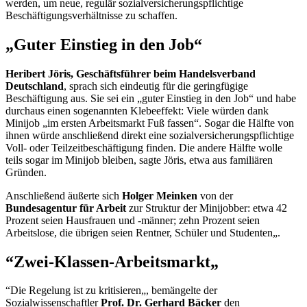
werden, um neue, regulär sozialversicherungspflichtige
Beschäftigungsverhältnisse zu schaffen.
„Guter Einstieg in den
Job
“
Heribert Jöris, Geschäftsführer beim Handelsverband
Deutschland
, sprach sich eindeutig für die geringfügige
Beschäftigung aus. Sie sei ein „guter Einstieg in den
Job
“ und habe
durchaus einen sogenannten Klebeeffekt: Viele würden dank
Mini
job
„im ersten Arbeitsmarkt Fuß fassen“. Sogar die Hälfte von
ihnen würde anschließend direkt eine sozialversicherungspflichtige
Voll- oder Teilzeitbeschäftigung finden. Die andere Hälfte wolle
teils sogar im Mini
job
bleiben, sagte Jöris, etwa aus familiären
Gründen.
Anschließend äußerte sich
Holger Meinken
von der
Bundesagentur für Arbeit
zur Struktur der Minijobber: etwa 42
Prozent seien Hausfrauen und -männer; zehn Prozent seien
Arbeitslose, die übrigen seien Rentner, Schüler und Studenten„.
“Zwei-Klassen-Arbeitsmarkt„
“Die Regelung ist zu kritisieren„, bemängelte der
Sozialwissenschaftler
Prof. Dr. Gerhard Bäcker
den