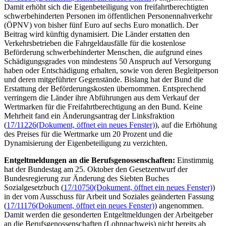
Damit erhöht sich die Eigenbeteiligung von freifahrtberechtigten
schwerbehinderten Personen im öffentlichen Personennahverkehr
(ÖPNV) von bisher fünf Euro auf sechs Euro monatlich. Der
Beitrag wird künftig dynamisiert. Die Länder erstatten den
Verkehrsbetrieben die Fahrgeldausfälle für die kostenlose
Beförderung schwerbehinderter Menschen, die aufgrund eines
Schädigungsgrades von mindestens 50 Anspruch auf Versorgung
haben oder Entschädigung erhalten, sowie von deren Begleitperson
und deren mitgeführter Gegenstände. Bislang hat der Bund die
Erstattung der Beförderungskosten übernommen. Entsprechend
verringern die Länder ihre Abführungen aus dem Verkauf der
Wertmarken für die Freifahrtberechtigung an den Bund. Keine
Mehrheit fand ein Änderungsantrag der Linksfraktion
(
17/11226
(Dokument, öffnet ein neues Fenster)
), auf die Erhöhung
des Preises für die Wertmarke um 20 Prozent und die
Dynamisierung der Eigenbeteiligung zu verzichten.
Entgeltmeldungen an die Berufsgenossenschaften:
Einstimmig
hat der Bundestag am 25. Oktober den Gesetzentwurf der
Bundesregierung zur Änderung des Siebten Buches
Sozialgesetzbuch (
17/10750
(Dokument, öffnet ein neues Fenster)
)
in der vom Ausschuss für Arbeit und Soziales geänderten Fassung
(
17/11176
(Dokument, öffnet ein neues Fenster)
) angenommen.
Damit werden die gesonderten Entgeltmeldungen der Arbeitgeber
an die Berufsgenossenschaften (Lohnnachweis) nicht bereits ab