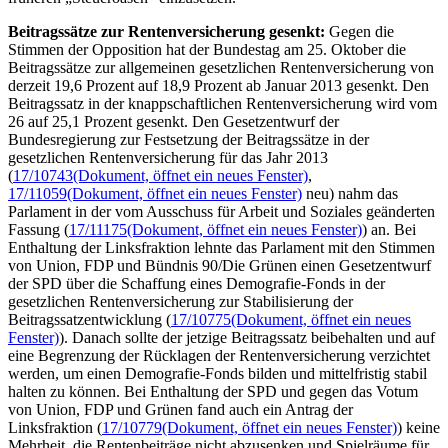
Beitragssätze zur Rentenversicherung gesenkt:
Gegen die
Stimmen der Opposition hat der Bundestag am 25. Oktober die
Beitragssätze zur allgemeinen gesetzlichen Rentenversicherung von
derzeit 19,6 Prozent auf 18,9 Prozent ab Januar 2013 gesenkt. Den
Beitragssatz in der knappschaftlichen Rentenversicherung wird vom
26 auf 25,1 Prozent gesenkt. Den Gesetzentwurf der
Bundesregierung zur Festsetzung der Beitragssätze in der
gesetzlichen Rentenversicherung für das Jahr 2013
(
17/10743
(Dokument, öffnet ein neues Fenster)
,
17/11059
(Dokument, öffnet ein neues Fenster)
neu) nahm das
Parlament in der vom Ausschuss für Arbeit und Soziales geänderten
Fassung (
17/11175
(Dokument, öffnet ein neues Fenster)
) an. Bei
Enthaltung der Linksfraktion lehnte das Parlament mit den Stimmen
von Union, FDP und Bündnis 90/Die Grünen einen Gesetzentwurf
der SPD über die Schaffung eines Demografie-
Fonds
in der
gesetzlichen Rentenversicherung zur Stabilisierung der
Beitragssatzentwicklung (
17/10775
(Dokument, öffnet ein neues
Fenster)
). Danach sollte der jetzige Beitragssatz beibehalten und auf
eine Begrenzung der Rücklagen der Rentenversicherung verzichtet
werden, um einen Demografie-
Fonds
bilden und mittelfristig stabil
halten zu können. Bei Enthaltung der SPD und gegen das Votum
von Union, FDP und Grünen fand auch ein Antrag der
Linksfraktion (
17/10779
(Dokument, öffnet ein neues Fenster)
) keine
Mehrheit, die Rentenbeiträge nicht abzusenken und Spielräume für