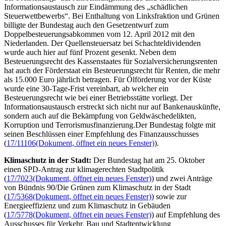
Informationsaustausch zur Eindämmung des „schädlichen
Steuerwettbewerbs“. Bei Enthaltung von Linksfraktion und Grünen
billigte der Bundestag auch den Gesetzentwurf zum
Doppelbesteuerungsabkommen vom 12. April 2012 mit den
Niederlanden. Der Quellensteuersatz bei Schachteldividenden
wurde auch hier auf fünf Prozent gesenkt. Neben dem
Besteuerungsrecht des Kassenstaates für Sozialversicherungsrenten
hat auch der Förderstaat ein Besteuerungsrecht für Renten, die mehr
als 15.000 Euro jährlich betragen. Für Ölförderung vor der Küste
wurde eine 30-Tage-Frist vereinbart, ab welcher ein
Besteuerungsrecht wie bei einer Betriebsstätte vorliegt. Der
Informationsaustausch erstreckt sich nicht nur auf Bankenauskünfte,
sondern auch auf die Bekämpfung von Geldwäschedelikten,
Korruption und Terrorismusfinanzierung.Der Bundestag folgte mit
seinen Beschlüssen einer Empfehlung des Finanzausschusses
(
17/11106
(Dokument, öffnet ein neues Fenster)
).
Klimaschutz in der Stadt:
Der Bundestag hat am 25. Oktober
einen SPD-Antrag zur klimagerechten Stadtpolitik
(
17/7023
(Dokument, öffnet ein neues Fenster)
) und zwei Anträge
von Bündnis 90/Die Grünen zum Klimaschutz in der Stadt
(
17/5368
(Dokument, öffnet ein neues Fenster)
) sowie zur
Energieeffizienz und zum Klimaschutz in Gebäuden
(
17/5778
(Dokument, öffnet ein neues Fenster)
) auf Empfehlung des
Ausschusses für Verkehr, Bau und Stadtentwicklung