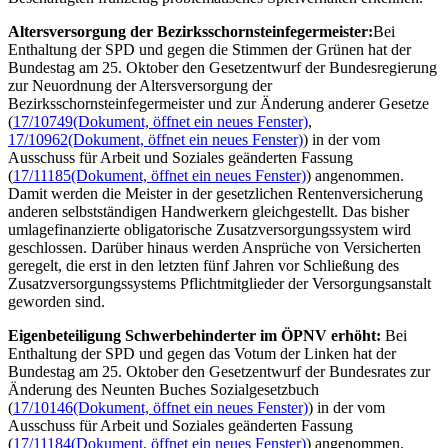
Altersversorgung der Bezirksschornsteinfegermeister:
Bei
Enthaltung der SPD und gegen die Stimmen der Grünen hat der
Bundestag am 25. Oktober den Gesetzentwurf der Bundesregierung
zur Neuordnung der Altersversorgung der
Bezirksschornsteinfegermeister und zur Änderung anderer Gesetze
(
17/10749
(Dokument, öffnet ein neues Fenster)
,
17/10962
(Dokument, öffnet ein neues Fenster)
) in der vom
Ausschuss für Arbeit und Soziales geänderten Fassung
(
17/11185
(Dokument, öffnet ein neues Fenster)
) angenommen.
Damit werden die Meister in der gesetzlichen Rentenversicherung
anderen selbstständigen Handwerkern gleichgestellt. Das bisher
umlagefinanzierte obligatorische Zusatzversorgungssystem wird
geschlossen. Darüber hinaus werden Ansprüche von Versicherten
geregelt, die erst in den letzten fünf Jahren vor Schließung des
Zusatzversorgungssystems Pflichtmitglieder der Versorgungsanstalt
geworden sind.
Eigenbeteiligung Schwerbehinderter im ÖPNV erhöht:
Bei
Enthaltung der SPD und gegen das Votum der Linken hat der
Bundestag am 25. Oktober den Gesetzentwurf der Bundesrates zur
Änderung des Neunten Buches Sozialgesetzbuch
(
17/10146
(Dokument, öffnet ein neues Fenster)
) in der vom
Ausschuss für Arbeit und Soziales geänderten Fassung
(
17/11184
(Dokument, öffnet ein neues Fenster)
) angenommen.