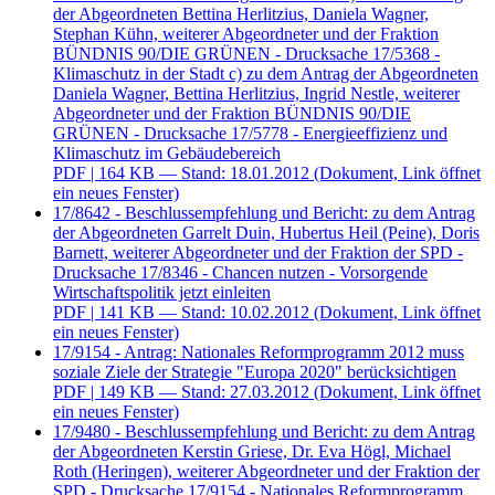
der Abgeordneten Bettina Herlitzius, Daniela Wagner,
Stephan Kühn, weiterer Abgeordneter und der Fraktion
BÜNDNIS 90/DIE GRÜNEN - Drucksache 17/5368 -
Klimaschutz in der Stadt c) zu dem Antrag der Abgeordneten
Daniela Wagner, Bettina Herlitzius, Ingrid Nestle, weiterer
Abgeordneter und der Fraktion BÜNDNIS 90/DIE
GRÜNEN - Drucksache 17/5778 - Energieeffizienz und
Klimaschutz im Gebäudebereich
PDF
| 164 KB — Stand: 18.01.2012
(Dokument, Link öffnet
ein neues Fenster)
17/8642 - Beschlussempfehlung und Bericht: zu dem Antrag
der Abgeordneten Garrelt Duin, Hubertus Heil (Peine), Doris
Barnett, weiterer Abgeordneter und der Fraktion der SPD -
Drucksache 17/8346 - Chancen nutzen - Vorsorgende
Wirtschaftspolitik jetzt einleiten
PDF
| 141 KB — Stand: 10.02.2012
(Dokument, Link öffnet
ein neues Fenster)
17/9154 - Antrag: Nationales Reformprogramm 2012 muss
soziale Ziele der Strategie "Europa 2020" berücksichtigen
PDF
| 149 KB — Stand: 27.03.2012
(Dokument, Link öffnet
ein neues Fenster)
17/9480 - Beschlussempfehlung und Bericht: zu dem Antrag
der Abgeordneten Kerstin Griese, Dr. Eva Högl, Michael
Roth (Heringen), weiterer Abgeordneter und der Fraktion der
SPD - Drucksache 17/9154 - Nationales Reformprogramm