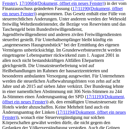
Fenster)
,
17/10604
(Dokument, öffnet ein neues Fenster)
) in der vom
Finanzausschuss geänderten Fassung (
17/11190
(Dokument, öffnet
ein neues Fenster)
) angenommen. Das Gesetz enthält eine Fülle von
steuerrechtlichen Änderungen. Unter anderem werden der Wehrsold
freiwillig Wehrdienstleistender, die Bezüge von Reservisten und das
Taschengeld beim Bundesfreiwilligendienst,
Jugendfreiwilligendienst und anderen zivilen Freiwilligendiensten
steuerfrei gestellt. Für Unterhaltsempfänger bleibt künftig ein
„angemessenes Hausgrundstück“ bei der Ermittlung des eigenen
Vermögens unberücksichtigt. Im Grunderwerbsteuerrecht werden
eingetragene Lebenspartner rückwirkend zum 1. August 2001 in
allen noch nicht bestandskräftigen Altfällen Ehepartnern
gleichgestellt. Die Umsatzsteuerbefreiung wird auf
Heilbehandlungen im Rahmen der hausarztzentrierten und
besonderen ambulanten Versorgung ausgeweitet. Für Unternehmen
werden die steuerlichen Aufbewahrungsfristen von zehn auf acht
Jahre und ab 2015 auf sieben Jahre verkürzt. Der Bundestag lehnte
in einer namentlichen Abstimmung mit 306 Nein-Stimmen zu 244
Ja-Stimmen einen Änderungsantrag der SPD (
17/11193
(Dokument,
öffnet ein neues Fenster)
) ab, den ermäßigten Umsatzsteuersatz für
Hotels wieder abzuschaffen. Keine Mehrheit fand auch ein
Änderungsantrag der Linken (
17/11194
(Dokument, öffnet ein neues
Fenster)
), wonach eine Steuervergünstigung nur solchen
Körperschaften gewährt werden dürfe, die nicht gegem den
Gedanken der Völkerverständigung verstoßen. Auch die Grünen