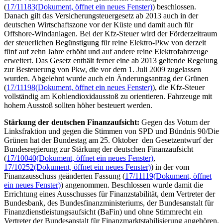
(
17/11183
(Dokument, öffnet ein neues Fenster)
) beschlossen.
Danach gilt das Versicherungsteuergesetz ab 2013 auch in der
deutschen Wirtschaftszone vor der Küste und damit auch für
Offshore
-Windanlagen. Bei der Kfz-Steuer wird der Förderzeitraum
der steuerlichen Begünstigung für reine Elektro-Pkw von derzeit
fünf auf zehn Jahre erhöht und auf andere reine Elektrofahrzeuge
erweitert. Das Gesetz enthält ferner eine ab 2013 geltende Regelung
zur Besteuerung von Pkw, die vor dem 1. Juli 2009 zugelassen
wurden. Abgelehnt wurde auch ein Änderungsantrag der Grünen
(
17/11198
(Dokument, öffnet ein neues Fenster)
), die Kfz-Steuer
vollständig am Kohlendioxidausstoß zu orientieren. Fahrzeuge mit
hohem Ausstoß sollten höher besteuert werden.
Stärkung der deutschen Finanzaufsicht:
Gegen das Votum der
Linksfraktion und gegen die Stimmen von SPD und Bündnis 90/Die
Grünen hat der Bundestag am 25. Oktober den Gesetzentwurf der
Bundesregierung zur Stärkung der deutschen Finanzaufsicht
(
17/10040
(Dokument, öffnet ein neues Fenster)
,
17/10252
(Dokument, öffnet ein neues Fenster)
) in der vom
Finanzausschuss geänderten Fassung (
17/11119
(Dokument, öffnet
ein neues Fenster)
) angenommen. Beschlossen wurde damit die
Errichtung eines Ausschusses für Finanzstabilität, dem Vertreter der
Bundesbank, des Bundesfinanzministeriums, der Bundesanstalt für
Finanzdienstleistungsaufsicht (BaFin) und ohne Stimmrecht ein
Vertreter der Bundesanstalt für Finanzmarktstabilisierung angehören.