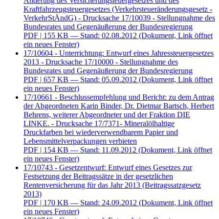
Änderung des Versicherungsteuergesetzes und des
Kraftfahrzeugsteuergesetzes (Verkehrsteueränderungsgesetz -
VerkehrStÄndG) - Drucksache 17/10039 - Stellungnahme des
Bundesrates und Gegenäußerung der Bundesregierung
PDF
| 155 KB — Stand: 02.08.2012
(Dokument, Link öffnet
ein neues Fenster)
17/10604 - Unterrichtung: Entwurf eines Jahressteuergesetzes
2013 - Drucksache 17/10000 - Stellungnahme des
Bundesrates und Gegenäußerung der Bundesregierung
PDF
| 657 KB — Stand: 05.09.2012
(Dokument, Link öffnet
ein neues Fenster)
17/10661 - Beschlussempfehlung und Bericht: zu dem Antrag
der Abgeordneten Karin Binder, Dr. Dietmar Bartsch, Herbert
Behrens, weiterer Abgeordneter und der Fraktion DIE
LINKE. - Drucksache 17/7371- Mineralölhaltige
Druckfarben bei wiederverwendbarem Papier und
Lebensmittelverpackungen verbieten
PDF
| 154 KB — Stand: 11.09.2012
(Dokument, Link öffnet
ein neues Fenster)
17/10743 - Gesetzentwurf: Entwurf eines Gesetzes zur
Festsetzung der Beitragssätze in der gesetzlichen
Rentenversicherung für das Jahr 2013 (Beitragssatzgesetz
2013)
PDF
| 170 KB — Stand: 24.09.2012
(Dokument, Link öffnet
ein neues Fenster)