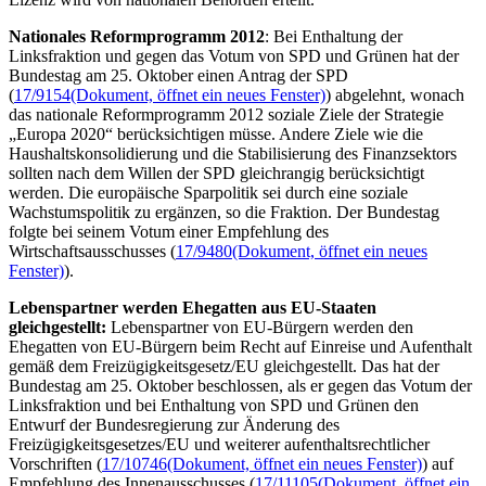
Nationales Reformprogramm 2012
: Bei Enthaltung der
Linksfraktion und gegen das Votum von SPD und Grünen hat der
Bundestag am 25. Oktober einen Antrag der SPD
(
17/9154
(Dokument, öffnet ein neues Fenster)
) abgelehnt, wonach
das nationale Reformprogramm 2012 soziale Ziele der Strategie
„Europa 2020“ berücksichtigen müsse. Andere Ziele wie die
Haushaltskonsolidierung und die Stabilisierung des Finanzsektors
sollten nach dem Willen der SPD gleichrangig berücksichtigt
werden. Die europäische Sparpolitik sei durch eine soziale
Wachstumspolitik zu ergänzen, so die Fraktion. Der Bundestag
folgte bei seinem Votum einer Empfehlung des
Wirtschaftsausschusses (
17/9480
(Dokument, öffnet ein neues
Fenster)
).
Lebenspartner werden Ehegatten aus EU-Staaten
gleichgestellt:
Lebenspartner von EU-Bürgern werden den
Ehegatten von EU-Bürgern beim Recht auf Einreise und Aufenthalt
gemäß dem Freizügigkeitsgesetz/EU gleichgestellt. Das hat der
Bundestag am 25. Oktober beschlossen, als er gegen das Votum der
Linksfraktion und bei Enthaltung von SPD und Grünen den
Entwurf der Bundesregierung zur Änderung des
Freizügigkeitsgesetzes/EU und weiterer aufenthaltsrechtlicher
Vorschriften (
17/10746
(Dokument, öffnet ein neues Fenster)
) auf
Empfehlung des Innenausschusses (
17/11105
(Dokument, öffnet ein