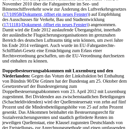
November 2010 über die Fahrgastrechte im See- und
Binnenschiffsverkehr sowie zur Änderung des Luftverkehrsgesetzes
(
17/10958
(Dokument, öffnet ein neues Fenster)
) auf Empfehlung
des Ausschusses für Verkehr, Bau und Stadtentwicklung
(
17/11181
(Dokument, öffnet ein neues Fenster)
) angenommen.
Damit wird die Ende 2012 auslaufende Übergangsfrist, innerhalb
der ausländische Flugsicherungsorganisationen im grenznahen
Bereich des deutschen Luftraums tätig sein können, um zwei Jahre
bis Ende 2014 verlängert. Auch wurde im EU-Fahrgastrechte-
Schifffahrt-Gesetz eine Ermächtigung zum Erlass einer
Rechtsverordnung geschaffen, um die EU-Verordnung durchsetzen
und einhalten zu können.
Doppelbesteuerungsabkommen mit Luxemburg und den
Niederlanden:
Gegen das Votum der Linksfraktion bei Enthaltung
von Bündnis 90/Die Grünen hat der Bundestag am 25. Oktober dem
Gesetzentwurf der Bundesregierung zum
Doppelbesteuerungsabkommen vom 23. April 2012 mit Luxemburg
zugestimmt. Bei Dividenden aus zwischenstaatlichen Beteiligungen
(Schachteldividenden) wird der Quellensteuersatz von zehn auf fünf
Prozent und die Mindestbeteiligungshöhe von 25 auf zehn Prozent
gesenkt. Das Abkommen beinhaltet ein Besteuerungsrecht für
Sozialversicherungsrenten und staatlich geförderte Renten im
jeweiligen Quellenstaat, eine Klausel zugunsten Deutschlands von
der Freistellungs- zur Anrechnungsmethode und einen umfassenden