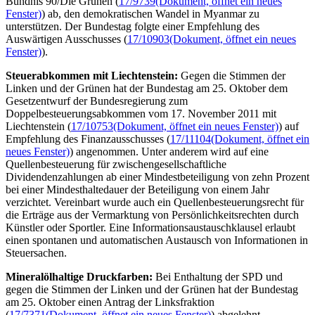
Bündnis 90/Die Grünen (
17/9739
(Dokument, öffnet ein neues
Fenster)
) ab, den demokratischen Wandel in Myanmar zu
unterstützen. Der Bundestag folgte einer Empfehlung des
Auswärtigen Ausschusses (
17/10903
(Dokument, öffnet ein neues
Fenster)
).
Steuerabkommen mit Liechtenstein:
Gegen die Stimmen der
Linken und der Grünen hat der Bundestag am 25. Oktober dem
Gesetzentwurf der Bundesregierung zum
Doppelbesteuerungsabkommen vom 17. November 2011 mit
Liechtenstein (
17/10753
(Dokument, öffnet ein neues Fenster)
) auf
Empfehlung des Finanzausschusses (
17/11104
(Dokument, öffnet ein
neues Fenster)
) angenommen. Unter anderem wird auf eine
Quellenbesteuerung für zwischengesellschaftliche
Dividendenzahlungen ab einer Mindestbeteiligung von zehn Prozent
bei einer Mindesthaltedauer der Beteiligung von einem Jahr
verzichtet. Vereinbart wurde auch ein Quellenbesteuerungsrecht für
die Erträge aus der Vermarktung von Persönlichkeitsrechten durch
Künstler oder Sportler. Eine Informationsaustauschklausel erlaubt
einen spontanen und automatischen Austausch von Informationen in
Steuersachen.
Mineralölhaltige Druckfarben:
Bei Enthaltung der SPD und
gegen die Stimmen der Linken und der Grünen hat der Bundestag
am 25. Oktober einen Antrag der Linksfraktion
(
17/7371
(Dokument, öffnet ein neues Fenster)
) abgelehnt,