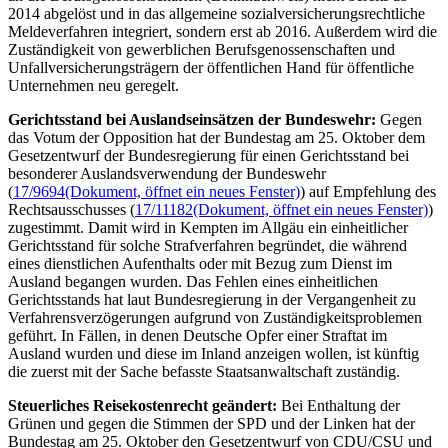
2014 abgelöst und in das allgemeine sozialversicherungsrechtliche
Meldeverfahren integriert, sondern erst ab 2016. Außerdem wird die
Zuständigkeit von gewerblichen Berufsgenossenschaften und
Unfallversicherungsträgern der öffentlichen Hand für öffentliche
Unternehmen neu geregelt.
Gerichtsstand bei Auslandseinsätzen der Bundeswehr:
Gegen
das Votum der Opposition hat der Bundestag am 25. Oktober dem
Gesetzentwurf der Bundesregierung für einen Gerichtsstand bei
besonderer Auslandsverwendung der Bundeswehr
(
17/9694
(Dokument, öffnet ein neues Fenster)
) auf Empfehlung des
Rechtsausschusses (
17/11182
(Dokument, öffnet ein neues Fenster)
)
zugestimmt. Damit wird in Kempten im Allgäu ein einheitlicher
Gerichtsstand für solche Strafverfahren begründet, die während
eines dienstlichen Aufenthalts oder mit Bezug zum Dienst im
Ausland begangen wurden. Das Fehlen eines einheitlichen
Gerichtsstands hat laut Bundesregierung in der Vergangenheit zu
Verfahrensverzögerungen aufgrund von Zuständigkeitsproblemen
geführt. In Fällen, in denen Deutsche Opfer einer Straftat im
Ausland wurden und diese im Inland anzeigen wollen, ist künftig
die zuerst mit der Sache befasste Staatsanwaltschaft zuständig.
Steuerliches Reisekostenrecht geändert:
Bei Enthaltung der
Grünen und gegen die Stimmen der SPD und der Linken hat der
Bundestag am 25. Oktober den Gesetzentwurf von CDU/CSU und