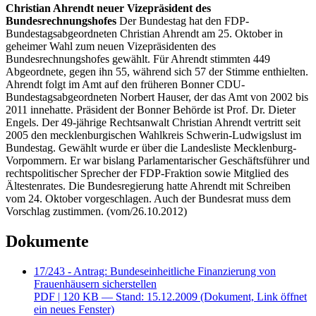
Christian Ahrendt neuer Vizepräsident des
Bundesrechnungshofes
Der Bundestag hat den FDP-
Bundestagsabgeordneten Christian Ahrendt am 25. Oktober in
geheimer Wahl zum neuen Vizepräsidenten des
Bundesrechnungshofes gewählt. Für Ahrendt stimmten 449
Abgeordnete, gegen ihn 55, während sich 57 der Stimme enthielten.
Ahrendt folgt im Amt auf den früheren Bonner CDU-
Bundestagsabgeordneten Norbert Hauser, der das Amt von 2002 bis
2011 innehatte. Präsident der Bonner Behörde ist Prof. Dr. Dieter
Engels. Der 49-jährige Rechtsanwalt Christian Ahrendt vertritt seit
2005 den mecklenburgischen Wahlkreis Schwerin-Ludwigslust im
Bundestag. Gewählt wurde er über die Landesliste Mecklenburg-
Vorpommern. Er war bislang Parlamentarischer Geschäftsführer und
rechtspolitischer Sprecher der FDP-Fraktion sowie Mitglied des
Ältestenrates. Die Bundesregierung hatte Ahrendt mit Schreiben
vom 24. Oktober vorgeschlagen. Auch der Bundesrat muss dem
Vorschlag zustimmen. (vom/26.10.2012)
Dokumente
17/243 - Antrag: Bundeseinheitliche Finanzierung von
Frauenhäusern sicherstellen
PDF
| 120 KB — Stand: 15.12.2009
(Dokument, Link öffnet
ein neues Fenster)