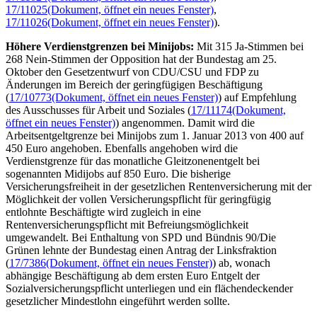
17/11025
(Dokument, öffnet ein neues Fenster)
,
17/11026
(Dokument, öffnet ein neues Fenster)
).
Höhere Verdienstgrenzen bei Mini
jobs
:
Mit 315 Ja-Stimmen bei
268 Nein-Stimmen der Opposition hat der Bundestag am 25.
Oktober den Gesetzentwurf von CDU/CSU und FDP zu
Änderungen im Bereich der geringfügigen Beschäftigung
(
17/10773
(Dokument, öffnet ein neues Fenster)
) auf Empfehlung
des Ausschusses für Arbeit und Soziales (
17/11174
(Dokument,
öffnet ein neues Fenster)
) angenommen. Damit wird die
Arbeitsentgeltgrenze bei Mini
jobs
zum 1. Januar 2013 von 400 auf
450 Euro angehoben. Ebenfalls angehoben wird die
Verdienstgrenze für das monatliche Gleitzonenentgelt bei
sogenannten Midi
jobs
auf 850 Euro. Die bisherige
Versicherungsfreiheit in der gesetzlichen Rentenversicherung mit der
Möglichkeit der vollen Versicherungspflicht für geringfügig
entlohnte Beschäftigte wird zugleich in eine
Rentenversicherungspflicht mit Befreiungsmöglichkeit
umgewandelt. Bei Enthaltung von SPD und Bündnis 90/Die
Grünen lehnte der Bundestag einen Antrag der Linksfraktion
(
17/7386
(Dokument, öffnet ein neues Fenster)
) ab, wonach
abhängige Beschäftigung ab dem ersten Euro Entgelt der
Sozialversicherungspflicht unterliegen und ein flächendeckender
gesetzlicher Mindestlohn eingeführt werden sollte.