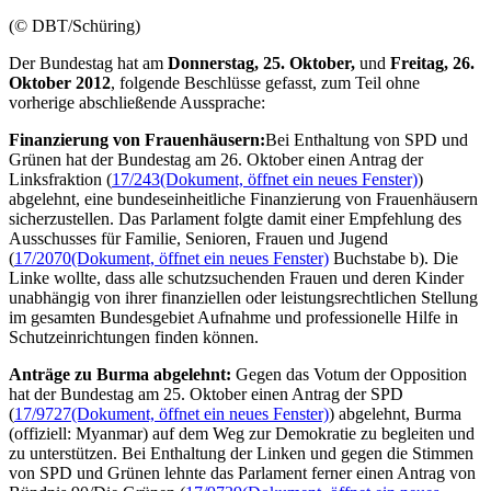
(© DBT/Schüring)
Der Bundestag hat am
Donnerstag, 25. Oktober,
und
Freitag, 26.
Oktober 2012
, folgende Beschlüsse gefasst, zum Teil ohne
vorherige abschließende Aussprache:
Finanzierung von Frauenhäusern:
Bei Enthaltung von SPD und
Grünen hat der Bundestag am 26. Oktober einen Antrag der
Linksfraktion (
17/243
(Dokument, öffnet ein neues Fenster)
)
abgelehnt, eine bundeseinheitliche Finanzierung von Frauenhäusern
sicherzustellen. Das Parlament folgte damit einer Empfehlung des
Ausschusses für Familie, Senioren, Frauen und Jugend
(
17/2070
(Dokument, öffnet ein neues Fenster)
Buchstabe b). Die
Linke wollte, dass alle schutzsuchenden Frauen und deren Kinder
unabhängig von ihrer finanziellen oder leistungsrechtlichen Stellung
im gesamten Bundesgebiet Aufnahme und professionelle Hilfe in
Schutzeinrichtungen finden können.
Anträge zu Burma abgelehnt:
Gegen das Votum der Opposition
hat der Bundestag am 25. Oktober einen Antrag der SPD
(
17/9727
(Dokument, öffnet ein neues Fenster)
) abgelehnt, Burma
(offiziell: Myanmar) auf dem Weg zur Demokratie zu begleiten und
zu unterstützen. Bei Enthaltung der Linken und gegen die Stimmen
von SPD und Grünen lehnte das Parlament ferner einen Antrag von