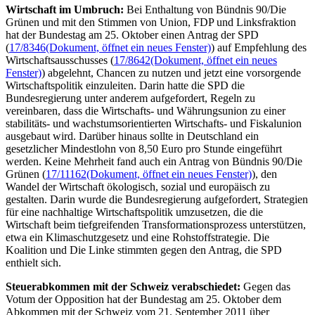
Wirtschaft im Umbruch:
Bei Enthaltung von Bündnis 90/Die
Grünen und mit den Stimmen von Union, FDP und Linksfraktion
hat der Bundestag am 25. Oktober einen Antrag der SPD
(
17/8346
(Dokument, öffnet ein neues Fenster)
) auf Empfehlung des
Wirtschaftsausschusses (
17/8642
(Dokument, öffnet ein neues
Fenster)
) abgelehnt, Chancen zu nutzen und jetzt eine vorsorgende
Wirtschaftspolitik einzuleiten. Darin hatte die SPD die
Bundesregierung unter anderem aufgefordert, Regeln zu
vereinbaren, dass die Wirtschafts- und Währungsunion zu einer
stabilitäts- und wachstumsorientierten Wirtschafts- und Fiskalunion
ausgebaut wird. Darüber hinaus sollte in Deutschland ein
gesetzlicher Mindestlohn von 8,50 Euro pro Stunde eingeführt
werden. Keine Mehrheit fand auch ein Antrag von Bündnis 90/Die
Grünen (
17/11162
(Dokument, öffnet ein neues Fenster)
), den
Wandel der Wirtschaft ökologisch, sozial und europäisch zu
gestalten. Darin wurde die Bundesregierung aufgefordert, Strategien
für eine nachhaltige Wirtschaftspolitik umzusetzen, die die
Wirtschaft beim tiefgreifenden Transformationsprozess unterstützen,
etwa ein Klimaschutzgesetz und eine Rohstoffstrategie. Die
Koalition und Die Linke stimmten gegen den Antrag, die SPD
enthielt sich.
Steuerabkommen mit der Schweiz verabschiedet:
Gegen das
Votum der Opposition hat der Bundestag am 25. Oktober dem
Abkommen mit der Schweiz vom 21. September 2011 über