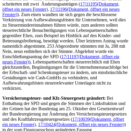
scheiterten mit zwei Änderungsanträgen (
17/11195
(Dokument,
öffnet ein neues Fenster)
,
17/11196
(Dokument, öffnet ein neues
Fenster)
). Zum einen wandten sie sich gegen die beschlossene
Verkürzung von Aufbewahrungsfristen für Unternehmen, weil dies
zu Steuermindereinnahmen führen würde, zum anderen sollten
steuerrechtliche Benachteiligungen von Lebenspartnerschaften
gegenüber Ehen, zum Beispiel im Hinblick auf den Kinder- und
Betreuungsfreibetrag, beseitigt werden. Über letzteren Antrag wurde
namentlich abgestimmt. 253 Abgeordnete stimmten mit Ja, 288 mit
Nein, neun enthielten sich der Stimme. Abgelehnt wurde ein
Entschließungsantrag der SPD (
17/11197
(Dokument, öffnet ein
neues Fenster)
), Lebenspartnerschaften steuerrechtlich mit Ehen
gleichzustellen, Begünstigungen für die Unternehmensnachfolge bei
der Erbschaft- und Schenkungsteuer zu ändern, um missbräuchliche
Gestaltungen wie
Cash
-GmbHs zu verhindern, und
Aufbewahrungsfristen steuerrelevanter Unterlagen nicht zu
verkürzen.
Versicherungsteuer- und Kfz-Steuergesetz geändert:
Bei
Enthaltung der SPD und gegen die Stimmen der Linksfraktion und
der Grünen hat der Bundestag am 25. Oktober den Gesetzentwurf
der Bundesregierung zur Änderung des Versicherungsteuergesetzes
und des Kraftfahrzeugsteuergesetzes (
17/10039
(Dokument, öffnet
ein neues Fenster)
,
17/10424
(Dokument, öffnet ein neues Fenster)
)
in der vom Finanzausschuss geänderten Fassung