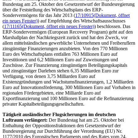
Bundestag am 25. Oktober den Gesetzentwurf der Bundesregierung
über die Feststellung des Wirtschaftsplans des ERP-
Sondervermögens für das Jahr 2013 (
17/10915
(Dokument, öffnet
ein neues Fenster)
) auf Empfehlung des Wirtschaftsausschusses
(
17/11165
(Dokument, öffnet ein neues Fenster)
) beschlossen. Das
ERP-Sondervermögen (
European Recovery Program
) geht auf den
Marshallplan der Nachkriegszeit zurück und hat den Zweck, vor
allem mittelständischen gewerbliche Unternehmen und Freiberuflern
zinsgünstige Finanzierungen anzubieten. Von den 770 Millionen
Euro des Wirtschaftsplans entfallen 763 Millionen Euro auf
Investitionen und 6,2 Millionen Euro auf Zuweisungen und
Zuschüsse. Zur Finanzierung zinsgünstigen Beteiligungskapitals
und zinsgünstiger Darlehen stehen 6,35 Milliarden Euro zur
Verfügung, von denen 3,75 Milliarden Euro auf
Existenzgründungen und Wachstumsfinanzierungen, 1,2 Milliarden
Euro auf Innovationsförderung, 300 Millionen Euro auf Vorhaben in
regionalen Fördergebieten, eine Milliarde Euro auf
Exportfinanzierung und 100 Millionen Euro auf die Refinanzierung
privater Kapitalbeteiligungsgesellschaften.
Tätigkeit ausländischer Flugsicherungen im deutschen
Luftraum verlängert:
Der Bundestag hat am 25. Oktober bei
Enthaltung der Oppositionsfraktionen den Gesetzentwurf der
Bundesregierung zur Durchführung der Verordnung (EU) Nr.
1177/2010 des Europäischen Parlaments und des Rates vom 24.