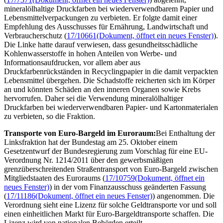
mineralölhaltige Druckfarben bei wiederverwendbarem Papier und
Lebensmittelverpackungen zu verbieten. Er folgte damit einer
Empfehlung des Ausschusses für Ernährung, Landwirtschaft und
Verbraucherschutz (
17/10661
(Dokument, öffnet ein neues Fenster)
).
Die Linke hatte darauf verwiesen, dass gesundheitsschädliche
Kohlenwasserstoffe in hohen Anteilen von Werbe- und
Informationsaufdrucken, vor allem aber aus
Druckfarbenrückständen in Recyclingpapier in die damit verpackten
Lebensmittel übergehen. Die Schadstoffe reicherten sich im Körper
an und könnten Schäden an den inneren Organen sowie Krebs
hervorrufen. Daher sei die Verwendung mineralölhaltiger
Druckfarben bei wiederverwendbaren Papier- und Kartonmaterialen
zu verbieten, so die Fraktion.
Transporte von Euro-Bargeld im Euroraum:
Bei Enthaltung der
Linksfraktion hat der Bundestag am 25. Oktober einem
Gesetzentwurf der Bundesregierung zum Vorschlag für eine EU-
Verordnung Nr. 1214/2011 über den gewerbsmäßigen
grenzüberschreitenden Straßentransport von Euro-Bargeld zwischen
Mitgliedstaaten des Euroraums (
17/10759
(Dokument, öffnet ein
neues Fenster)
) in der vom Finanzausschuss geänderten Fassung
(
17/11186
(Dokument, öffnet ein neues Fenster)
) angenommen. Die
Verordnung sieht eine Lizenz für solche Geldtransporte vor und soll
einen einheitlichen Markt für Euro-Bargeldtransporte schaffen. Die
Lizenz wird von nationalen Behörden erteilt.