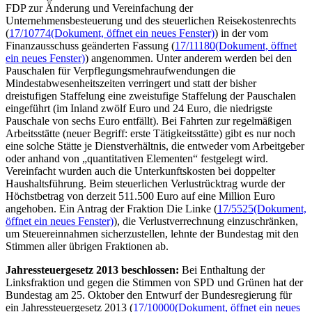
FDP zur Änderung und Vereinfachung der
Unternehmensbesteuerung und des steuerlichen Reisekostenrechts
(
17/10774
(Dokument, öffnet ein neues Fenster)
) in der vom
Finanzausschuss geänderten Fassung (
17/11180
(Dokument, öffnet
ein neues Fenster)
) angenommen. Unter anderem werden bei den
Pauschalen für Verpflegungsmehraufwendungen die
Mindestabwesenheitszeiten verringert und statt der bisher
dreistufigen Staffelung eine zweistufige Staffelung der Pauschalen
eingeführt (im Inland zwölf Euro und 24 Euro, die niedrigste
Pauschale von sechs Euro entfällt). Bei Fahrten zur regelmäßigen
Arbeitsstätte (neuer Begriff: erste Tätigkeitsstätte) gibt es nur noch
eine solche Stätte je Dienstverhältnis, die entweder vom Arbeitgeber
oder anhand von „quantitativen Elementen“ festgelegt wird.
Vereinfacht wurden auch die Unterkunftskosten bei doppelter
Haushaltsführung. Beim steuerlichen Verlustrücktrag wurde der
Höchstbetrag von derzeit 511.500 Euro auf eine Million Euro
angehoben. Ein Antrag der Fraktion Die Linke (
17/5525
(Dokument,
öffnet ein neues Fenster)
), die Verlustverrechnung einzuschränken,
um Steuereinnahmen sicherzustellen, lehnte der Bundestag mit den
Stimmen aller übrigen Fraktionen ab.
Jahressteuergesetz 2013 beschlossen:
Bei Enthaltung der
Linksfraktion und gegen die Stimmen von SPD und Grünen hat der
Bundestag am 25. Oktober den Entwurf der Bundesregierung für
ein Jahressteuergesetz 2013 (
17/10000
(Dokument, öffnet ein neues