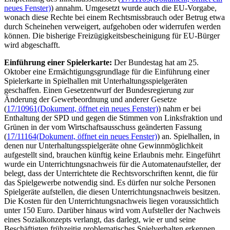
neues Fenster)
) annahm. Umgesetzt wurde auch die EU-Vorgabe,
wonach diese Rechte bei einem Rechtsmissbrauch oder Betrug etwa
durch Scheinehen verweigert, aufgehoben oder widerrufen werden
können. Die bisherige Freizügigkeitsbescheinigung für EU-Bürger
wird abgeschafft.
Einführung einer Spielerkarte:
Der Bundestag hat am 25.
Oktober eine Ermächtigungsgrundlage für die Einführung einer
Spielerkarte in Spielhallen mit Unterhaltungsspielgeräten
geschaffen. Einen Gesetzentwurf der Bundesregierung zur
Änderung der Gewerbeordnung und anderer Gesetze
(
17/10961
(Dokument, öffnet ein neues Fenster)
) nahm er bei
Enthaltung der SPD und gegen die Stimmen von Linksfraktion und
Grünen in der vom Wirtschaftsausschuss geänderten Fassung
(
17/11164
(Dokument, öffnet ein neues Fenster)
) an. Spielhallen, in
denen nur Unterhaltungsspielgeräte ohne Gewinnmöglichkeit
aufgestellt sind, brauchen künftig keine Erlaubnis mehr. Eingeführt
wurde ein Unterrichtungsnachweis für die Automatenaufsteller, der
belegt, dass der Unterrichtete die Rechtsvorschriften kennt, die für
das Spielgewerbe notwendig sind. Es dürfen nur solche Personen
Spielgeräte aufstellen, die diesen Unterrichtungsnachweis besitzen.
Die Kosten für den Unterrichtungsnachweis liegen voraussichtlich
unter 150 Euro. Darüber hinaus wird vom Aufsteller der Nachweis
eines Sozialkonzepts verlangt, das darlegt, wie er und seine
Beschäftigten frühzeitig problematisches Spielverhalten erkennen.