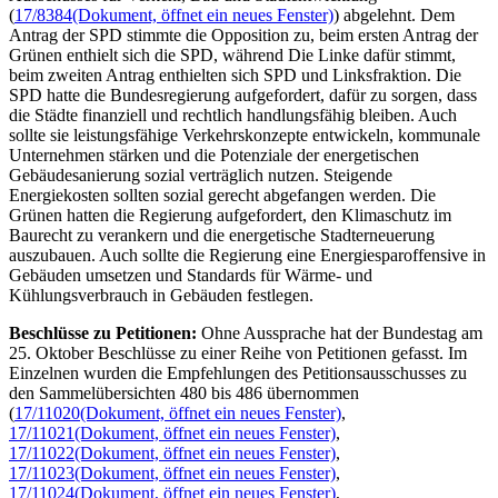
(
17/8384
(Dokument, öffnet ein neues Fenster)
) abgelehnt. Dem
Antrag der SPD stimmte die Opposition zu, beim ersten Antrag der
Grünen enthielt sich die SPD, während Die Linke dafür stimmt,
beim zweiten Antrag enthielten sich SPD und Linksfraktion. Die
SPD hatte die Bundesregierung aufgefordert, dafür zu sorgen, dass
die Städte finanziell und rechtlich handlungsfähig bleiben. Auch
sollte sie leistungsfähige Verkehrskonzepte entwickeln, kommunale
Unternehmen stärken und die Potenziale der energetischen
Gebäudesanierung sozial verträglich nutzen. Steigende
Energiekosten sollten sozial gerecht abgefangen werden. Die
Grünen hatten die Regierung aufgefordert, den Klimaschutz im
Baurecht zu verankern und die energetische Stadterneuerung
auszubauen. Auch sollte die Regierung eine Energiesparoffensive in
Gebäuden umsetzen und Standards für Wärme- und
Kühlungsverbrauch in Gebäuden festlegen.
Beschlüsse zu Petitionen:
Ohne Aussprache hat der Bundestag am
25. Oktober Beschlüsse zu einer Reihe von Petitionen gefasst. Im
Einzelnen wurden die Empfehlungen des Petitionsausschusses zu
den Sammelübersichten 480 bis 486 übernommen
(
17/11020
(Dokument, öffnet ein neues Fenster)
,
17/11021
(Dokument, öffnet ein neues Fenster)
,
17/11022
(Dokument, öffnet ein neues Fenster)
,
17/11023
(Dokument, öffnet ein neues Fenster)
,
17/11024
(Dokument, öffnet ein neues Fenster)
,