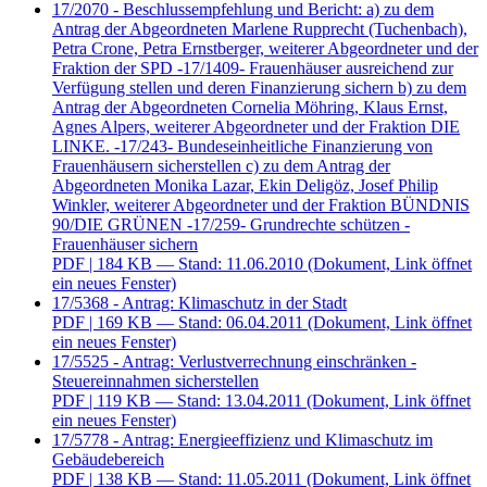
17/2070 - Beschlussempfehlung und Bericht: a) zu dem
Antrag der Abgeordneten Marlene Rupprecht (Tuchenbach),
Petra Crone, Petra Ernstberger, weiterer Abgeordneter und der
Fraktion der SPD -17/1409- Frauenhäuser ausreichend zur
Verfügung stellen und deren Finanzierung sichern b) zu dem
Antrag der Abgeordneten Cornelia Möhring, Klaus Ernst,
Agnes Alpers, weiterer Abgeordneter und der Fraktion DIE
LINKE. -17/243- Bundeseinheitliche Finanzierung von
Frauenhäusern sicherstellen c) zu dem Antrag der
Abgeordneten Monika Lazar, Ekin Deligöz, Josef Philip
Winkler, weiterer Abgeordneter und der Fraktion BÜNDNIS
90/DIE GRÜNEN -17/259- Grundrechte schützen -
Frauenhäuser sichern
PDF
| 184 KB — Stand: 11.06.2010
(Dokument, Link öffnet
ein neues Fenster)
17/5368 - Antrag: Klimaschutz in der Stadt
PDF
| 169 KB — Stand: 06.04.2011
(Dokument, Link öffnet
ein neues Fenster)
17/5525 - Antrag: Verlustverrechnung einschränken -
Steuereinnahmen sicherstellen
PDF
| 119 KB — Stand: 13.04.2011
(Dokument, Link öffnet
ein neues Fenster)
17/5778 - Antrag: Energieeffizienz und Klimaschutz im
Gebäudebereich
PDF
| 138 KB — Stand: 11.05.2011
(Dokument, Link öffnet