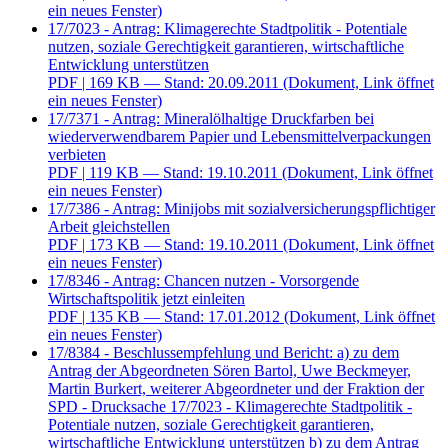
ein neues Fenster)
17/7023 - Antrag: Klimagerechte Stadtpolitik - Potentiale
nutzen, soziale Gerechtigkeit garantieren, wirtschaftliche
Entwicklung unterstützen
PDF
| 169 KB — Stand: 20.09.2011
(Dokument, Link öffnet
ein neues Fenster)
17/7371 - Antrag: Mineralölhaltige Druckfarben bei
wiederverwendbarem Papier und Lebensmittelverpackungen
verbieten
PDF
| 119 KB — Stand: 19.10.2011
(Dokument, Link öffnet
ein neues Fenster)
17/7386 - Antrag: Minijobs mit sozialversicherungspflichtiger
Arbeit gleichstellen
PDF
| 173 KB — Stand: 19.10.2011
(Dokument, Link öffnet
ein neues Fenster)
17/8346 - Antrag: Chancen nutzen - Vorsorgende
Wirtschaftspolitik jetzt einleiten
PDF
| 135 KB — Stand: 17.01.2012
(Dokument, Link öffnet
ein neues Fenster)
17/8384 - Beschlussempfehlung und Bericht: a) zu dem
Antrag der Abgeordneten Sören Bartol, Uwe Beckmeyer,
Martin Burkert, weiterer Abgeordneter und der Fraktion der
SPD - Drucksache 17/7023 - Klimagerechte Stadtpolitik -
Potentiale nutzen, soziale Gerechtigkeit garantieren,
wirtschaftliche Entwicklung unterstützen b) zu dem Antrag