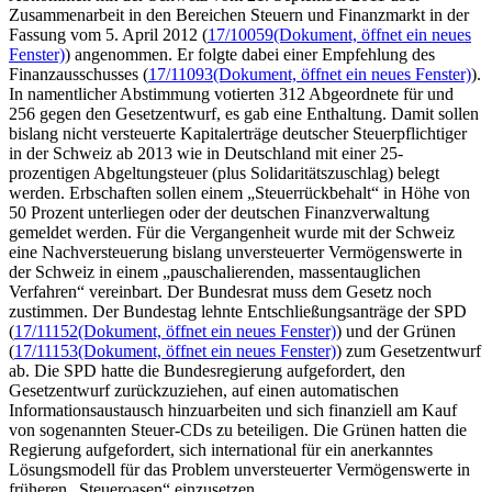
Zusammenarbeit in den Bereichen Steuern und Finanzmarkt in der
Fassung vom 5. April 2012 (
17/10059
(Dokument, öffnet ein neues
Fenster)
) angenommen. Er folgte dabei einer Empfehlung des
Finanzausschusses (
17/11093
(Dokument, öffnet ein neues Fenster)
).
In namentlicher Abstimmung votierten 312 Abgeordnete für und
256 gegen den Gesetzentwurf, es gab eine Enthaltung. Damit sollen
bislang nicht versteuerte Kapitalerträge deutscher Steuerpflichtiger
in der Schweiz ab 2013 wie in Deutschland mit einer 25-
prozentigen Abgeltungsteuer (plus Solidaritätszuschlag) belegt
werden. Erbschaften sollen einem „Steuerrückbehalt“ in Höhe von
50 Prozent unterliegen oder der deutschen Finanzverwaltung
gemeldet werden. Für die Vergangenheit wurde mit der Schweiz
eine Nachversteuerung bislang unversteuerter Vermögenswerte in
der Schweiz in einem „pauschalierenden, massentauglichen
Verfahren“ vereinbart. Der Bundesrat muss dem Gesetz noch
zustimmen. Der Bundestag lehnte Entschließungsanträge der SPD
(
17/11152
(Dokument, öffnet ein neues Fenster)
) und der Grünen
(
17/11153
(Dokument, öffnet ein neues Fenster)
) zum Gesetzentwurf
ab. Die SPD hatte die Bundesregierung aufgefordert, den
Gesetzentwurf zurückzuziehen, auf einen automatischen
Informationsaustausch hinzuarbeiten und sich finanziell am Kauf
von sogenannten Steuer-CDs zu beteiligen. Die Grünen hatten die
Regierung aufgefordert, sich international für ein anerkanntes
Lösungsmodell für das Problem unversteuerter Vermögenswerte in
früheren „Steueroasen“ einzusetzen.