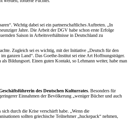
 werden, forderte Fuchtel.
n“. Wichtig dabei sei ein partnerschaftliches Auftreten. „In
 neunziger Jahre. Die Arbeit der DGV habe schon erste Erfolge
dauernden
Saison
in Arbeitsverhältnisse in Deutschland zu
chte. Zugleich sei es wichtig, mit der Initiative „Deutsch für den
 im ganzen Land“. Das Goethe-Institut sei eine Art Hoffnungsträger.
h als Bildungsort. Einen guten Kontakt, so Lehmann weiter, habe man
 Geschäftsführerin des
Deutschen Kulturrates
. Besonders für
mein geringerer Einnahmen der Bevölkerung „weniger Bücher und auch
s sich durch die Krise verschärft habe. „Wenn die
ganisationen sollten griechische Teilnehmer „huckepack“ nehmen,