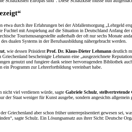
 Schatzkisten Europas sind“. Diese Schatzkiste müsse nun aufgemacht
ezeigt“
wa durch ihre Erfahrungen bei der Abfallentsorgung „Lehrgeld erspare
te Fuchtel mit Anspielung auf die Situation in Deutschland Anfang der
griechische Tourismusangestellte außerhalb der oft nur sechs Monate an
 des dualen Systems in der Berufsausbildung nähergebracht werden.
tut
, wie dessen Präsident
Prof. Dr. Klaus-Dieter Lehmann
deutlich ma
 in Griechenland bescheinigte Lehmann eine „ausgezeichnete Reputation
ungen genutzt und fungiere dank seiner hervorragenden Bibliothek auc
n ein Programm zur Lehrerfortbildung vereinbart habe.
n nicht viel verdienen würde, sagte
Gabriele Schulz
,
stellvertretende
icht nur der Staat weniger für Kunst ausgebe, sondern angesichts allge
 der Griechenland aber schon früher unterrepräsentiert gewesen sei, wa
finden“, sagte Schulz. Ein Lösungsansatz aus ihrer Sicht: Deutsche Or