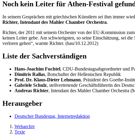
Noch kein Leiter für Athen-Festival gefun
In seinem Gesprächen mit griechischen Künstlern sei ihm immer wiede
Richter,
Intendant des Mahler
Chamber Orchestra
.
Richter, der 2011 mit seinem Orchester von der EU-Kommission zu
keinen Leiter gebe. Am schwierigsten, so seine Einschätzung, sei die
verloren gehen“, warnte Richter. (hau/10.12.2012)
Liste der Sachverständigen
Hans-Joachim Fuchtel
, CDU-Bundestagsabgeordneter und Parl
Dimitris Rallas
, Botschafter der Hellenischen Republik
Prof. Dr. Klaus-Dieter Lehmann
, Präsident des Goethe-Instit
Gabriele Schulz
, stellvertretende Geschäftsführerin des Deuts
Andreas Richter
, Intendant des Mahler
Chamber Orchestra
(
Herausgeber
Deutscher Bundestag, Internetredaktion
Webarchiv
Texte