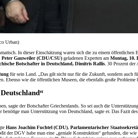
rco Urban)
amatisch. In dieser Einschätzung waren sich die zu einem öffentlichen
. Peter Gauweiler (CDU/CSU)
geladenen Experten am
Montag, 10.
chische Botschafter in Deutschland,
Dimitris Rallis
. 30 Prozent der 
dung
für sein Land. „Das gilt nicht nur für die Zukunft, sondern auch f
. Ebenso wie die öffentlichen Museen, die ebenfalls große Probleme h
 Deutschland“
n, sagte der Botschafter Griechenlands. So sei auch die Unterstützung
er benötige man Unterstützung von Deutschland, sagte er. Das Fazit des 
gte
Hans Joachim Fuchtel (CDU)
,
Parlamentarischer Staatssekret
 Mit der DGV habe man eine „geniale Konstruktion“ gefunden, die wie ei