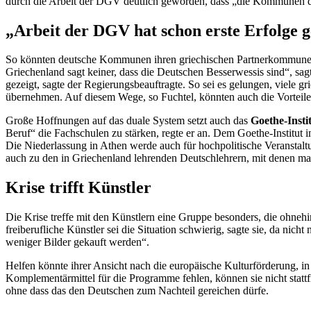
durch die Arbeit der DGV deutlich geworden, dass „die Kommunen die
„Arbeit der DGV hat schon erste Erfolge g
So könnten deutsche Kommunen ihren griechischen Partnerkommunen et
Griechenland sagt keiner, dass die Deutschen Besserwessis sind“, sag
gezeigt, sagte der Regierungsbeauftragte. So sei es gelungen, viele 
übernehmen. Auf diesem Wege, so Fuchtel, könnten auch die Vorteile
Große Hoffnungen auf das duale System setzt auch das
Goethe-Insti
Beruf“ die Fachschulen zu stärken, regte er an. Dem Goethe-Institut
Die Niederlassung in Athen werde auch für hochpolitische Veranstalt
auch zu den in Griechenland lehrenden Deutschlehrern, mit denen ma
Krise trifft Künstler
Die Krise treffe mit den Künstlern eine Gruppe besonders, die ohnehi
freiberufliche Künstler sei die Situation schwierig, sagte sie, da n
weniger Bilder gekauft werden“.
Helfen könnte ihrer Ansicht nach die europäische Kulturförderung, in
Komplementärmittel für die Programme fehlen, können sie nicht statt
ohne dass das den Deutschen zum Nachteil gereichen dürfe.