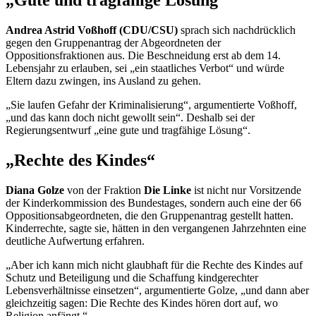
„Gute und tragfähige Lösung“
Andrea Astrid Voßhoff (CDU/CSU)
sprach sich nachdrücklich
gegen den Gruppenantrag der Abgeordneten der
Oppositionsfraktionen aus. Die Beschneidung erst ab dem 14.
Lebensjahr zu erlauben, sei „ein staatliches Verbot“ und würde
Eltern dazu zwingen, ins Ausland zu gehen.
„Sie laufen Gefahr der Kriminalisierung“, argumentierte Voßhoff,
„und das kann doch nicht gewollt sein“. Deshalb sei der
Regierungsentwurf „eine gute und tragfähige Lösung“.
„Rechte des Kindes“
Diana Golze
von der Fraktion
Die Linke
ist nicht nur Vorsitzende
der Kinderkommission des Bundestages, sondern auch eine der 66
Oppositionsabgeordneten, die den Gruppenantrag gestellt hatten.
Kinderrechte, sagte sie, hätten in den vergangenen Jahrzehnten eine
deutliche Aufwertung erfahren.
„Aber ich kann mich nicht glaubhaft für die Rechte des Kindes auf
Schutz und Beteiligung und die Schaffung kindgerechter
Lebensverhältnisse einsetzen“, argumentierte Golze, „und dann aber
gleichzeitig sagen: Die Rechte des Kindes hören dort auf, wo
Religion anfängt.“