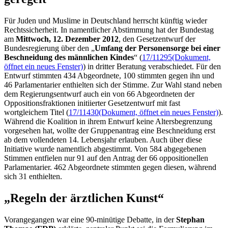
Für Juden und Muslime in Deutschland herrscht künftig wieder
Rechtssicherheit. In namentlicher Abstimmung hat der Bundestag
am
Mittwoch, 12. Dezember 2012
, den Gesetzentwurf der
Bundesregierung über den „
Umfang der Personensorge bei einer
Beschneidung des männlichen Kindes
“ (
17/11295
(Dokument,
öffnet ein neues Fenster)
) in dritter Beratung verabschiedet. Für den
Entwurf stimmten 434 Abgeordnete, 100 stimmten gegen ihn und
46 Parlamentarier enthielten sich der Stimme. Zur Wahl stand neben
dem Regierungsentwurf auch ein von 66 Abgeordneten der
Oppositionsfraktionen initiierter Gesetzentwurf mit fast
wortgleichem Titel (
17/11430
(Dokument, öffnet ein neues Fenster)
).
Während die Koalition in ihrem Entwurf keine Altersbegrenzung
vorgesehen hat, wollte der Gruppenantrag eine Beschneidung erst
ab dem vollendeten 14. Lebensjahr erlauben. Auch über diese
Initiative wurde namentlich abgestimmt. Von 584 abgegebenen
Stimmen entfielen nur 91 auf den Antrag der 66 oppositionellen
Parlamentarier. 462 Abgeordnete stimmten gegen diesen, während
sich 31 enthielten.
„Regeln der ärztlichen Kunst“
Vorangegangen war eine 90-minütige Debatte, in der
Stephan