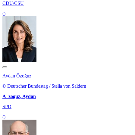
CDU/CSU
()
Aydan Özoğuz
© Deutscher Bundestag / Stella von Saldern
Ã–zoguz, Aydan
SPD
()