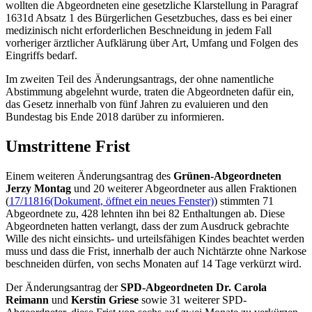
wollten die Abgeordneten eine gesetzliche Klarstellung in Paragraf
1631d Absatz 1 des Bürgerlichen Gesetzbuches, dass es bei einer
medizinisch nicht erforderlichen Beschneidung in jedem Fall
vorheriger ärztlicher Aufklärung über Art, Umfang und Folgen des
Eingriffs bedarf.
Im zweiten Teil des Änderungsantrags, der ohne namentliche
Abstimmung abgelehnt wurde, traten die Abgeordneten dafür ein,
das Gesetz innerhalb von fünf Jahren zu evaluieren und den
Bundestag bis Ende 2018 darüber zu informieren.
Umstrittene Frist
Einem weiteren Änderungsantrag des
Grünen-Abgeordneten
Jerzy
Montag
und 20 weiterer Abgeordneter aus allen Fraktionen
(
17/11816
(Dokument, öffnet ein neues Fenster)
) stimmten 71
Abgeordnete zu, 428 lehnten ihn bei 82 Enthaltungen ab. Diese
Abgeordneten hatten verlangt, dass der zum Ausdruck gebrachte
Wille des nicht einsichts- und urteilsfähigen Kindes beachtet werden
muss und dass die Frist, innerhalb der auch Nichtärzte ohne Narkose
beschneiden dürfen, von sechs Monaten auf 14 Tage verkürzt wird.
Der Änderungsantrag der
SPD-Abgeordneten Dr. Carola
Reimann
und
Kerstin Griese
sowie 31 weiterer SPD-