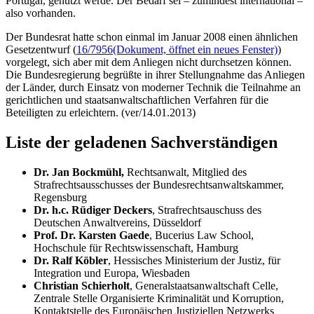
Portugal, genutzt werde. Der Bedarf sei – zumindest international –
also vorhanden.
Der Bundesrat hatte schon einmal im Januar 2008 einen ähnlichen
Gesetzentwurf (
16/7956
(Dokument, öffnet ein neues Fenster)
)
vorgelegt, sich aber mit dem Anliegen nicht durchsetzen können.
Die Bundesregierung begrüßte in ihrer Stellungnahme das Anliegen
der Länder, durch Einsatz von moderner Technik die Teilnahme an
gerichtlichen und staatsanwaltschaftlichen Verfahren für die
Beteiligten zu erleichtern. (ver/14.01.2013)
Liste der geladenen Sachverständigen
Dr. Jan Bockmühl,
Rechtsanwalt, Mitglied des
Strafrechtsausschusses der Bundesrechtsanwaltskammer,
Regensburg
Dr. h.c. Rüdiger Deckers
, Strafrechtsauschuss des
Deutschen Anwaltvereins, Düsseldorf
Prof. Dr. Karsten Gaede
, Bucerius
Law School
,
Hochschule für Rechtswissenschaft, Hamburg
Dr. Ralf Köbler
, Hessisches Ministerium der Justiz, für
Integration und Europa, Wiesbaden
Christian Schierholt
, Generalstaatsanwaltschaft Celle,
Zentrale Stelle Organisierte Kriminalität und Korruption,
Kontaktstelle des Europäischen Justiziellen Netzwerks