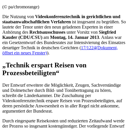
(© pa/chromorange)
Die Nutzung von
Videokonferenztechnik in gerichtlichen und
staatsanwaltschaftlichen Verfahren
ist insgesamt zu begrüßen. So
lautete der Tenor unter den neun geladenen Experten in einer
Anhörung des
Rechtsausschusses
unter Vorsitz von
Siegfried
Kauder (CDU/CSU)
am
Montag, 14. Januar 2013
. Anlass war
ein Gesetzentwurf des Bundesrates zur Intensivierung des Einsatzes
derartiger Technik in deutschen Gerichten (
17/1224
(Dokument,
öffnet ein neues Fenster)
).
„Technik erspart Reisen von
Prozessbeteiligten“
Der Entwurf erweitere die Möglichkeit, Zeugen, Sachverständige
und Dolmetscher durch Bild- und Tonübertragung zu hören,
schreibt die Länderkammer. Die Zuschaltung per
Videokonferenztechnik erspare Reisen von Prozessbeteiligten, auf
deren persönliche Anwesenheit es in aller Regel nicht ankomme,
argumentiert der Bundesrat.
Durch eingesparte Reisekosten und reduzierten Zeitaufwand werde
der Prozess so insgesamt kostengünstiger. Der vorliegende Entwurf