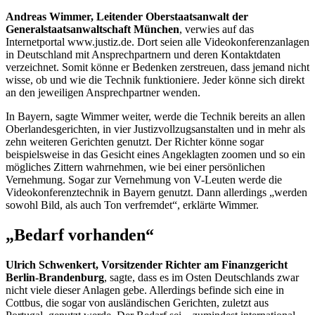
Andreas Wimmer, Leitender Oberstaatsanwalt der
Generalstaatsanwaltschaft München
, verwies auf das
Internetportal www.justiz.de. Dort seien alle Videokonferenzanlagen
in Deutschland mit Ansprechpartnern und deren Kontaktdaten
verzeichnet. Somit könne er Bedenken zerstreuen, dass jemand nicht
wisse, ob und wie die Technik funktioniere. Jeder könne sich direkt
an den jeweiligen Ansprechpartner wenden.
In Bayern, sagte Wimmer weiter, werde die Technik bereits an allen
Oberlandesgerichten, in vier Justizvollzugsanstalten und in mehr als
zehn weiteren Gerichten genutzt. Der Richter könne sogar
beispielsweise in das Gesicht eines Angeklagten zoomen und so ein
mögliches Zittern wahrnehmen, wie bei einer persönlichen
Vernehmung. Sogar zur Vernehmung von V-Leuten werde die
Videokonferenztechnik in Bayern genutzt. Dann allerdings „werden
sowohl Bild, als auch Ton verfremdet“, erklärte Wimmer.
„Bedarf vorhanden“
Ulrich Schwenkert, Vorsitzender Richter am Finanzgericht
Berlin-Brandenburg
, sagte, dass es im Osten Deutschlands zwar
nicht viele dieser Anlagen gebe. Allerdings befinde sich eine in
Cottbus, die sogar von ausländischen Gerichten, zuletzt aus