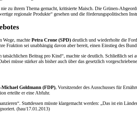
nie zu ihrem Thema gemacht, kritisierte Maisch. Die Grünen-Abgeordne
ertige regionale Produkte“ gesehen und die förderungspolitischen Inst
ebotes
 im Wege, machte
Petra Crone (SPD)
deutlich und wiederholte die For
re Fraktion sei unabhängig davon aber bereit, einen Einstieg des Bund
m tatsächlichen Beitrag pro Kind“, machte sie deutlich. Schließlich s
abei müsse stärker als bisher auch über das gesetzlich vorgeschriebe
-Michael Goldmann (FDP)
, Vorsitzender des Ausschusses für Ernähr
on erteilte er eine Abfuhr.
inanzieren“. Stattdessen müsste klargemacht werden: „Das ist ein Lände
gnoriert. (hau/17.01.2013)