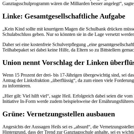
Ganztagsschulprogramm wären die Milliarden besser angelegt“, sagte 
Linke: Gesamtgesellschaftliche Aufgabe
„Kein Kind sollte mit knurrigem Magen die Schulbank drücken müsse
Schulabschluss geben. Nur so könnten sie in die Lage versetzt werde
Daher sei eine kostenfreie Schulverpflegung „eine gesamtgesellscha
Teilhabepaket sei dabei keine Hilfe, da Eltern so zu Bittstellern ge
Union nennt Vorschlag der Linken überflü
Wenn 15 Prozent der drei- bis 17-Jährigen übergewichtig sind, sei das
Antrag der Linksfraktion „überflüssig“, da zum einen viele Forderung
zu informieren.
„Hier gilt: Viel hilft viel“, sagte Heil. Erfolgreich dabei seien die 
Initiative In-Form werde zudem beispielsweise der Ernährungsführersc
Grüne: Vernetzungsstellen ausbauen
Angesichts der Aussagen Heils sei es „absurd“, die Vernetzungsstelle
Hintergrund, dass der Trend zur Ganztagsschule anhalte, sei es wicht