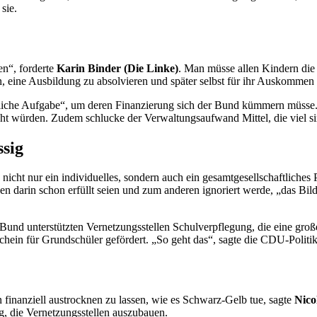
sie.
n“, forderte
Karin Binder (Die Linke)
. Man müsse allen Kindern di
n, eine Ausbildung zu absolvieren und später selbst für ihr Auskommen
ftliche Aufgabe“, um deren Finanzierung sich der Bund kümmern müsse
macht würden. Zudem schlucke der Verwaltungsaufwand Mittel, die viel s
ssig
 nicht nur ein individuelles, sondern auch ein gesamtgesellschaftliches
en darin schon erfüllt seien und zum anderen ignoriert werde, „das Bil
vom Bund unterstützten Vernetzungsstellen Schulverpflegung, die eine gro
hein für Grundschüler gefördert. „So geht das“, sagte die CDU-Politik
n finanziell austrocknen zu lassen, wie es Schwarz-Gelb tue, sagte
Nico
ig, die Vernetzungsstellen auszubauen.