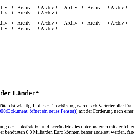
chiv +++ Archiv +++ Archiv +++ Archiv +++ Archiv +++ Archiv +++
chiv +++ Archiv +++ Archiv +++
chiv +++ Archiv +++ Archiv +++ Archiv +++ Archiv +++ Archiv +++
chiv +++ Archiv +++ Archiv +++
e der Länder“
tten ist wichtig. In dieser Einschätzung waren sich Vertreter aller Fr
880
(Dokument, öffnet ein neues Fenster)
) mit der Forderung nach einer
ung der Linksfraktion und begründete dies unter anderem mit der fehl
der benötigten 8,3 Milliarden Euro könnten besser angelegt werden, fa