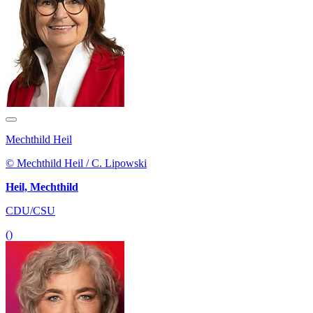
Mechthild Heil
© Mechthild Heil / C. Lipowski
Heil, Mechthild
CDU/CSU
()