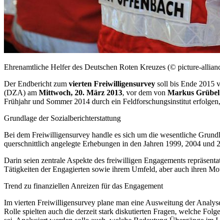
Ehrenamtliche Helfer des Deutschen Roten Kreuzes (© picture-allian
Der Endbericht zum
vierten Freiwilligen
survey
soll bis Ende 2015 
(DZA) am
Mittwoch, 20. März 2013
, vor dem von
Markus Grübe
Frühjahr und Sommer 2014 durch ein Feldforschungsinstitut erfolgen
Grundlage der Sozialberichterstattung
Bei dem Freiwilligen
survey
handle es sich um die wesentliche Grundl
querschnittlich angelegte Erhebungen in den Jahren 1999, 2004 und 
Darin seien zentrale Aspekte des freiwilligen
Engagements
repräsenta
Tätigkeiten der
Engagi
erten sowie ihrem Umfeld, aber auch ihren Mot
Trend zu finanziellen Anreizen für das
Engagement
Im vierten Freiwilligen
survey
plane man eine Ausweitung der Analysep
Rolle spielten auch die derzeit stark diskutierten Fragen, welche Fol