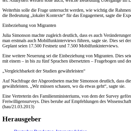
sei. Analysiert werden solle auch, welche Bedeutung Übergänge im 
Weiterhin solle die Frage untersucht werden, wie wichtig die Rahm
die Bedeutung „lokaler Kontexte“ für das
Engagement
, sagte die Exp
Einbeziehung von Migranten
Julia Simonson machte zugleich deutlich, dass es auch Veränderunge
man erstmals auch Mobilfunk
interviews
führen, sagte sie. Dies sei 
Geplant seien 17.500 Festnetz und 7.500 Mobilfunk
interviews
.
Eine weitere Neuerung sei die Einbeziehung von Migranten. Dies seie
mit einem – in bis zu fünf Sprachen übersetzten – Fragebogen und de
„Vergleichbarkeit der Studien gewährleisten“
Auf Nachfrage der Abgeordneten machte Simonson deutlich, dass die 
gewährleisten. „Wir müssen schauen, wo da etwas geht“, sagte sie.
Eine Vertreterin des Familienministeriums, von dem der
Survey
geförd
Freiwilligensurveys. Dies beruhe auf Empfehlungen des Wissenschaftsr
(hau/21.03.2013)
Herausgeber