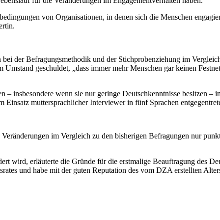
Lebenslauf für die Veränderungen im
Engagement
verhalten haben.
enbedingungen von Organisationen, in denen sich die Menschen
engagie
ertin.
n bei der Befragungsmethodik und der Stichprobenziehung im Vergleic
dem Umstand geschuldet, „dass immer mehr Menschen gar keinen Festne
n – insbesondere wenn sie nur geringe Deutschkenntnisse besitzen – i
m Einsatz muttersprachlicher
Interviewer
in fünf Sprachen entgegentrete
Veränderungen im Vergleich zu den bisherigen Befragungen nur punktue
ert wird, erläuterte die Gründe für die erstmalige Beauftragung des De
ates und habe mit der guten Reputation des vom DZA erstellten Alterssu