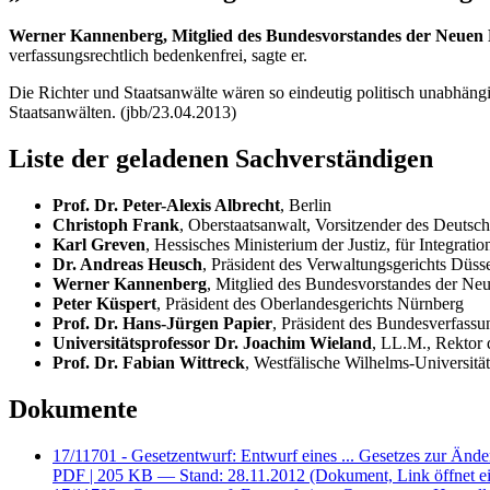
Werner Kannenberg, Mitglied des Bundesvorstandes der Neuen 
verfassungsrechtlich bedenkenfrei, sagte er.
Die Richter und Staatsanwälte wären so eindeutig politisch unabhängig
Staatsanwälten. (jbb/23.04.2013)
Liste der geladenen Sachverständigen
Prof. Dr. Peter-Alexis Albrecht
, Berlin
Christoph Frank
, Oberstaatsanwalt, Vorsitzender des Deutsc
Karl Greven
, Hessisches Ministerium der Justiz, für Integrati
Dr. Andreas Heusch
, Präsident des Verwaltungsgerichts Düss
Werner Kannenberg
, Mitglied des Bundesvorstandes der Neu
Peter Küspert
, Präsident des Oberlandesgerichts Nürnberg
Prof. Dr. Hans-Jürgen Papier
, Präsident des Bundesverfassun
Universitätsprofessor Dr. Joachim Wieland
, LL.M., Rektor 
Prof. Dr. Fabian Wittreck
, Westfälische Wilhelms-Universitä
Dokumente
17/11701 - Gesetzentwurf: Entwurf eines ... Gesetzes zur Änder
PDF
| 205 KB — Stand: 28.11.2012
(Dokument, Link öffnet ei