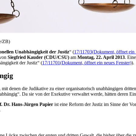
ce/ZB)
tionellen Unabhängigkeit der Justiz
“ (
17/11703
(Dokument, öffnet ein 
 von
Siegfried Kauder (CDU/CSU)
am
Montag, 22. April 2013
. Ein
ngigkeit der Justiz“ (
17/11701
(Dokument, öffnet ein neues Fenster)
).
ängig
, mit denen die Judikative zu einer organisatorisch unabhängigen dritt
 unabhängig“. Da sie von der Exekutive verwaltet werde, hätten deren Ei
f. Dr. Hans-Jürgen Papier
ist eine Reform der Justiz im Sinne der Vo
.
ne Lücke zwischen der ersten und dritten Gewalt, die bisher über die 