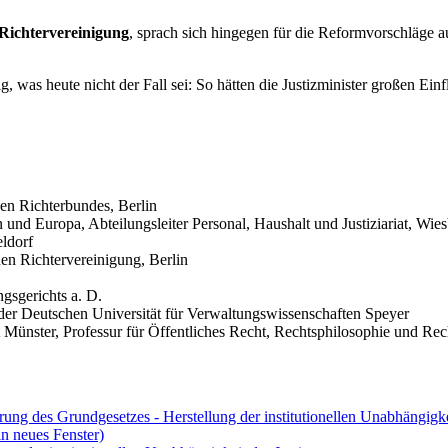
Richtervereinigung
, sprach sich hingegen für die Reformvorschläge 
, was heute nicht der Fall sei: So hätten die Justizminister großen Ein
hen Richterbundes, Berlin
on und Europa, Abteilungsleiter Personal, Haushalt und Justiziariat, Wie
eldorf
en Richtervereinigung, Berlin
gsgerichts a. D.
der Deutschen Universität für Verwaltungswissenschaften Speyer
t Münster, Professur für Öffentliches Recht, Rechtsphilosophie und Rec
ung des Grundgesetzes - Herstellung der institutionellen Unabhängigkei
n neues Fenster)