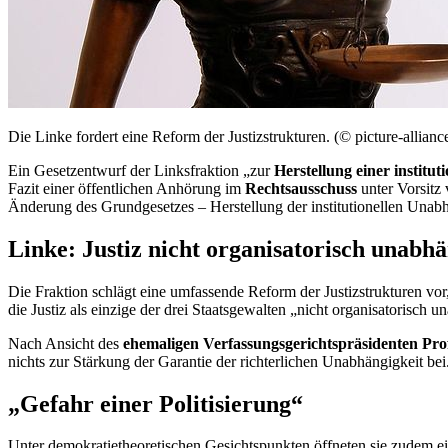
Die Linke fordert eine Reform der Justizstrukturen. (© picture-allian
Ein Gesetzentwurf der Linksfraktion „zur
Herstellung einer institu
Fazit einer öffentlichen Anhörung im
Rechtsausschuss
unter Vorsitz
Änderung des Grundgesetzes – Herstellung der institutionellen Unabhä
Linke: Justiz nicht organisatorisch unabh
Die Fraktion schlägt eine umfassende Reform der Justizstrukturen vor
die Justiz als einzige der drei Staatsgewalten „nicht organisatorisch
Nach Ansicht des
ehemaligen Verfassungsgerichtspräsidenten Pro
nichts zur Stärkung der Garantie der richterlichen Unabhängigkeit bei
„Gefahr einer Politisierung“
Unter demokratietheoretischen Gesichtspunkten öffneten sie zudem ei