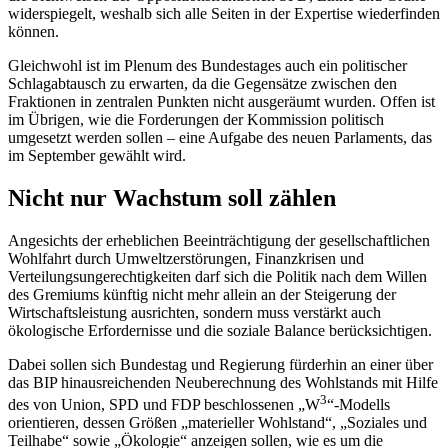
widerspiegelt, weshalb sich alle Seiten in der Expertise wiederfinden
können.
Gleichwohl ist im Plenum des Bundestages auch ein politischer
Schlagabtausch zu erwarten, da die Gegensätze zwischen den
Fraktionen in zentralen Punkten nicht ausgeräumt wurden. Offen ist
im Übrigen, wie die Forderungen der Kommission politisch
umgesetzt werden sollen – eine Aufgabe des neuen Parlaments, das
im September gewählt wird.
Nicht nur Wachstum soll zählen
Angesichts der erheblichen Beeinträchtigung der gesellschaftlichen
Wohlfahrt durch Umweltzerstörungen, Finanzkrisen und
Verteilungsungerechtigkeiten darf sich die Politik nach dem Willen
des Gremiums künftig nicht mehr allein an der Steigerung der
Wirtschaftsleistung ausrichten, sondern muss verstärkt auch
ökologische Erfordernisse und die soziale
Balance
berücksichtigen.
Dabei sollen sich Bundestag und Regierung fürderhin an einer über
das BIP hinausreichenden Neuberechnung des Wohlstands mit Hilfe
3
des von Union, SPD und FDP beschlossenen „W
“-Modells
orientieren, dessen Größen „materieller Wohlstand“, „Soziales und
Teilhabe“ sowie „Ökologie“ anzeigen sollen, wie es um die