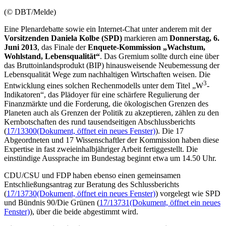
(© DBT/Melde)
Eine Plenardebatte sowie ein Internet-
Chat
unter anderem mit der
Vorsitzenden Daniela Kolbe (SPD)
markieren am
Donnerstag, 6.
Juni 2013
, das Finale der
Enquete
-Kommission „Wachstum,
Wohlstand, Lebensqualität“
. Das Gremium sollte durch eine über
das Bruttoinlandsprodukt (BIP) hinausweisende Neubemessung der
Lebensqualität Wege zum nachhaltigen Wirtschaften weisen. Die
3
Entwicklung eines solchen Rechenmodells unter dem Titel „W
-
Indikatoren“, das Plädoyer für eine schärfere Regulierung der
Finanzmärkte und die Forderung, die ökologischen Grenzen des
Planeten auch als Grenzen der Politik zu akzeptieren, zählen zu den
Kernbotschaften des rund tausendseitigen Abschlussberichts
(
17/13300
(Dokument, öffnet ein neues Fenster)
). Die 17
Abgeordneten und 17 Wissenschaftler der Kommission haben diese
Expertise in fast zweieinhalbjähriger Arbeit fertiggestellt. Die
einstündige Aussprache im Bundestag beginnt etwa um 14.50 Uhr.
CDU/CSU und FDP haben ebenso einen gemeinsamen
Entschließungsantrag zur Beratung des Schlussberichts
(
17/13730
(Dokument, öffnet ein neues Fenster)
) vorgelegt wie SPD
und Bündnis 90/Die Grünen (
17/13731
(Dokument, öffnet ein neues
Fenster)
), über die beide abgestimmt wird.