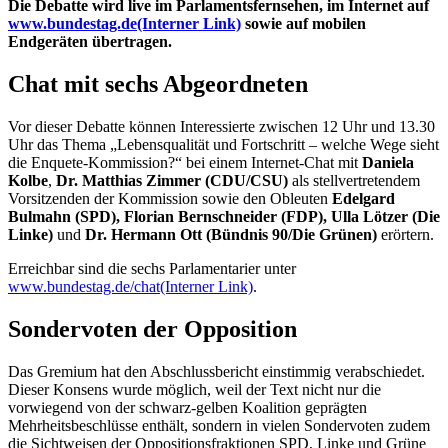
Die Debatte wird
live
im Parlamentsfernsehen, im Internet auf
www.bundestag.de
(Interner Link)
sowie auf mobilen
Endgeräten übertragen.
Chat
mit sechs Abgeordneten
Vor dieser Debatte können Interessierte zwischen 12 Uhr und 13.30
Uhr das Thema „Lebensqualität und Fortschritt – welche Wege sieht
die
Enquete
-Kommission?“ bei einem Internet-
Chat
mit
Daniela
Kolbe
,
Dr. Matthias Zimmer (CDU/CSU)
als stellvertretendem
Vorsitzenden der Kommission sowie den Obleuten
Edelgard
Bulmahn (SPD), Florian Bernschneider (FDP), Ulla Lötzer (Die
Linke)
und
Dr. Hermann Ott (Bündnis 90/Die Grünen)
erörtern.
Erreichbar sind die sechs Parlamentarier unter
www.bundestag.de/chat
(Interner Link)
.
Sondervoten der Opposition
Das Gremium hat den Abschlussbericht einstimmig verabschiedet.
Dieser Konsens wurde möglich, weil der Text nicht nur die
vorwiegend von der schwarz-gelben Koalition geprägten
Mehrheitsbeschlüsse enthält, sondern in vielen Sondervoten zudem
die Sichtweisen der Oppositionsfraktionen SPD, Linke und Grüne