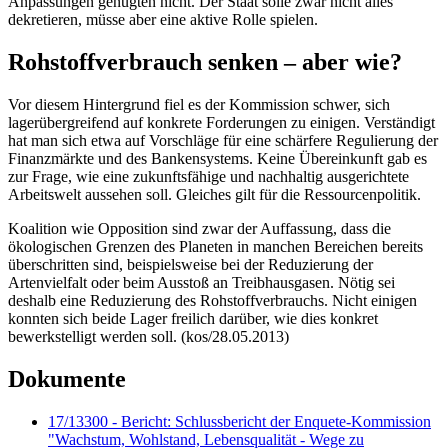
Anpassungen genügten nicht. Der Staat solle zwar nicht alles
dekretieren, müsse aber eine aktive Rolle spielen.
Rohstoffverbrauch senken – aber wie?
Vor diesem Hintergrund fiel es der Kommission schwer, sich
lagerübergreifend auf konkrete Forderungen zu einigen. Verständigt
hat man sich etwa auf Vorschläge für eine schärfere Regulierung der
Finanzmärkte und des Bankensystems. Keine Übereinkunft gab es
zur Frage, wie eine zukunftsfähige und nachhaltig ausgerichtete
Arbeitswelt aussehen soll. Gleiches gilt für die Ressourcenpolitik.
Koalition wie Opposition sind zwar der Auffassung, dass die
ökologischen Grenzen des Planeten in manchen Bereichen bereits
überschritten sind, beispielsweise bei der Reduzierung der
Artenvielfalt oder beim Ausstoß an Treibhausgasen. Nötig sei
deshalb eine Reduzierung des Rohstoffverbrauchs. Nicht einigen
konnten sich beide Lager freilich darüber, wie dies konkret
bewerkstelligt werden soll. (kos/28.05.2013)
Dokumente
17/13300 - Bericht: Schlussbericht der Enquete-Kommission
"Wachstum, Wohlstand, Lebensqualität - Wege zu