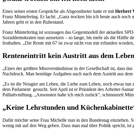
Eines seiner ersten Gespräche als Abgeordneter hatte er mit
Herbert 
Franz Müntefering. Er lacht: „Ganz trocken bin ich heute auch noch ni
Jahren geht er in den Ruhestand.
Franz Müntefering ist sozusagen das Gegenmodell der aktuellen SPD-Pl
Sozialdemokraten nun aussetzen – so lange, bis mehr als die Hälfte de
festhalten. „Die Rente mit 67 ist zwar nicht von mir erfunden worden,
Renteneintritt kein Austritt aus dem Lebe
„Eines der größten Missverständnisse in der Gesellschaft ist, dass das 
Nachdruck. Man benötige Aufgaben auch nach dem Austritt aus dem B
„Es ist die Neugier am Leben, die Liebe zum Leben, noch etwas tun zu
dem Parlament gesucht. Seit April ist er Präsident des Arbeiter-Sam
Palliativstiftung. „Ansonsten halte ich mich zurück“, schmunzelt Münt
„Keine Lehrstunden und Küchenkabinette
Dafür möchte seine Frau Michelle nun in den Bundestag einziehen. 
wenig mit auf den Weg geben. Dass man mal über Politik spricht, ist