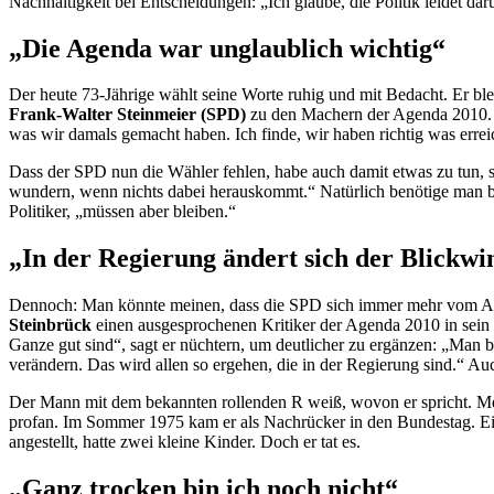
Nachhaltigkeit bei Entscheidungen: „Ich glaube, die Politik leidet da
„Die Agenda war unglaublich wichtig“
Der heute 73-Jährige wählt seine Worte ruhig und mit Bedacht. Er ble
Frank-Walter Steinmeier (SPD)
zu den Machern der Agenda 2010. H
was wir damals gemacht haben. Ich finde, wir haben richtig was errei
Dass der SPD nun die Wähler fehlen, habe auch damit etwas zu tun, s
wundern, wenn nichts dabei herauskommt.“ Natürlich benötige man be
Politiker, „müssen aber bleiben.“
„In der Regierung ändert sich der Blickwi
Dennoch: Man könnte meinen, dass die SPD sich immer mehr vom Age
Steinbrück
einen ausgesprochenen Kritiker der Agenda 2010 in sei
Ganze gut sind“, sagt er nüchtern, um deutlicher zu ergänzen: „Man 
verändern. Das wird allen so ergehen, die in der Regierung sind.“ 
Der Mann mit dem bekannten rollenden R weiß, wovon er spricht. Mehr
profan. Im Sommer 1975 kam er als Nachrücker in den Bundestag. Einei
angestellt, hatte zwei kleine Kinder. Doch er tat es.
„Ganz trocken bin ich noch nicht“