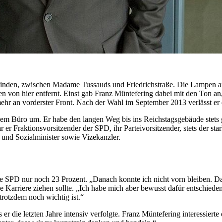
n Linden, zwischen Madame
Tussauds
und Friedrichstraße. Die Lampen a
 von hier entfernt. Einst gab Franz Müntefering dabei mit den Ton an,
mehr an vorderster Front. Nach der Wahl im September 2013 verlässt e
inem Büro um. Er habe den langen Weg bis ins Reichstagsgebäude stets 
r er Fraktionsvorsitzender der SPD, ihr Parteivorsitzender, stets der s
 und Sozialminister sowie Vizekanzler.
e SPD nur noch 23 Prozent. „Danach konnte ich nicht vorn bleiben. Da
sche Karriere ziehen sollte. „Ich habe mich aber bewusst dafür entschie
trotzdem noch wichtig ist.“
er die letzten Jahre intensiv verfolgte. Franz Müntefering interessier