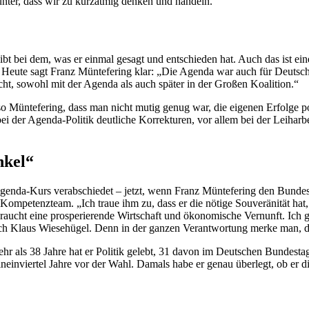
runter, dass wir zu kurzatmig denken und handeln.“
ibt bei dem, was er einmal gesagt und entschieden hat. Auch das ist e
eute sagt Franz Müntefering klar: „Die Agenda war auch für Deutschl
cht, sowohl mit der Agenda als auch später in der Großen Koalition.“
o Müntefering, dass man nicht mutig genug war, die eigenen Erfolge po
i der Agenda-Politik deutliche Korrekturen, vor allem bei der Leihar
nkel“
nda-Kurs verabschiedet – jetzt, wenn Franz Müntefering den Bundest
n Kompetenz
team
. „Ich traue ihm zu, dass er die nötige Souveränität h
braucht eine prosperierende Wirtschaft und ökonomische Vernunft. Ich 
Auch Klaus Wiesehügel. Denn in der ganzen Verantwortung merke man, 
 als 38 Jahre hat er Politik gelebt, 31 davon im Deutschen Bundestag.
nviertel Jahre vor der Wahl. Damals habe er genau überlegt, ob er dies