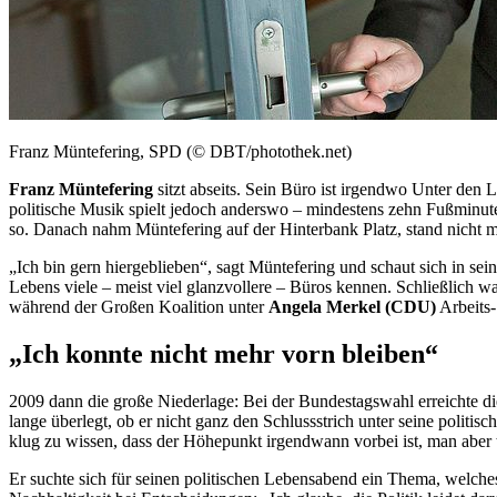
Franz Müntefering, SPD (© DBT/photothek.net)
Franz Müntefering
sitzt abseits. Sein Büro ist irgendwo Unter de
politische Musik spielt jedoch anderswo – mindestens zehn Fußminuten
so. Danach nahm Müntefering auf der Hinterbank Platz, stand nicht 
„Ich bin gern hiergeblieben“, sagt Müntefering und schaut sich in se
Lebens viele – meist viel glanzvollere – Büros kennen. Schließlich wa
während der Großen Koalition unter
Angela Merkel (CDU)
Arbeits-
„Ich konnte nicht mehr vorn bleiben“
2009 dann die große Niederlage: Bei der Bundestagswahl erreichte di
lange überlegt, ob er nicht ganz den Schlussstrich unter seine politi
klug zu wissen, dass der Höhepunkt irgendwann vorbei ist, man aber 
Er suchte sich für seinen politischen Lebensabend ein Thema, welches 