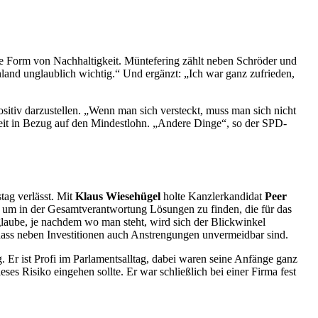
ine Form von Nachhaltigkeit. Müntefering zählt neben Schröder und
and unglaublich wichtig.“ Und ergänzt: „Ich war ganz zufrieden,
sitiv darzustellen. „Wenn man sich versteckt, muss man sich nicht
beit in Bezug auf den Mindestlohn. „Andere Dinge“, so der SPD-
ag verlässt. Mit
Klaus Wiesehügel
holte Kanzlerkandidat
Peer
at, um in der Gesamtverantwortung Lösungen zu finden, die für das
glaube, je nachdem wo man steht, wird sich der Blickwinkel
dass neben Investitionen auch Anstrengungen unvermeidbar sind.
 Er ist Profi im Parlamentsalltag, dabei waren seine Anfänge ganz
es Risiko eingehen sollte. Er war schließlich bei einer Firma fest