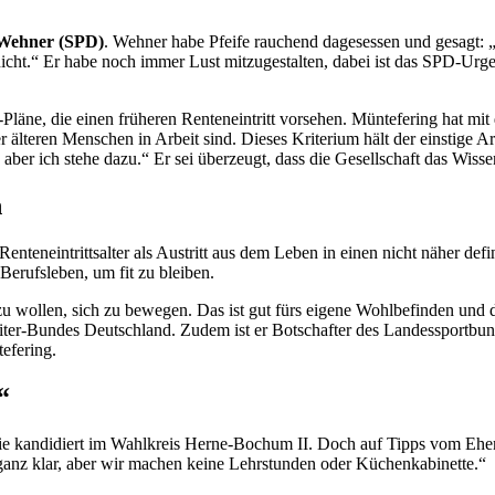
Wehner (SPD)
. Wehner habe Pfeife rauchend dagesessen und gesagt: „F
cht.“ Er habe noch immer Lust mitzugestalten, dabei ist das SPD-Urgeste
äne, die einen früheren Renteneintritt vorsehen. Müntefering hat mit 
r älteren Menschen in Arbeit sind. Dieses Kriterium hält der einstige Ar
 aber ich stehe dazu.“ Er sei überzeugt, dass die Gesellschaft das Wis
n
Renteneintrittsalter als Austritt aus dem Leben in einen nicht näher def
erufsleben, um fit zu bleiben.
 wollen, sich zu bewegen. Das ist gut fürs eigene Wohlbefinden und di
ariter-Bundes Deutschland. Zudem ist er Botschafter des Landessportb
efering.
“
Sie kandidiert im Wahlkreis Herne-Bochum II. Doch auf Tipps vom Ehe
 ganz klar, aber wir machen keine Lehrstunden oder Küchenkabinette.“