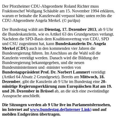
Der Pforzheimer CDU-Abgeordnete Roland Richter muss
Fraktionschef Wolfgang Schäuble am 15. November 1994 erklären,
warum er beinahe die Kanzlerwahl verpasst hätte; unten rechts die
CDU-Abgeordnete Angela Merkel. (© pa/dpa)
Der Bundestag wählt am
Dienstag, 17. Dezember 2013
, ab 9 Uhr
die Bundeskanzlerin, wie es Artikel 63 des Grundgesetzes verlangt.
Nachdem die SPD-Basis dem Koalitionsvertrag von CDU, SPD
und CSU zugestimmt hat, kann
Bundeskanzlerin Dr. Angela
Merkel (CDU)
auch in den kommenden vier Jahren die
Bundesregierung führen. Im Anschluss an die Wahl soll die
Kanzlerin vereidigt werden. Danach wird die Bildung der
Bundesregierung bekanntgegeben, und die neuen
Bundesministerinnen und -minister werden von
Bundestagspräsident Prof. Dr. Norbert Lammert
vereidigt
(Artikel 64 Absatz 2 Grundgesetz). Bereits am
Mittwoch, 18.
Dezember
, gibt die Kanzlerin ab 9 Uhr im Bundestag eine
20-
minütige Regierungserklärung zum Europäischen Rat am 19.
und 20. Dezember in Brüssel
ab, an die sich eine zweistündige
Aussprache anschließt.
Die Sitzungen werden ab 9 Uhr
live
im Parlamentsfernsehen,
im Internet auf
www.bundestag.de
(Interner Link)
und auf
mobilen Endgeräten übertragen.