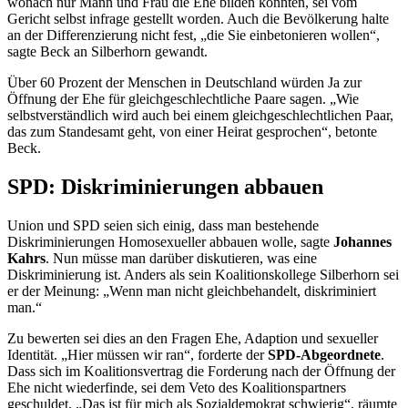
wonach nur Mann und Frau die Ehe bilden könnten, sei vom
Gericht selbst infrage gestellt worden. Auch die Bevölkerung halte
an der Differenzierung nicht fest, „die Sie einbetonieren wollen“,
sagte Beck an Silberhorn gewandt.
Über 60 Prozent der Menschen in Deutschland würden Ja zur
Öffnung der Ehe für gleichgeschlechtliche Paare sagen. „Wie
selbstverständlich wird auch bei einem gleichgeschlechtlichen Paar,
das zum Standesamt geht, von einer Heirat gesprochen“, betonte
Beck.
SPD: Diskriminierungen abbauen
Union und SPD seien sich einig, dass man bestehende
Diskriminierungen Homosexueller abbauen wolle, sagte
Johannes
Kahrs
. Nun müsse man darüber diskutieren, was eine
Diskriminierung ist. Anders als sein Koalitionskollege Silberhorn sei
er der Meinung: „Wenn man nicht gleichbehandelt, diskriminiert
man.“
Zu bewerten sei dies an den Fragen Ehe, Adaption und sexueller
Identität. „Hier müssen wir ran“, forderte der
SPD-Abgeordnete
.
Dass sich im Koalitionsvertrag die Forderung nach der Öffnung der
Ehe nicht wiederfinde, sei dem Veto des Koalitionspartners
geschuldet. „Das ist für mich als Sozialdemokrat schwierig“, räumte