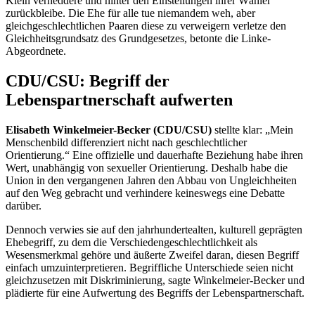
Klein verheddere und hinter den Einstellungen ihrer Wähler
zurückbleibe. Die Ehe für alle tue niemandem weh, aber
gleichgeschlechtlichen Paaren diese zu verweigern verletze den
Gleichheitsgrundsatz des Grundgesetzes, betonte die Linke-
Abgeordnete.
CDU/CSU: Begriff der
Lebenspartnerschaft aufwerten
Elisabeth Winkelmeier-Becker (CDU/CSU)
stellte klar: „Mein
Menschenbild differenziert nicht nach geschlechtlicher
Orientierung.“ Eine offizielle und dauerhafte Beziehung habe ihren
Wert, unabhängig von sexueller Orientierung. Deshalb habe die
Union in den vergangenen Jahren den Abbau von Ungleichheiten
auf den Weg gebracht und verhindere keineswegs eine Debatte
darüber.
Dennoch verwies sie auf den jahrhundertealten, kulturell geprägten
Ehebegriff, zu dem die Verschiedengeschlechtlichkeit als
Wesensmerkmal gehöre und äußerte Zweifel daran, diesen Begriff
einfach umzuinterpretieren. Begriffliche Unterschiede seien nicht
gleichzusetzen mit Diskriminierung, sagte Winkelmeier-Becker und
plädierte für eine Aufwertung des Begriffs der Lebenspartnerschaft.