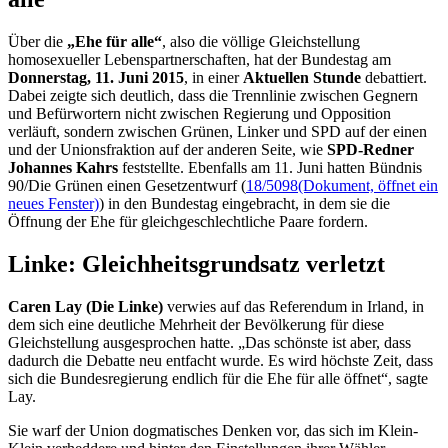
Über die
„Ehe für alle“
, also die völlige Gleichstellung
homosexueller Lebenspartnerschaften, hat der Bundestag am
Donnerstag, 11. Juni 2015
, in einer
Aktuellen Stunde
debattiert.
Dabei zeigte sich deutlich, dass die Trennlinie zwischen Gegnern
und Befürwortern nicht zwischen Regierung und Opposition
verläuft, sondern zwischen Grünen, Linker und SPD auf der einen
und der Unionsfraktion auf der anderen Seite, wie
SPD-Redner
Johannes Kahrs
feststellte. Ebenfalls am 11. Juni hatten Bündnis
90/Die Grünen einen Gesetzentwurf (
18/5098
(Dokument, öffnet ein
neues Fenster)
) in den Bundestag eingebracht, in dem sie die
Öffnung der Ehe für gleichgeschlechtliche Paare fordern.
Linke: Gleichheitsgrundsatz verletzt
Caren Lay (Die Linke)
verwies auf das Referendum in Irland, in
dem sich eine deutliche Mehrheit der Bevölkerung für diese
Gleichstellung ausgesprochen hatte. „Das schönste ist aber, dass
dadurch die Debatte neu entfacht wurde. Es wird höchste Zeit, dass
sich die Bundesregierung endlich für die Ehe für alle öffnet“, sagte
Lay.
Sie warf der Union dogmatisches Denken vor, das sich im Klein-