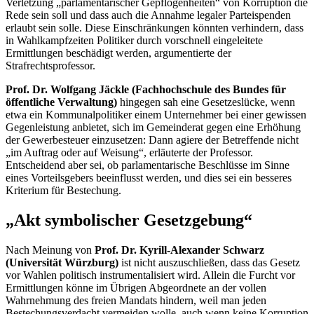
Verletzung „parlamentarischer Gepflogenheiten“ von Korruption die
Rede sein soll und dass auch die Annahme legaler Parteispenden
erlaubt sein solle. Diese Einschränkungen könnten verhindern, dass
in Wahlkampfzeiten Politiker durch vorschnell eingeleitete
Ermittlungen beschädigt werden, argumentierte der
Strafrechtsprofessor.
Prof. Dr. Wolfgang Jäckle (Fachhochschule des Bundes für
öffentliche Verwaltung)
hingegen sah eine Gesetzeslücke, wenn
etwa ein Kommunalpolitiker einem Unternehmer bei einer gewissen
Gegenleistung anbietet, sich im Gemeinderat gegen eine Erhöhung
der Gewerbesteuer einzusetzen: Dann agiere der Betreffende nicht
„im Auftrag oder auf Weisung“, erläuterte der Professor.
Entscheidend aber sei, ob parlamentarische Beschlüsse im Sinne
eines Vorteilsgebers beeinflusst werden, und dies sei ein besseres
Kriterium für Bestechung.
„Akt symbolischer Gesetzgebung“
Nach Meinung von
Prof. Dr. Kyrill-Alexander Schwarz
(Universität Würzburg)
ist nicht auszuschließen, dass das Gesetz
vor Wahlen politisch instrumentalisiert wird. Allein die Furcht vor
Ermittlungen könne im Übrigen Abgeordnete an der vollen
Wahrnehmung des freien Mandats hindern, weil man jeden
Bestechungsverdacht vermeiden wolle, auch wenn keine Korruption