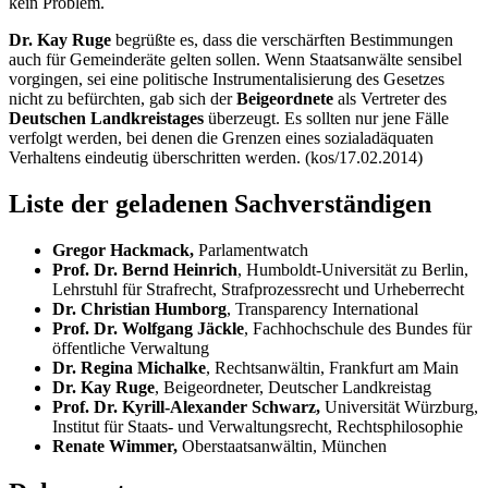
kein Problem.
Dr. Kay Ruge
begrüßte es, dass die verschärften Bestimmungen
auch für Gemeinderäte gelten sollen. Wenn Staatsanwälte sensibel
vorgingen, sei eine politische Instrumentalisierung des Gesetzes
nicht zu befürchten, gab sich der
Beigeordnete
als Vertreter des
Deutschen Landkreistages
überzeugt. Es sollten nur jene Fälle
verfolgt werden, bei denen die Grenzen eines sozialadäquaten
Verhaltens eindeutig überschritten werden. (kos/17.02.2014)
Liste der geladenen Sachverständigen
Gregor Hackmack,
Parlament
watch
Prof. Dr. Bernd Heinrich
, Humboldt-Universität zu Berlin,
Lehrstuhl für Strafrecht, Strafprozessrecht und Urheberrecht
Dr. Christian Humborg
,
Transparency International
Prof. Dr. Wolfgang Jäckle
, Fachhochschule des Bundes für
öffentliche Verwaltung
Dr. Regina Michalke
, Rechtsanwältin, Frankfurt am Main
Dr. Kay Ruge
, Beigeordneter, Deutscher Landkreistag
Prof. Dr. Kyrill-Alexander Schwarz,
Universität Würzburg,
Institut für Staats- und Verwaltungsrecht, Rechtsphilosophie
Renate Wimmer,
Oberstaatsanwältin, München