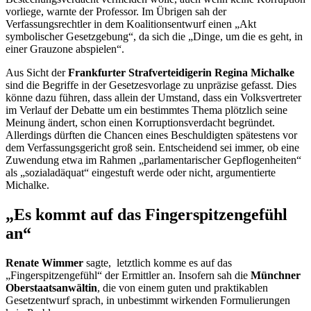
vorliege, warnte der Professor. Im Übrigen sah der
Verfassungsrechtler in dem Koalitionsentwurf einen „Akt
symbolischer Gesetzgebung“, da sich die „Dinge, um die es geht, in
einer Grauzone abspielen“.
Aus Sicht der
Frankfurter Strafverteidigerin Regina Michalke
sind die Begriffe in der Gesetzesvorlage zu unpräzise gefasst. Dies
könne dazu führen, dass allein der Umstand, dass ein Volksvertreter
im Verlauf der Debatte um ein bestimmtes Thema plötzlich seine
Meinung ändert, schon einen Korruptionsverdacht begründet.
Allerdings dürften die Chancen eines Beschuldigten spätestens vor
dem Verfassungsgericht groß sein. Entscheidend sei immer, ob eine
Zuwendung etwa im Rahmen „parlamentarischer Gepflogenheiten“
als „sozialadäquat“ eingestuft werde oder nicht, argumentierte
Michalke.
„Es kommt auf das Fingerspitzengefühl
an“
Renate Wimmer
sagte, letztlich komme es auf das
„Fingerspitzengefühl“ der Ermittler an. Insofern sah die
Münchner
Oberstaatsanwältin
, die von einem guten und praktikablen
Gesetzentwurf sprach, in unbestimmt wirkenden Formulierungen