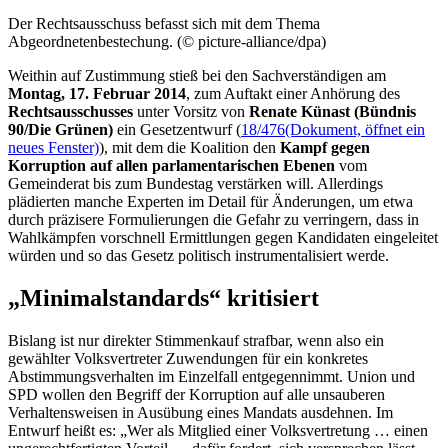
Der Rechtsausschuss befasst sich mit dem Thema
Abgeordnetenbestechung. (© picture-alliance/dpa)
Weithin auf Zustimmung stieß bei den Sachverständigen am
Montag, 17. Februar 2014
, zum Auftakt einer Anhörung des
Rechtsausschusses
unter Vorsitz von
Renate Künast (Bündnis
90/Die Grünen)
ein Gesetzentwurf (
18/476
(Dokument, öffnet ein
neues Fenster)
), mit dem die Koalition den
Kampf gegen
Korruption auf allen parlamentarischen Ebenen
vom
Gemeinderat bis zum Bundestag verstärken will. Allerdings
plädierten manche Experten im Detail für Änderungen, um etwa
durch präzisere Formulierungen die Gefahr zu verringern, dass in
Wahlkämpfen vorschnell Ermittlungen gegen Kandidaten eingeleitet
würden und so das Gesetz politisch instrumentalisiert werde.
„Minimalstandards“ kritisiert
Bislang ist nur direkter Stimmenkauf strafbar, wenn also ein
gewählter Volksvertreter Zuwendungen für ein konkretes
Abstimmungsverhalten im Einzelfall entgegennimmt. Union und
SPD wollen den Begriff der Korruption auf alle unsauberen
Verhaltensweisen in Ausübung eines Mandats ausdehnen. Im
Entwurf heißt es: „Wer als Mitglied einer Volksvertretung … einen