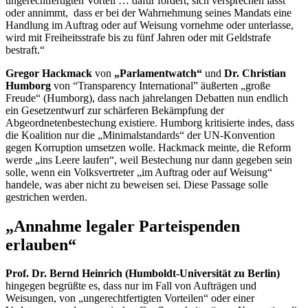
ungerechtfertigten Vorteil … dafür fordert, sich versprechen lässt
oder annimmt, dass er bei der Wahrnehmung seines Mandats eine
Handlung im Auftrag oder auf Weisung vornehme oder unterlasse,
wird mit Freiheitsstrafe bis zu fünf Jahren oder mit Geldstrafe
bestraft.“
Gregor Hackmack
von
„Parlament
watch
“
und
Dr. Christian
Humborg
von
“Transparency International”
äußerten „große
Freude“ (Humborg), dass nach jahrelangen Debatten nun endlich
ein Gesetzentwurf zur schärferen Bekämpfung der
Abgeordnetenbestechung existiere. Humborg kritisierte indes, dass
die Koalition nur die „Minimalstandards“ der UN-Konvention
gegen Korruption umsetzen wolle. Hackmack meinte, die Reform
werde „ins Leere laufen“, weil Bestechung nur dann gegeben sein
solle, wenn ein Volksvertreter „im Auftrag oder auf Weisung“
handele, was aber nicht zu beweisen sei. Diese Passage solle
gestrichen werden.
„Annahme legaler Parteispenden
erlauben“
Prof. Dr. Bernd Heinrich (Humboldt-Universität zu Berlin)
hingegen begrüßte es, dass nur im Fall von Aufträgen und
Weisungen, von „ungerechtfertigten Vorteilen“ oder einer