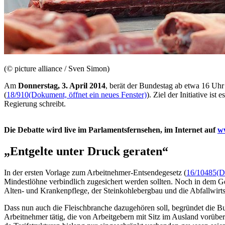
(© picture alliance / Sven Simon)
Am
Donnerstag, 3. April 2014
, berät der Bundestag ab etwa 16 Uhr
(
18/910
(Dokument, öffnet ein neues Fenster)
). Ziel der Initiative i
Regierung schreibt.
Die Debatte wird
live
im Parlamentsfernsehen, im Internet auf
w
„Entgelte unter Druck geraten“
In der ersten Vorlage zum Arbeitnehmer-Entsendegesetz (
16/10485
(D
Mindestlöhne verbindlich zugesichert werden sollten. Noch in dem G
Alten- und Krankenpflege, der Steinkohlebergbau und die Abfallwirts
Dass nun auch die Fleischbranche dazugehören soll, begründet die B
Arbeitnehmer tätig, die von Arbeitgebern mit Sitz im Ausland vorübe