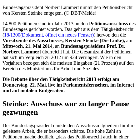
Bundestagspräsident Norbert Lammert nimmt den Petitionsbericht
von Kersten Steinke entgegen. (© DBT/Melde)
14.800 Petitionen sind im Jahr 2013 an den
Petitionsausschuss
des
Bundestages gerichtet worden. Das geht aus dem Tätigkeitsbericht
(
18/1300
(Dokument, öffnet ein neues Fenster)
) hervor, den die
Vorsitzende des
Ausschusses,
Kersten Steinke (Die Linke),
am
Mittwoch, 21. Mai 2014,
an
Bundestagspräsident Prof. Dr.
Norbert Lammert
überreicht hat. Die Gesamtzahl der Petitionen
hat sich im Vergleich zu 2012 um 924 verringert. Wie in den
Vorjahren bezogen sich die meisten Eingaben (21 Prozent) auf den
Bereich des Ministeriums für Arbeit und Soziales.
Die Debatte über den Tätigkeitsbericht 2013 erfolgt am
Donnerstag, 22. Mai,
live
im Parlamentsfernsehen, im Internet
und auf mobilen Endgeräten.
Steinke: Ausschuss war zu langer Pause
gezwungen
Der Bundestagspräsident dankte den Ausschussmitgliedern für ihre
geleistete Arbeit, die er besonders schätze. Die hohe Zahl an
Petitionen mache deutlich, „dass das Petitionsrecht auch in einer