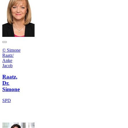
© Simone
Raatz/
Anke
Jacob
Raatz,
Dr.
Simone
SPD