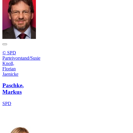
© SPD
Parteivorstand/Susie
Knoll,
Florian
Jaenicke
Paschke,
Markus
SPD