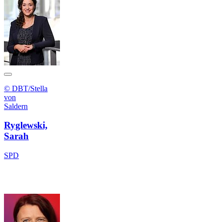
© DBT/Stella
von
Saldern
Ryglewski,
Sarah
SPD