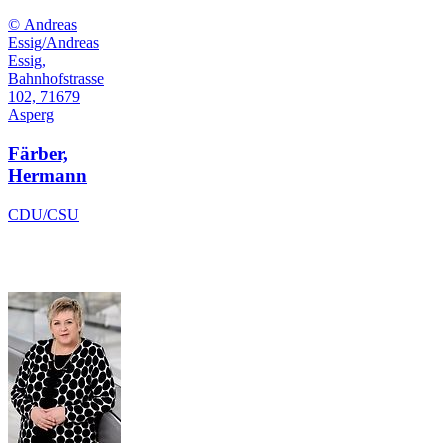
© Andreas
Essig/Andreas
Essig,
Bahnhofstrasse
102, 71679
Asperg
Färber,
Hermann
CDU/CSU