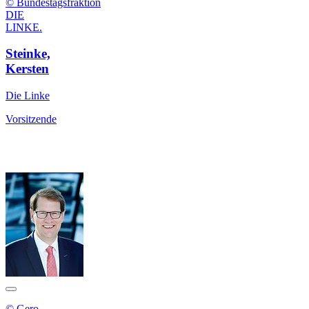
© Bundestagsfraktion
DIE
LINKE.
Steinke,
Kersten
Die Linke
Vorsitzende
© Gero