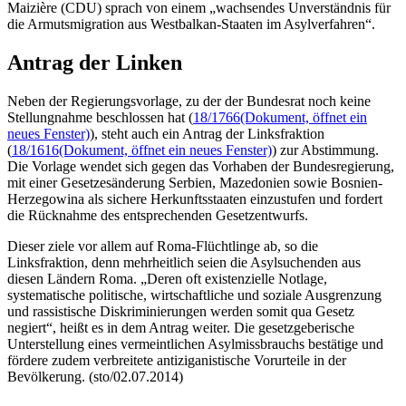
Maizière
(CDU) sprach von einem „wachsendes Unverständnis für
die Armutsmigration aus Westbalkan-Staaten im Asylverfahren“.
Antrag der Linken
Neben der Regierungsvorlage, zu der der Bundesrat noch keine
Stellungnahme beschlossen hat (
18/1766
(Dokument, öffnet ein
neues Fenster)
), steht auch ein Antrag der Linksfraktion
(
18/1616
(Dokument, öffnet ein neues Fenster)
) zur Abstimmung.
Die Vorlage wendet sich gegen das Vorhaben der Bundesregierung,
mit einer Gesetzesänderung Serbien, Mazedonien sowie Bosnien-
Herzegowina als sichere Herkunftsstaaten einzustufen und fordert
die Rücknahme des entsprechenden Gesetzentwurfs.
Dieser ziele vor allem auf Roma-Flüchtlinge ab, so die
Linksfraktion, denn mehrheitlich seien die Asylsuchenden aus
diesen Ländern Roma. „Deren oft existenzielle Notlage,
systematische politische, wirtschaftliche und soziale Ausgrenzung
und rassistische Diskriminierungen werden somit qua Gesetz
negiert“, heißt es in dem Antrag weiter. Die gesetzgeberische
Unterstellung eines vermeintlichen Asylmissbrauchs bestätige und
fördere zudem verbreitete antiziganistische Vorurteile in der
Bevölkerung. (sto/02.07.2014)