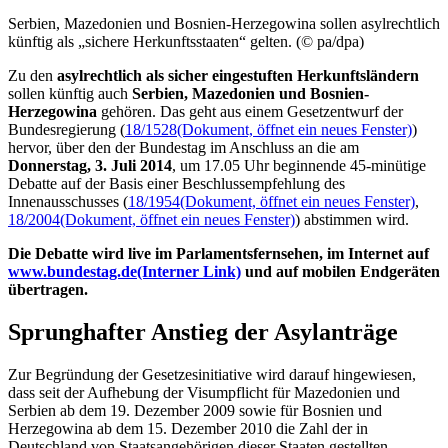
Serbien, Mazedonien und Bosnien-Herzegowina sollen asylrechtlich
künftig als „sichere Herkunftsstaaten“ gelten. (© pa/dpa)
Zu den
asylrechtlich als sicher eingestuften Herkunftsländern
sollen künftig auch
Serbien, Mazedonien und Bosnien-
Herzegowina
gehören. Das geht aus einem Gesetzentwurf der
Bundesregierung (
18/1528
(Dokument, öffnet ein neues Fenster)
)
hervor, über den der Bundestag im Anschluss an die am
Donnerstag, 3. Juli 2014
, um 17.05 Uhr beginnende 45-minütige
Debatte auf der Basis einer Beschlussempfehlung des
Innenausschusses (
18/1954
(Dokument, öffnet ein neues Fenster)
,
18/2004
(Dokument, öffnet ein neues Fenster)
) abstimmen wird.
Die Debatte wird
live
im Parlamentsfernsehen, im Internet auf
www.bundestag.de
(Interner Link)
und auf mobilen Endgeräten
übertragen.
Sprunghafter Anstieg der Asylanträge
Zur Begründung der Gesetzesinitiative wird darauf hingewiesen,
dass seit der Aufhebung der Visumpflicht für Mazedonien und
Serbien ab dem 19. Dezember 2009 sowie für Bosnien und
Herzegowina ab dem 15. Dezember 2010 die Zahl der in
Deutschland von Staatsangehörigen dieser Staaten gestellten