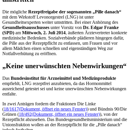
Die mögliche
Rezeptfreigabe der sogenannten
„Pille danach“
mit dem Wirkstoff Levonorgestrel (LNG) ist unter
Gesundheitsexperten weiter umstritten. Bei einer Anhörung des
Gesundheitsausschusses
unter Vorsitz von
Dr. Edgar Franke
(SPD)
am
Mittwoch, 2. Juli 2014
, äußerten Ärztevertreter konkrete
medizinische Bedenken. Sozialverbände plädieren hingegen dafür,
die Pille aus der Rezeptpflicht zu entlassen, um Frauen und vor
allem Mädchen einen schnellen und eigenständigen Weg zur
Notfallverhütung zu eröffnen.
„Keine unerwünschten Nebenwirkungen“
Das
Bundesinstitut für Arzneimittel und Medizinprodukte
empfiehlt, LNG rezeptfrei anzubieten, da das Hormonmittel
ausreichend getestet sei und keine unerwünschten Nebenwirkungen
entfalte.
In zwei Anträgen fordern die Fraktionen Die Linke
(
18/1617
(Dokument, öffnet ein neues Fenster)
) und Bündnis 90/Die
Grünen (
18/492
(Dokument, öffnet ein neues Fenster)
), von der
Rezeptflicht abzusehen. Das Bundesgesundheitsministerium und die
Unionsfraktion wollen an der Rezeptpflicht für die „Pille danach“
jedoch festhalten.