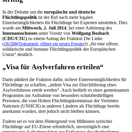
In der Debatte um die
europäische und deutsche
Flüchtlingspolitik
ist der Ruf nach mehr legalen
Einreisemöglichkeiten für Flüchtlinge bei Experten umstritten. Dies
wurde am
Mittwoch, 2. Juli 2014
, bei einer Anhörung des
Innenausschusses
unter Vorsitz von
Wolfgang Bosbach
(CDU/CSU)
zu einem Antrag der Fraktion Die Linke
(
18/288
(Dokument, öffnet ein neues Fenster)
) „für eine offene,
solidarische und humane Flüchtlingspolitik der Europäischen
Union“ deutlich.
„Visa für Asylverfahren erteilen“
Darin plädiert die Fraktion dafür, sichere Einreisemöglichkeiten für
Flüchtlinge zu schaffen, „indem Visa zur Durchführung eines
Asylverfahrens erteilt werden“. Auch bedürfe es eines gemeinsamen
Programms zur Aufnahme von besonders schutzbedürftigen
Personen, die vom Hohen Flüchtlingskommissar der Vereinten
Nationen (UNHCR) in anderen Ländern als Flüchtlinge bereits
anerkannt wurden, dort jedoch nicht bleiben können.
Zudem sei es vor dem Hintergrund von Millionen syrischer
Flüchtlinge auf EU-Ebene erforderlich, unverzüglich eine
gemeinsame Aufnahmeaktion zur Entlastung der überforderten