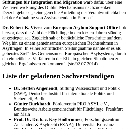
Stiftungen für Integration und Migration
warb dafür, über eine
Weiterentwicklung des
Dublin
-Mechanismus nachzudenken.
Derzeit gebe es „keine gerechte Aufteilung der Verantwortlichkeiten
bei der Aufnahme von Asylsuchenden in Europa“.
Dr.
Robert K. Visser
vom
European Asylum Support Office
hob
hervor, dass die Zahl der Flüchtlinge in den letzten Jahren ständig
angestiegen sei. Zugleich sah er beträchtliche Fortschritte auf dem
Weg hin zu einem gemeinsamen europäischen Rechtsrahmen in
Asylfragen. In seiner schriftlichen Stellungnahme nannte er es als
„oberstes Ziel“ des Gemeinsamen Europäischen Asylsystems, durch
ein einheitliches Verfahren in der EU „in gleichen Situationen zu
gleichen Ergebnissen zu kommen“. (sto/02.07.2014)
Liste der geladenen Sachverständigen
Dr. Steffen Angenendt
, Stiftung Wissenschaft und Politik
(SWP), Deutsches Institut für internationale Politik und
Sicherheit, Berlin
Günter Burkhardt
, Förderverein PRO ASYL e.V.,
Bundesweite Arbeitsgemeinschaft für Flüchtlinge, Frankfurt
am Main
Prof. Dr. Dr. h. c. Kay Hailbronner
, Forschungszentrum
Ausländer- & Asylrecht (FZAA), Universität Konstanz