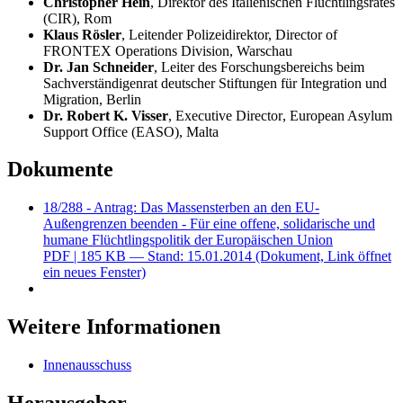
Christopher Hein
, Direktor des Italienischen Flüchtlingsrates
(CIR), Rom
Klaus Rösler
, Leitender Polizeidirektor,
Director of
FRONTEX Operations Division
, Warschau
Dr. Jan Schneider
, Leiter des Forschungsbereichs beim
Sachverständigenrat deutscher Stiftungen für Integration und
Migration, Berlin
Dr.
Robert K. Visser
, Executive Director
,
European Asylum
Support Office
(EASO), Malta
Dokumente
18/288 - Antrag: Das Massensterben an den EU-
Außengrenzen beenden - Für eine offene, solidarische und
humane Flüchtlingspolitik der Europäischen Union
PDF
| 185 KB — Stand: 15.01.2014
(Dokument, Link öffnet
ein neues Fenster)
Weitere Informationen
Innenausschuss