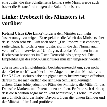
eine Justiz, die ihre Schattenseite kenne, sagte Maas, werde auch
besser die Herausforderungen der Zukunft meistern.
Linke: Probezeit des Ministers ist
vorüber
Roland Claus (Die Linke)
forderte den Minister auf, mehr
Justizcourage zu zeigen. Er respektiere die Arbeit des Ministers aber
da sei noch sehr viel Luft nach oben. „Die Probezeit ist vorüber“,
sagte Claus. Er forderte eine „Justizreform, die den Namen auch
verdient“, und verwies auf Umfragen, dass das Vertrauen in den
Rechtsstaat besonders im Osten Deutschlands gering sei. Die
Empfehlungen des NSU-Ausschusses müssten umgesetzt werden.
„Sie setzen die Empfehlungen buchstabengerecht um, aber nicht
dem Geiste nach“, warf der Linke-Abgeordnete dem Minister vor.
Der NSU-Ausschuss habe ein gigantisches Justizversagen offenbart,
daraus müsse man endlich die richtigen Schlussfolgerungen
ziehen. Claus lobte jedoch die Pläne des Ministers, die Mittel für das
Deutsche Marken- und Patentamt zu erhöhen. Er freue sich darüber,
dass die Koalition sogar mehr Geld bereitstelle, als seine Fraktion
ursprünglich gefordert habe. Davon würden die jungen Erfinder und
der Mittelstand im Land profitieren.