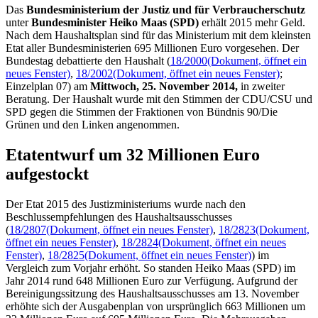
Das
Bundesministerium der Justiz und für Verbraucherschutz
unter
Bundesminister Heiko Maas (SPD)
erhält 2015 mehr Geld.
Nach dem Haushaltsplan sind für das Ministerium mit dem kleinsten
Etat
aller Bundesministerien 695 Millionen Euro vorgesehen. Der
Bundestag debattierte den Haushalt (
18/2000
(Dokument, öffnet ein
neues Fenster)
,
18/2002
(Dokument, öffnet ein neues Fenster)
;
Einzelplan 07) am
Mittwoch, 25. November 2014,
in zweiter
Beratung. Der Haushalt wurde mit den Stimmen der CDU/CSU und
SPD gegen die Stimmen der Fraktionen von Bündnis 90/Die
Grünen und den Linken angenommen.
Etatentwurf um 32 Millionen Euro
aufgestockt
Der
Etat
2015 des Justizministeriums wurde nach den
Beschlussempfehlungen des Haushaltsausschusses
(
18/2807
(Dokument, öffnet ein neues Fenster)
,
18/2823
(Dokument,
öffnet ein neues Fenster)
,
18/2824
(Dokument, öffnet ein neues
Fenster)
,
18/2825
(Dokument, öffnet ein neues Fenster)
) im
Vergleich zum Vorjahr erhöht. So standen Heiko Maas (SPD) im
Jahr 2014 rund 648 Millionen Euro zur Verfügung. Aufgrund der
Bereinigungssitzung des Haushaltsausschusses am 13. November
erhöhte sich der Ausgabenplan von ursprünglich 663 Millionen um