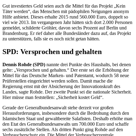
Gut investiertes Geld seien auch die Mittel für das Projekt „Kein
Täter werden“, das Menschen mit pädophilen Neigungen anonym
Hilfe anbietet. Dieses erhalte 2015 rund 560.000 Euro, doppelt so
viel wie 2013. Im vergangenen Jahr hätten sich dort 2.000 Personen
gemeldet, schilderte Gröhler, davon sechs Prozent auf Berlin und
Brandenburg. Er rief daher alle Bundesländer dazu auf, das Projekt
zu unterstützen, falls sie es noch nicht getan hätten.
SPD: Versprochen und gehalten
Dennis Rohde (SPD)
nannte drei Punkte des Haushalts, bei denen
gelte: „Versprochen und gehalten.“ Der erste sei die Erhöhung der
Mittel für das Deutsche Marken- und Patentamt, wodurch 58 neue
Prüferstellen eingerichtet werden sollen. Damit mache die
Regierung ernst mit der Absicherung der Innovationskraft des
Landes, sagte Rohde. Der zweite Punkt sei die nationale Sicherheit.
Hier müsse man feststellen: „Sicherheit kostet Geld“.
Gerade der Generalbundesanwalt stehe derzeit vor großen
Herausforderungen, insbesondere durch die Bedrohung durch den
Islamischen Staat und gewaltbereite Salafisten. Deshalb erhöhe man
den
Etat
des Generalbundesanwalts um 700.000 Euro und schaffe
sechs zusätzliche Stellen. Als dritten Punkt ging Rohde auf den
Verbraucherschutz ein. Die Mittel der Verbraucherzentrale