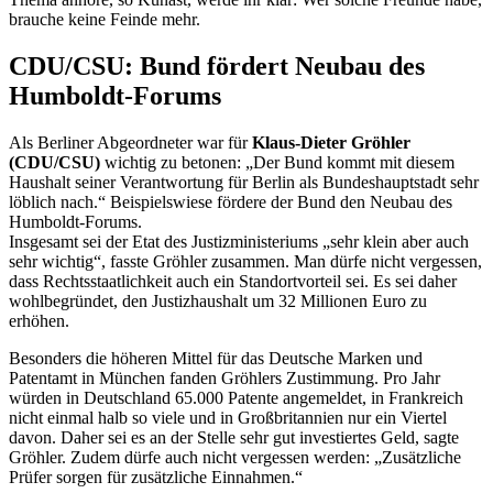
brauche keine Feinde mehr.
CDU/CSU: Bund fördert Neubau des
Humboldt-Forums
Als Berliner Abgeordneter war für
Klaus-Dieter Gröhler
(CDU/CSU)
wichtig zu betonen: „Der Bund kommt mit diesem
Haushalt seiner Verantwortung für Berlin als Bundeshauptstadt sehr
löblich nach.“ Beispielswiese fördere der Bund den Neubau des
Humboldt-Forums.
Insgesamt sei der
Etat
des Justizministeriums „sehr klein aber auch
sehr wichtig“, fasste Gröhler zusammen. Man dürfe nicht vergessen,
dass Rechtsstaatlichkeit auch ein Standortvorteil sei. Es sei daher
wohlbegründet, den Justizhaushalt um 32 Millionen Euro zu
erhöhen.
Besonders die höheren Mittel für das Deutsche Marken und
Patentamt in München fanden Gröhlers Zustimmung. Pro Jahr
würden in Deutschland 65.000 Patente angemeldet, in Frankreich
nicht einmal halb so viele und in Großbritannien nur ein Viertel
davon. Daher sei es an der Stelle sehr gut investiertes Geld, sagte
Gröhler. Zudem dürfe auch nicht vergessen werden: „Zusätzliche
Prüfer sorgen für zusätzliche Einnahmen.“