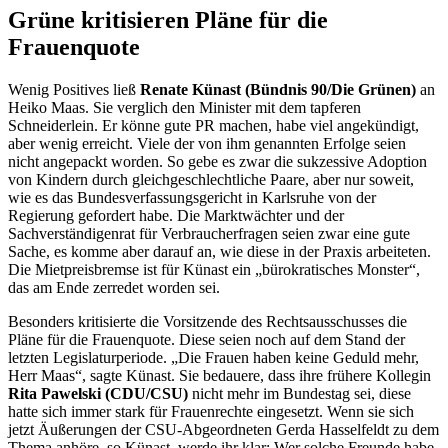
Grüne kritisieren Pläne für die
Frauenquote
Wenig Positives ließ
Renate Künast (Bündnis 90/Die Grünen)
an
Heiko Maas. Sie verglich den Minister mit dem tapferen
Schneiderlein. Er könne gute PR machen, habe viel angekündigt,
aber wenig erreicht. Viele der von ihm genannten Erfolge seien
nicht angepackt worden. So gebe es zwar die sukzessive Adoption
von Kindern durch gleichgeschlechtliche Paare, aber nur soweit,
wie es das Bundesverfassungsgericht in Karlsruhe von der
Regierung gefordert habe. Die Marktwächter und der
Sachverständigenrat für Verbraucherfragen seien zwar eine gute
Sache, es komme aber darauf an, wie diese in der Praxis arbeiteten.
Die Mietpreisbremse ist für Künast ein „bürokratisches Monster“,
das am Ende zerredet worden sei.
Besonders kritisierte die Vorsitzende des Rechtsausschusses die
Pläne für die Frauenquote. Diese seien noch auf dem Stand der
letzten Legislaturperiode. „Die Frauen haben keine Geduld mehr,
Herr Maas“, sagte Künast. Sie bedauere, dass ihre frühere Kollegin
Rita Pawelski (CDU/CSU)
nicht mehr im Bundestag sei, diese
hatte sich immer stark für Frauenrechte eingesetzt. Wenn sie sich
jetzt Äußerungen der CSU-Abgeordneten Gerda Hasselfeldt zu dem
Thema anhöre, so Künast, werde ihr klar: Wer solche Freunde habe,