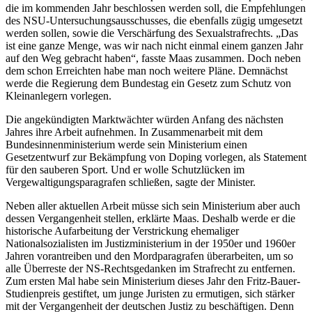
die im kommenden Jahr beschlossen werden soll, die Empfehlungen
des NSU-Untersuchungsausschusses, die ebenfalls zügig umgesetzt
werden sollen, sowie die Verschärfung des Sexualstrafrechts. „Das
ist eine ganze Menge, was wir nach nicht einmal einem ganzen Jahr
auf den Weg gebracht haben“, fasste Maas zusammen. Doch neben
dem schon Erreichten habe man noch weitere Pläne. Demnächst
werde die Regierung dem Bundestag ein Gesetz zum Schutz von
Kleinanlegern vorlegen.
Die angekündigten Marktwächter würden Anfang des nächsten
Jahres ihre Arbeit aufnehmen. In Zusammenarbeit mit dem
Bundesinnenministerium werde sein Ministerium einen
Gesetzentwurf zur Bekämpfung von Doping vorlegen, als Statement
für den sauberen Sport. Und er wolle Schutzlücken im
Vergewaltigungsparagrafen schließen, sagte der Minister.
Neben aller aktuellen Arbeit müsse sich sein Ministerium aber auch
dessen Vergangenheit stellen, erklärte Maas. Deshalb werde er die
historische Aufarbeitung der Verstrickung ehemaliger
Nationalsozialisten im Justizministerium in der 1950er und 1960er
Jahren vorantreiben und den Mordparagrafen überarbeiten, um so
alle Überreste der NS-Rechtsgedanken im Strafrecht zu entfernen.
Zum ersten Mal habe sein Ministerium dieses Jahr den Fritz-Bauer-
Studienpreis gestiftet, um junge Juristen zu ermutigen, sich stärker
mit der Vergangenheit der deutschen Justiz zu beschäftigen. Denn