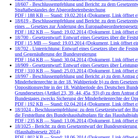
18/607 - Beschlussempfehlung und Bericht: zu dem Gesetzentw
Straftatbestandes der Abgeordnetenbestechung
PDF
| 188 KB — Stand: 19.02.2014
(Dokument, Link öffnet e
18/619 - Beschlussempfehlung und Bericht: zu dem Gesetzent
eines ... Gesetzes zur Änderung des Europaabgeordnetengesetz
PDF
| 182 KB — Stand: 19.02.2014
(Dokument, Link öffnet e
18/700 - Gesetzentwurf: Entwurf eines Gesetzes über die Fests
PDF
| 15 MB — Stand: 19.03.2014
(Dokument, Link öffnet ei
18/702 - Unterrichtung: Entwurf eines Gesetzes über die Fests
und Gegenäußerung der Bundesregierung
PDF
| 164 KB — Stand: 30.04.2014
(Dokument, Link öffnet e
18/909 - Gesetzentwurf: Entwurf eines Gesetzes über Leistung
PDF
| 310 KB — Stand: 25.03.2014
(Dokument, Link öffnet e
18/997 - Beschlussempfehlung und Bericht: a) zu dem Antra
Minderheitenrechte in der 18. Wahlperiode b) zu dem Geset
Oppositionsrechte in der 18. Wahlperiode des Deutschen Bund
Grundgesetzes (Artikel 23, 39, 44, 45a, 93) d) zu dem An
Bundestages zwecks Sicherung der Minderheitenrechte der Op
PDF
| 192 KB — Stand: 02.04.2014
(Dokument, Link öffnet e
18/1024 - Beschlussempfehlung: zu dem Gesetzentwurf der Bun
die Feststellung des Bundeshaushaltsplans für das Haushaltsja
PDF
| 235 KB — Stand: 13.06.2014
(Dokument, Link öffnet e
18/1025 - Bericht: zu dem Gesetzentwurf der Bundesregierung 
(Haushaltsgesetz 2014)
PDF
| 802 KB — Stand: 18.06.2014
(Dokument, Link öffnet e