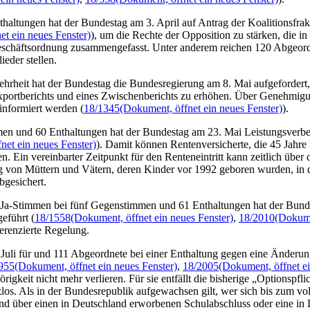
thaltungen hat der Bundestag am 3. April auf Antrag der Koalitionsfr
et ein neues Fenster)
), um die Rechte der Opposition zu stärken, die i
Geschäftsordnung zusammengefasst. Unter anderem reichen 120 Abgeord
eder stellen.
mehrheit hat der Bundestag die Bundesregierung am 8. Mai aufgeforder
exportberichts und eines Zwischenberichts zu erhöhen. Über Genehmigu
informiert werden (
18/1345
(Dokument, öffnet ein neues Fenster)
).
en und 60 Enthaltungen hat der Bundestag am 23. Mai Leistungsverbes
net ein neues Fenster)
). Damit können Rentenversicherte, die 45 Jahre
en. Ein vereinbarter Zeitpunkt für den Renteneintritt kann zeitlich üb
g von Müttern und Vätern, deren Kinder vor 1992 geboren wurden, in de
gesichert.
 Ja-Stimmen bei fünf Gegenstimmen und 61 Enthaltungen hat der Bunde
eführt (
18/1558
(Dokument, öffnet ein neues Fenster)
,
18/2010
(Dokume
ferenzierte Regelung.
uli für und 111 Abgeordnete bei einer Enthaltung gegen eine Änderung 
955
(Dokument, öffnet ein neues Fenster)
,
18/2005
(Dokument, öffnet ei
igkeit nicht mehr verlieren. Für sie entfällt die bisherige „Optionspfl
tzlos. Als in der Bundesrepublik aufgewachsen gilt, wer sich bis zum v
 und über einen in Deutschland erworbenen Schulabschluss oder eine in