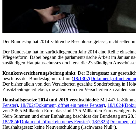
Der Bundestag hat 2014 zahlreiche Beschlüsse gefasst, nicht selten
Der Bundestag hat im zurückliegenden Jahr 2014 eine Reihe einschne
Pflegereform. Dabei begann die parlamentarische Arbeit im Januar
zuständigen Hauptausschusses doch erst die 23 ständigen Ausschüsse 
Krankenversicherungsbeitrag sinkt
: Der Beitragssatz zur gesetzl
beschloss der Bundestag am 5. Juni (
18/1307
(Dokument, öffnet ein n
Der bisher allein von den Versicherten gezahlte Sonderbeitrag in H
Zusatzbeiträge erheben, die allein von den Versicherten zu zahlen sind
Haushaltsgesetze 2014 und 2015 verabschiedet
: Mit 447 Ja-Stimme
Fenster)
,
18/702
(Dokument, öffnet ein neues Fenster)
,
18/1024
(Dokum
von 296,5 Milliarden Euro, das sind 13,5 Milliarden Euro weniger al
Nein-Stimmen und einer Enthaltung beschloss der Bundestag am 28.
18/2824
(Dokument, öffnet ein neues Fenster)
,
18/2825
(Dokument, öff
Haushaltsgesetz keine Neuverschuldung („schwarze Null“).