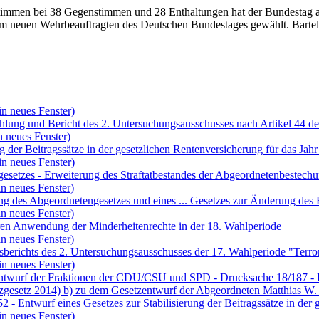
Stimmen bei 38 Gegenstimmen und 28 Enthaltungen hat der Bundesta
um neuen Wehrbeauftragten des Deutschen Bundestages gewählt. Bartels
in neues Fenster)
lung und Bericht des 2. Untersuchungsausschusses nach Artikel 44 d
n neues Fenster)
 der Beitragssätze in der gesetzlichen Rentenversicherung für das Jahr
in neues Fenster)
sgesetzes - Erweiterung des Straftatbestandes der Abgeordnetenbestech
n neues Fenster)
ung des Abgeordnetengesetzes und eines ... Gesetzes zur Änderung de
n neues Fenster)
ren Anwendung der Minderheitenrechte in der 18. Wahlperiode
n neues Fenster)
berichts des 2. Untersuchungsausschusses der 17. Wahlperiode "Terror
in neues Fenster)
ntwurf der Fraktionen der CDU/CSU und SPD - Drucksache 18/187 - Ent
satzgesetz 2014) b) zu dem Gesetzentwurf der Abgeordneten Matthias W
 Entwurf eines Gesetzes zur Stabilisierung der Beitragssätze in der 
in neues Fenster)