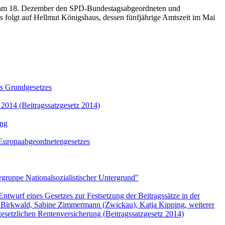
g am 18. Dezember den SPD-Bundestagsabgeordneten und
 folgt auf Hellmut Königshaus, dessen fünfjährige Amtszeit im Mai
es Grundgesetzes
 2014 (Beitragssatzgesetz 2014)
ung
s Europaabgeordnetengesetzes
gruppe Nationalsozialistischer Untergrund"
wurf eines Gesetzes zur Festsetzung der Beitragssätze in der
. Birkwald, Sabine Zimmermann (Zwickau), Katja Kipping, weiterer
gesetzlichen Rentenversicherung (Beitragssatzgesetz 2014)