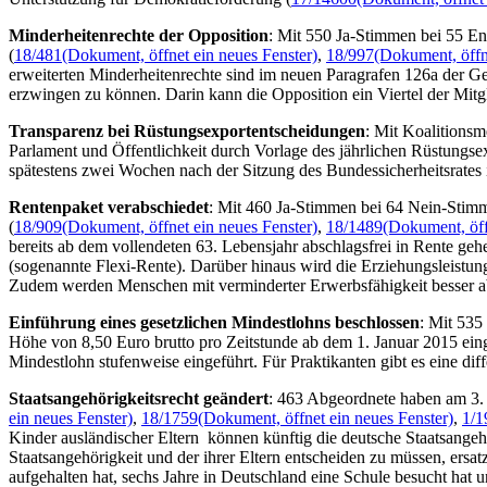
Minderheitenrechte der Opposition
: Mit 550 Ja-Stimmen bei 55 En
(
18/481
(Dokument, öffnet ein neues Fenster)
,
18/997
(Dokument, öffn
erweiterten Minderheitenrechte sind im neuen Paragrafen 126a der 
erzwingen zu können. Darin kann die Opposition ein Viertel der Mitgli
Transparenz bei Rüstungsexportentscheidungen
: Mit Koalitions
Parlament und Öffentlichkeit durch Vorlage des jährlichen Rüstungs
spätestens zwei Wochen nach der Sitzung des Bundessicherheitsrates 
Rentenpaket verabschiedet
: Mit 460 Ja-Stimmen bei 64 Nein-Stimm
(
18/909
(Dokument, öffnet ein neues Fenster)
,
18/1489
(Dokument, öff
bereits ab dem vollendeten 63. Lebensjahr abschlagsfrei in Rente geh
(sogenannte Flexi-Rente). Darüber hinaus wird die Erziehungsleistun
Zudem werden Menschen mit verminderter Erwerbsfähigkeit besser ab
Einführung eines gesetzlichen Mindestlohns beschlossen
: Mit 535
Höhe von 8,50 Euro brutto pro Zeitstunde ab dem 1. Januar 2015 eing
Mindestlohn stufenweise eingeführt. Für Praktikanten gibt es eine dif
Staatsangehörigkeitsrecht geändert
: 463 Abgeordnete haben am 3. J
ein neues Fenster)
,
18/1759
(Dokument, öffnet ein neues Fenster)
,
1/1
Kinder ausländischer Eltern können künftig die deutsche Staatsangehör
Staatsangehörigkeit und der ihrer Eltern entscheiden zu müssen, ersa
aufgehalten hat, sechs Jahre in Deutschland eine Schule besucht hat