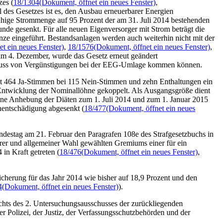
zes (
18/1304
(Dokument, öffnet ein neues Fenster)
,
el des Gesetzes ist es, den Ausbau erneuerbarer Energien
fähige Strommenge auf 95 Prozent der am 31. Juli 2014 bestehenden
nde gesenkt. Für alle neuen Eigenversorger mit Strom beträgt die
nze eingeführt. Bestandsanlagen werden auch weiterhin nicht mit der
t ein neues Fenster)
,
18/1576
(Dokument, öffnet ein neues Fenster)
,
am 4. Dezember, wurde das Gesetz erneut geändert
enuss von Vergünstigungen bei der EEG-Umlage kommen können.
 mit 464 Ja-Stimmen bei 115 Nein-Stimmen und zehn Enthaltungen ein
 Entwicklung der Nominallöhne gekoppelt. Als Ausgangsgröße dient
ine Anhebung der Diäten zum 1. Juli 2014 und zum 1. Januar 2015
nentschädigung abgesenkt (
18/477
(Dokument, öffnet ein neues
ndestag am 21. Februar den Paragrafen 108e des Strafgesetzbuchs in
arer und allgemeiner Wahl gewählten Gremiums einer für ein
in Kraft getreten (
18/476
(Dokument, öffnet ein neues Fenster)
,
icherung für das Jahr 2014 wie bisher auf 18,9 Prozent und den
4
(Dokument, öffnet ein neues Fenster)
).
chts des 2. Untersuchungsausschusses der zurückliegenden
 Polizei, der Justiz, der Verfassungsschutzbehörden und der