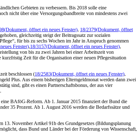
ändlichen Gebieten zu verbessern. Bis 2018 solle eine
noch nicht über eine Versorgungsbandbreite von mindestens zwei
98
(Dokument, öffnet ein neues Fenster)
,
18/2379
(Dokument, öffnet
ehoben, gleichzeitig steigt der Beitragssatz zur sozialen
er Pflege“, für bis zu sechs Wochen im Jahr in Anspruch genommen
 neues Fenster)
,
18/3157
(Dokument, öffnet ein neues Fenster)
,
eistellung von bis zu zwei Jahren bei einer Arbeitszeit von
rzfristig Zeit für die Organisation einer neuen Pflegesituation
zeit beschlossen (
18/2583
(Dokument, öffnet ein neues Fenster)
,
erngeld Plus. Aus einem bisherigen Elterngeldmonat werden dann zwei
ig sind, gibt es einen Partnerschaftsbonus, der aus vier
.
eine BAföG-Reform. Ab 1. Januar 2015 finanziert der Bund die
änder 35 Prozent. Ab 1. August 2016 werden die Bedarfssätze und
am 13. November Artikel 91b des Grundgesetzes (Bildungsplanung
rmöglicht, dass Bund und Länder bei der Förderung von Wissenschaft,