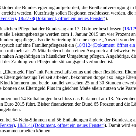
Oktober die Bundesregierung aufgefordert, die Breitbandversorgung in l
rreicht werden. Kurzfristig sollen Regionen erschlossen werden, die 
Fenster)
,
18/2778
(Dokument, öffnet ein neues Fenster)
).
äuslichen Pflege hat der Bundestag am 17. Oktober beschlossen (
18/17
ast alle Leistungsbeträge werden zum 1. Januar 2015 um vier Prozent ang
hinderungspflege, also die Vertretung für eine eigene „Auszeit von d
ruch auf eine Familienpflegezeit ein (
18/3124
(Dokument, öffnet ein
eben mit mehr als 25 Mitarbeitern haben einen Anspruch auf teilweise Fr
 nahen Angehörigen in häuslicher Umgebung pflegen. Angehörige, die ku
t der Zahlung von Pflegeunterstützungsgeld verbunden ist.
„Elterngeld Plus“ mit Partnerschaftsbonus und einer flexibleren Eltern
des Elterngeldbezugs Teilzeit arbeiten, bekommen doppelt so lange Elt
Kind kümmern und beide parallel zwischen 25 und 30 Stunden erwerbstät
de können das Elterngeld Plus im gleichen Maße allein nutzen wie Paare
immen und 54 Enthaltungen beschloss das Parlament am 13. November 
 Euro 2015 führt. Bisher finanzierten der Bund 65 Prozent und die L
angehoben.
men bei 54 Nein-Stimmen und 56 Enthaltungen änderte der Bundestag 
Fenster)
,
18/3141
(Dokument, öffnet ein neues Fenster)
). Damit wird e
d zusammenarbeiten können.