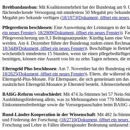
Breitbandausbau
: Mit Koalitionsmehrheit hat der Bundestag am 9. 
flächendeckende Versorgung mit mindestens 50 Megabit pro Sekunde e
Megabit pro Sekunde verfügen (
18/1973
(Dokument, öffnet ein neues 
Pflegereform beschlossen
: Eine Ausweitung der Leistungen in der h
ein neues Fenster)
,
18/2909
(Dokument, öffnet ein neues Fenster)
). F
Pflegeversicherung um 0,3 Beitragssatzpunkte. Künftig kann eine Ver
werden. Am 4. Dezember führte der Bundestag zudem einen Rechtsansp
18/3449
(Dokument, öffnet ein neues Fenster)
). Beschäftigte in Betri
wöchentlich mindestens 15 Stunden, wenn sie einen pflegebedürftigen
benötigen, können eine Auszeit von bis zu zehn Tagen nehmen, die mi
Elterngeld Plus beschlossen
: Am 7. November hat der Bundestag ein 
18/2625
(Dokument, öffnet ein neues Fenster)
). Eltern, die während 
Elterngeld-Plus-Monate. Für Elternpaare, die sich gemeinsam um das 
zusätzlichen Elterngeld-Monaten je Elternteil besteht. Alleinerziehen
BAföG-Reform verabschiedet
: Mit 474 Ja-Stimmen bei 57 Nein-St
Ausbildungsförderung allein, was zu Mehrausgaben von 770 Millionen
Einkommensfreibeträge sowie die Vorsorgepauschalen beim BAföG 
Bund-Länder-Kooperation in der Wissenschaft
: Mit 482 Ja-Stim
und Förderung der Forschung; (
18/2710
(Dokument, öffnet ein neues 
Forschung und Lehre in Fällen überregionaler Bedeutung umfassen