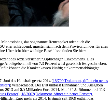
n Mindestlohns, das sogenannte Rentenpaket oder auch die
 eher schleppend, mussten sich nach dem Provisorium des für alles
ne Übersicht über wichtige Beschlüsse finden Sie hier:
Prozent des sozialversicherungspflichtigen Einkommens. Dies
tige Arbeitgeberanteil von 7,3 Prozent wird gesetzlich festgeschrieben.
ge. Dafür können die Krankenkassen künftig einkommensabhängige
. Juni das Haushaltsgesetz 2014 (
18/700
(Dokument, öffnet ein neues
enster)
) verabschiedet. Der
Etat
umfasst Einnahmen und Ausgaben
Euro 2013 auf 6,5 Milliarden Euro 2014. Mit 474 Ja-Stimmen bei 113
eues Fenster)
,
18/2002
(Dokument, öffnet ein neues Fenster)
,
illiarden Euro mehr als 2014. Erstmals seit 1969 enthält das