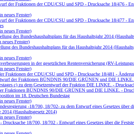
urf der Fraktionen der CDU/CSU und SPD - Drucksache 18/476 - Entwur
in neues Fenster)
wurf der Fraktionen der CDU/CSU und SPD - Drucksache 18/477 - Entw
es
in neues Fenster)
tellung des Bundeshaushaltsplans für das Haushaltsjahr 2014 (Haushalt
n neues Fenster)
tellung des Bundeshaushaltsplans für das Haushaltsjahr 2014 (Haushal
in neues Fenster)
sverbesserungen in der gesetzlichen Rentenversicherung (RV-Leistungs
in neues Fenster)
g der Fraktionen der CDU/CSU und SPD - Drucksache 18/481 - Änderu
zentwurf der Fraktionen BÜNDNIS 90/DIE GRÜNEN und DIE LINKE. - D
estages c) zu dem Gesetzentwurf der Fraktion DIE LINKE. - Drucksach
trag der Fraktionen BÜNDNIS 90/DIE GRÜNEN und DIE LINKE. - Druck
position im 18. Deutschen Bundestag
in neues Fenster)
desregierung -18/700, 18/702- zu dem Entwurf eines Gesetzes über die
hr 2014 (Haushaltsgesetz 2014)
in neues Fenster)
- Drucksache 18/700, 18/702 - Entwurf eines Gesetzes über die Festste
in neues Fenster)