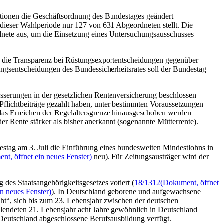
aktionen die Geschäftsordnung des Bundestages geändert
n dieser Wahlperiode nur 127 von 631 Abgeordneten stellt. Die
nete aus, um die Einsetzung eines Untersuchungsausschusses
t, die Transparenz bei Rüstungsexportentscheidungen gegenüber
ngsentscheidungen des Bundessicherheitsrates soll der Bundestag
serungen in der gesetzlichen Rentenversicherung beschlossen
 Pflichtbeiträge gezahlt haben, unter bestimmten Voraussetzungen
er das Erreichen der Regelaltersgrenze hinausgeschoben werden
r Rente stärker als bisher anerkannt (sogenannte Mütterrente).
stag am 3. Juli die Einführung eines bundesweiten Mindestlohns in
nt, öffnet ein neues Fenster)
neu). Für Zeitungsausträger wird der
des Staatsangehörigkeitsgesetzes votiert (
18/1312
(Dokument, öffnet
n neues Fenster)
). In Deutschland geborene und aufgewachsene
icht“, sich bis zum 23. Lebensjahr zwischen der deutschen
ollendeten 21. Lebensjahr acht Jahre gewöhnlich in Deutschland
 Deutschland abgeschlossene Berufsausbildung verfügt.