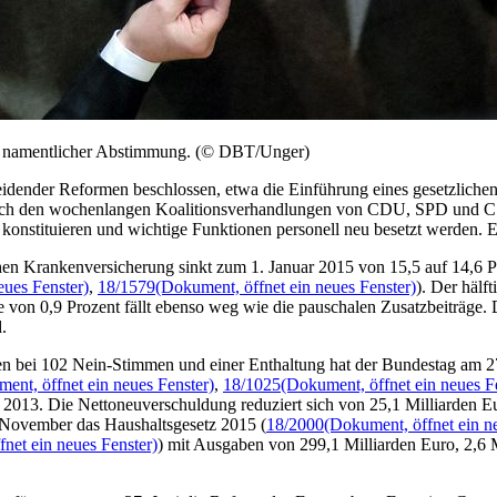
 in namentlicher Abstimmung. (© DBT/Unger)
idender Reformen beschlossen, etwa die Einführung eines gesetzliche
 nach den wochenlangen Koalitionsverhandlungen von CDU, SPD und CSU
konstituieren und wichtige Funktionen personell neu besetzt werden. Ei
ichen Krankenversicherung sinkt zum 1. Januar 2015 von 15,5 auf 14,6 
eues Fenster)
,
18/1579
(Dokument, öffnet ein neues Fenster)
). Der hälf
öhe von 0,9 Prozent fällt ebenso weg wie die pauschalen Zusatzbeiträ
.
n bei 102 Nein-Stimmen und einer Enthaltung hat der Bundestag am 27
ent, öffnet ein neues Fenster)
,
18/1025
(Dokument, öffnet ein neues F
s 2013. Die Nettoneuverschuldung reduziert sich von 25,1 Milliarden 
 November das Haushaltsgesetz 2015 (
18/2000
(Dokument, öffnet ein n
net ein neues Fenster)
) mit Ausgaben von 299,1 Milliarden Euro, 2,6 M