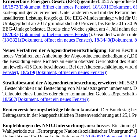
Erneuerbare-Energien-Gesetz (EEG) geändert
: 454 Abgeordnete 
18/1573
(Dokument, öffnet ein neues Fenster)
,
18/1891
(Dokument, öff
kostengünstiger zu erreichen. Unter anderem wird mit der Reform bei
installierten Leistung festgelegt. Die EEG-Mindestumlage wird für U
Umlagepflicht ab 2017 grundsätzlich 40 Prozent, bis Ende 2015 30 Pr
EEG-Umlage belastet. Bereits eine Woche später, am 4. Juli nahm d
18/2037
(Dokument, öffnet ein neues Fenster)
). Geändert wurden unt
(
18/3321
(Dokument, öffnet ein neues Fenster)
,
18/3440
(Dokument, öf
Neues Verfahren der Abgeordnetenentschädigung
: Einen Beschlu
neues Verfahren zur Anhebung der Abgeordnetenentschädigung („Diäte
die Besoldung eines Richters an einem obersten Gerichtshof des Bu
um jeweils 415 Euro beschlossen. Bei der Altersentschädigung wird 
Fenster)
,
18/619
(Dokument, öffnet ein neues Fenster)
).
Straftatbestand der Abgeordnetenbestechung erweitert
: Mit 582 
„Bestechlichkeit und Bestechung von Mandatsträgern“ umbenannt. Die 
Teilgebiet eines Landes oder einer kommunalen Gebietskörperschaft g
18/607
(Dokument, öffnet ein neues Fenster)
).
Rentenversicherungsbeiträge bleiben konstant
: Der Bundestag bes
Beitragssatz in der knappschaftlichen Rentenversicherung auf 25,1 Pro
Empfehlungen des NSU-Untersuchungsausschusses
: Einstimmig 
Wahlperiode zur „Terrorgruppe Nationalsozialistischer Untergrund“ (
Unterstützung für Demokratieförderung (
17/14600
(Dokument, öffnet 