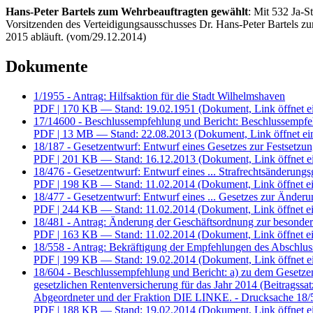
Hans-Peter Bartels zum Wehrbeauftragten gewählt
: Mit 532 Ja-
Vorsitzenden des Verteidigungsausschusses Dr. Hans-Peter Bartels z
2015 abläuft. (vom/29.12.2014)
Dokumente
1/1955 - Antrag: Hilfsaktion für die Stadt Wilhelmshaven
PDF
| 170 KB — Stand: 19.02.1951
(Dokument, Link öffnet e
17/14600 - Beschlussempfehlung und Bericht: Beschlussempfeh
PDF
| 13 MB — Stand: 22.08.2013
(Dokument, Link öffnet ei
18/187 - Gesetzentwurf: Entwurf eines Gesetzes zur Festsetzung
PDF
| 201 KB — Stand: 16.12.2013
(Dokument, Link öffnet e
18/476 - Gesetzentwurf: Entwurf eines ... Strafrechtsänderung
PDF
| 198 KB — Stand: 11.02.2014
(Dokument, Link öffnet ei
18/477 - Gesetzentwurf: Entwurf eines ... Gesetzes zur Änder
PDF
| 244 KB — Stand: 11.02.2014
(Dokument, Link öffnet ei
18/481 - Antrag: Änderung der Geschäftsordnung zur besonde
PDF
| 163 KB — Stand: 11.02.2014
(Dokument, Link öffnet ei
18/558 - Antrag: Bekräftigung der Empfehlungen des Abschluss
PDF
| 199 KB — Stand: 19.02.2014
(Dokument, Link öffnet e
18/604 - Beschlussempfehlung und Bericht: a) zu dem Gesetze
gesetzlichen Rentenversicherung für das Jahr 2014 (Beitrags
Abgeordneter und der Fraktion DIE LINKE. - Drucksache 18/52 -
PDF
| 188 KB — Stand: 19.02.2014
(Dokument, Link öffnet e