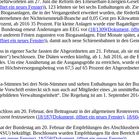
befürworteten am 27. Juni die Reform des Erneuerbare-Energien-Geset
net ein neues Fenster)
), 123 lehnten sie bei sechs Enthaltungen ab. Zi
 Biogasanlagen, die in der Vergangenheit erweitert wurden, die förder
nternehmen der Nichteisenmetall-Branche auf 0,05 Cent pro Kilowattstu
ozent, ab 2016 35 Prozent. Für kleine Anlagen wurde eine Bagatellgre
er Bundestag erneut Änderungen am EEG vor (
18/1309
(Dokument, öffne
er anderem Fristen zugunsten von Biogasanlagen. Fünf Monate später, 
fnet ein neues Fenster)
), damit auch neue Schienenbahnen in den G
ss in eigener Sache fassten die Abgeordneten am 21. Februar, als sie
n“) beschlossen. Die Diäten werden künftig, ab 1. Juli 2016, an die
ndes. Um eine Annäherung an die Ausgangsgröße zu erreichen, wurde e
der Höchstversorgungsbetrag von 67,5 auf 65 Prozent der Abgeordnete
Ja-Stimmen bei drei Nein-Stimmen und sieben Enthaltungen hat der Bu
Vorschrift erstreckt sich nun auch auf Mitglieder eines „in unmittelb
ebildeten Verwaltungseinheit“. Die Regelung ist am 1. September 2014 
chloss am 20. Februar, den Beitragssatz in der allgemeinen Rentenvers
zent festzusetzen (
18/187
(Dokument, öffnet ein neues Fenster)
,
18/60
hat der Bundestag am 20. Februar die Empfehlungen des Abschlussberi
NSU) bekräftigt. Beschlossen wurden Empfehlungen für den Bereich der
ein neues Fenster)
,
18/558
(Dokument, öffnet ein neues Fenster)
).