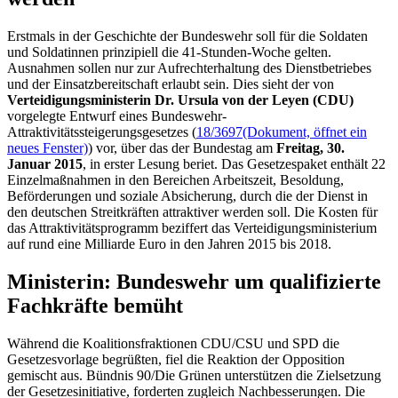
Erstmals in der Geschichte der Bundeswehr soll für die Soldaten
und Soldatinnen prinzipiell die 41-Stunden-Woche gelten.
Ausnahmen sollen nur zur Aufrechterhaltung des Dienstbetriebes
und der Einsatzbereitschaft erlaubt sein. Dies sieht der von
Verteidigungsministerin Dr. Ursula von der Leyen (CDU)
vorgelegte Entwurf eines Bundeswehr-
Attraktivitätssteigerungsgesetzes (
18/3697
(Dokument, öffnet ein
neues Fenster)
) vor, über das der Bundestag am
Freitag, 30.
Januar 2015
, in erster Lesung beriet. Das Gesetzespaket enthält 22
Einzelmaßnahmen in den Bereichen Arbeitszeit, Besoldung,
Beförderungen und soziale Absicherung, durch die der Dienst in
den deutschen Streitkräften attraktiver werden soll. Die Kosten für
das Attraktivitätsprogramm beziffert das Verteidigungsministerium
auf rund eine Milliarde Euro in den Jahren 2015 bis 2018.
Ministerin: Bundeswehr um qualifizierte
Fachkräfte bemüht
Während die Koalitionsfraktionen CDU/CSU und SPD die
Gesetzesvorlage begrüßten, fiel die Reaktion der Opposition
gemischt aus. Bündnis 90/Die Grünen unterstützen die Zielsetzung
der Gesetzesinitiative, forderten zugleich Nachbesserungen. Die