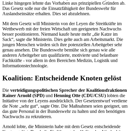
Linke hingegen lehnte das Vorhaben aus prinzipiellen Gründen ab.
Das Gesetz solle nur die Einsatzfähigkeit der Bundeswehr für
Auslandseinsätze erhalten. Dies sei abzulehnen.
Mit dem Gesetz will Ministerin von der Leyen die Streitkräfte im
Wettbewerb mit der freien Wirtschaft um geeigneten Nachwuchs
besser positionieren. Niemand kaufe heute mehr „die Katze im
Sack“, sagte die Ministerin. Dies gelte auch am Arbeitsmarkt. Die
jungen Menschen würden sich ihre potenziellen Arbeitgeber sehr
genau ansehen. Die Bundeswehr bemühe sich genau wie alle
anderen Arbeitgeber um qualifizierte, motivierte und belastbare
Fachkräfte - vor allem in den Bereichen Medizin, Logistik und
Informationstechnologie.
Koalition: Entscheidende Knoten gelöst
Die
verteidigungspolitischen Sprecher der Koalitionsfraktionen
Rainer Arnold (SPD)
und
Henning Otte (CDU/CSU)
lobten die
Initiative von der Leyens ausdrücklich. Der Gesetzentwurf verdiene
die Note „sehr gut“, sagte Otte. Die Maßnahmen seien geeignet, um
das gute Personal in der Bundeswehr zu halten und den benötigten
Nachwuchs zu rekrutieren.
Arnold lobte, die Ministerin habe mit dem Gesetz entscheidende