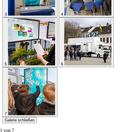
3
4
5
6
7
Galerie schließen
1 von
7