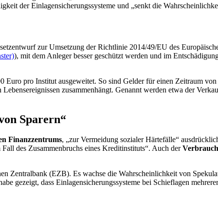
rdigkeit der Einlagensicherungssysteme und „senkt die Wahrscheinlichk
etzentwurf zur Umsetzung der Richtlinie 2014/49/EU des Europäische
ster)
), mit dem Anleger besser geschützt werden und im Entschädigung
0 Euro pro Institut ausgeweitet. So sind Gelder für einen Zeitraum v
en Lebensereignissen zusammenhängt. Genannt werden etwa der Verkau
 von Sparern“
hen Finanzzentrums
, „zur Vermeidung sozialer Härtefälle“ ausdrücklic
Fall des Zusammenbruchs eines Kreditinstituts“. Auch der
Verbrauch
chen Zentralbank (EZB). Es wachse die Wahrscheinlichkeit von Spekulat
habe gezeigt, dass Einlagensicherungssysteme bei Schieflagen mehrerer 