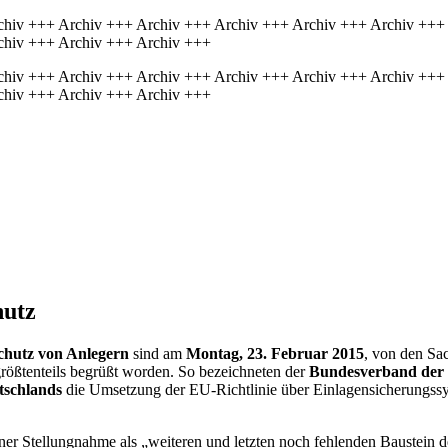
chiv +++ Archiv +++ Archiv +++ Archiv +++ Archiv +++ Archiv +++
chiv +++ Archiv +++ Archiv +++
chiv +++ Archiv +++ Archiv +++ Archiv +++ Archiv +++ Archiv +++
chiv +++ Archiv +++ Archiv +++
hutz
chutz von Anlegern
sind am
Montag, 23. Februar 2015
, von den Sa
rößtenteils begrüßt worden. So bezeichneten der
Bundesverband der 
tschlands
die Umsetzung der EU-Richtlinie über Einlagensicherungssys
iner Stellungnahme als „weiteren und letzten noch fehlenden Baustei