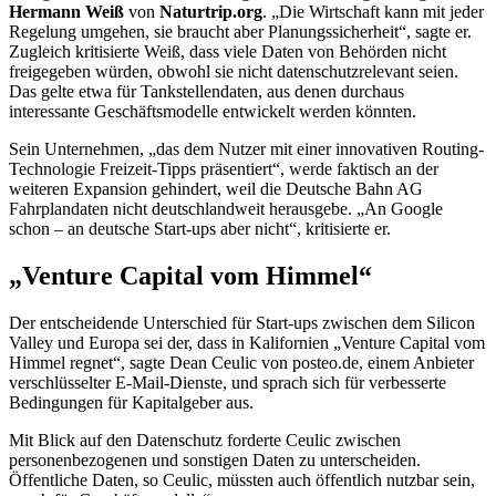
Hermann Weiß
von
Naturtrip.org
. „Die Wirtschaft kann mit jeder
Regelung umgehen, sie braucht aber Planungssicherheit“, sagte er.
Zugleich kritisierte Weiß, dass viele Daten von Behörden nicht
freigegeben würden, obwohl sie nicht datenschutzrelevant seien.
Das gelte etwa für Tankstellendaten, aus denen durchaus
interessante Geschäftsmodelle entwickelt werden könnten.
Sein Unternehmen, „das dem Nutzer mit einer innovativen
Routing-
Technologie Freizeit-Tipps präsentiert“, werde faktisch an der
weiteren Expansion gehindert, weil die Deutsche Bahn AG
Fahrplandaten nicht deutschlandweit herausgebe. „An
Google
schon – an deutsche
Start-ups
aber nicht“, kritisierte er.
„
Venture Capital
vom Himmel“
Der entscheidende Unterschied für
Start-ups
zwischen dem
Silicon
Valley
und Europa sei der, dass in Kalifornien „
Venture Capital
vom
Himmel regnet“, sagte
Dean
Ceulic von posteo.de, einem Anbieter
verschlüsselter
E-Mail-
Dienste, und sprach sich für verbesserte
Bedingungen für Kapitalgeber aus.
Mit Blick auf den Datenschutz forderte Ceulic zwischen
personenbezogenen und sonstigen Daten zu unterscheiden.
Öffentliche Daten, so Ceulic, müssten auch öffentlich nutzbar sein,