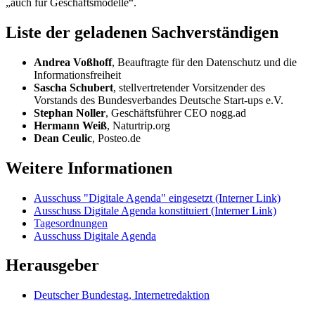
„auch für Geschäftsmodelle“.
Liste der geladenen Sachverständigen
Andrea Voßhoff
, Beauftragte für den Datenschutz und die
Informationsfreiheit
Sascha Schubert
, stellvertretender Vorsitzender des
Vorstands des Bundesverbandes Deutsche
Start-ups
e.V.
Stephan Noller
, Geschäftsführer CEO nogg.ad
Hermann Weiß
, Naturtrip.org
Dean
Ceulic
, Posteo.de
Weitere Informationen
Ausschuss "Digitale Agenda" eingesetzt
(Interner Link)
Ausschuss Digitale Agenda konstituiert
(Interner Link)
Tagesordnungen
Ausschuss Digitale Agenda
Herausgeber
Deutscher Bundestag, Internetredaktion