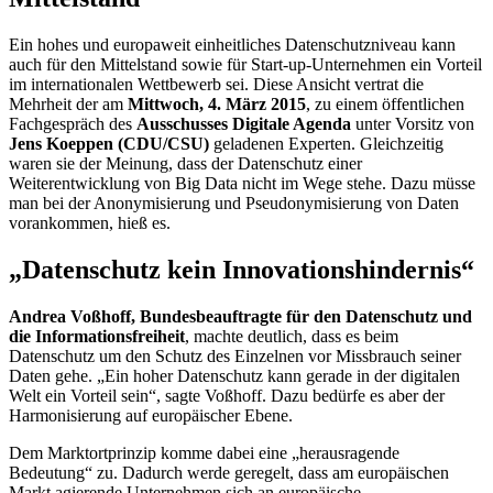
Ein hohes und europaweit einheitliches Datenschutzniveau kann
auch für den Mittelstand sowie für
Start-up
-Unternehmen ein Vorteil
im internationalen Wettbewerb sei. Diese Ansicht vertrat die
Mehrheit der am
Mittwoch, 4. März 2015
, zu einem öffentlichen
Fachgespräch des
Ausschusses Digitale Agenda
unter Vorsitz von
Jens Koeppen (CDU/CSU)
geladenen Experten. Gleichzeitig
waren sie der Meinung, dass der Datenschutz einer
Weiterentwicklung von
Big Data
nicht im Wege stehe. Dazu müsse
man bei der Anonymisierung und Pseudonymisierung von Daten
vorankommen, hieß es.
„Datenschutz kein Innovationshindernis“
Andrea Voßhoff, Bundesbeauftragte für den Datenschutz und
die Informationsfreiheit
, machte deutlich, dass es beim
Datenschutz um den Schutz des Einzelnen vor Missbrauch seiner
Daten gehe. „Ein hoher Datenschutz kann gerade in der digitalen
Welt ein Vorteil sein“, sagte Voßhoff. Dazu bedürfe es aber der
Harmonisierung auf europäischer Ebene.
Dem Marktortprinzip komme dabei eine „herausragende
Bedeutung“ zu. Dadurch werde geregelt, dass am europäischen
Markt agierende Unternehmen sich an europäische