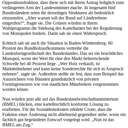
Oppositionsfraktion, dass diese sich mit ihrem Antrag lediglich zum
verlängerten Arm der Landesminister mache. In insgesamt fünf
Bundesländern seien die derzeitigen Strukturen als bedenklich
einzustufen. „Aber warum soll der Bund auf Länderebene
eingreifen?“, fragte sie. Die Grünen würden in ihrem
Wahlprogramm die Stärkung des Kartellamtes bei der Regulierung
von Monopolen fordern. Darin sah sie einen Widerspruch.
Kritisch sah sie auch die Situation in Baden-Württemberg. 60
Prozent des Rundholzaufkommens vertreibe die
Landesforstgesellschaft des Bundeslandes. Das sei ein beachtliches
Monopol, wenn der Wert für eine den Markt beherrschende
Schwelle bei 40 Prozent liege. „Wer Holz verkauft, ist
Marktteilnehmer und kann keine Sonderrechte für sich in Anspruch
nehmen“, sagte sie. Außerdem stellte sie fest, dass zum Beispiel das
Auszeichnen von Bäumen grundsätzlich von privaten
Forstingenieuren wie von staatlichen Mitarbeitern vorgenommen
werden könne.
Nun würden jetzt alle auf das Bundeslandwirtschaftsministerium
(BMEL) blicken, eine kartellrechtlich konforme Lösung zu
erarbeiten. Für die Sozialdemokraten erklärte Crone, dass die
Fraktion einer Änderung nicht ablehnend gegenüber stehe, wenn ein
fachlich gut begründeter Entwurf vorgelegt wird. „Nun ist das
BMEL am Zug.“