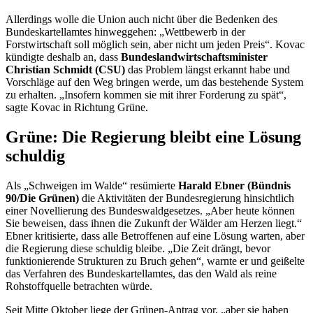
Allerdings wolle die Union auch nicht über die Bedenken des
Bundeskartellamtes hinweggehen: „Wettbewerb in der
Forstwirtschaft soll möglich sein, aber nicht um jeden Preis“. Kovac
kündigte deshalb an, dass
Bundeslandwirtschaftsminister
Christian Schmidt (CSU)
das Problem längst erkannt habe und
Vorschläge auf den Weg bringen werde, um das bestehende System
zu erhalten. „Insofern kommen sie mit ihrer Forderung zu spät“,
sagte Kovac in Richtung Grüne.
Grüne: Die Regierung bleibt eine Lösung
schuldig
Als „Schweigen im Walde“ resümierte
Harald Ebner (Bündnis
90/Die Grünen)
die Aktivitäten der Bundesregierung hinsichtlich
einer Novellierung des Bundeswaldgesetzes. „Aber heute können
Sie beweisen, dass ihnen die Zukunft der Wälder am Herzen liegt.“
Ebner kritisierte, dass alle Betroffenen auf eine Lösung warten, aber
die Regierung diese schuldig bleibe. „Die Zeit drängt, bevor
funktionierende Strukturen zu Bruch gehen“, warnte er und geißelte
das Verfahren des Bundeskartellamtes, das den Wald als reine
Rohstoffquelle betrachten würde.
Seit Mitte Oktober liege der Grünen-Antrag vor, „aber sie haben