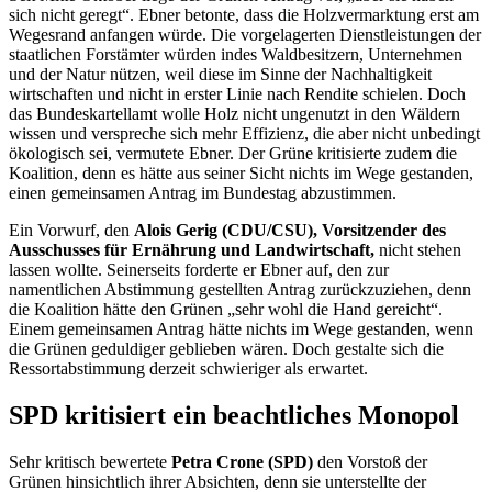
sich nicht geregt“. Ebner betonte, dass die Holzvermarktung erst am
Wegesrand anfangen würde. Die vorgelagerten Dienstleistungen der
staatlichen Forstämter würden indes Waldbesitzern, Unternehmen
und der Natur nützen, weil diese im Sinne der Nachhaltigkeit
wirtschaften und nicht in erster Linie nach Rendite schielen. Doch
das Bundeskartellamt wolle Holz nicht ungenutzt in den Wäldern
wissen und verspreche sich mehr Effizienz, die aber nicht unbedingt
ökologisch sei, vermutete Ebner. Der Grüne kritisierte zudem die
Koalition, denn es hätte aus seiner Sicht nichts im Wege gestanden,
einen gemeinsamen Antrag im Bundestag abzustimmen.
Ein Vorwurf, den
Alois Gerig (CDU/CSU), Vorsitzender des
Ausschusses für Ernährung und Landwirtschaft,
nicht stehen
lassen wollte. Seinerseits forderte er Ebner auf, den zur
namentlichen Abstimmung gestellten Antrag zurückzuziehen, denn
die Koalition hätte den Grünen „sehr wohl die Hand gereicht“.
Einem gemeinsamen Antrag hätte nichts im Wege gestanden, wenn
die Grünen geduldiger geblieben wären. Doch gestalte sich die
Ressortabstimmung derzeit schwieriger als erwartet.
SPD kritisiert ein beachtliches Monopol
Sehr kritisch bewertete
Petra Crone (SPD)
den Vorstoß der
Grünen hinsichtlich ihrer Absichten, denn sie unterstellte der