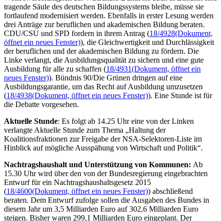
tragende Säule des deutschen Bildungssystems bleibe, müsse sie
fortlaufend modernisiert werden. Ebenfalls in erster Lesung werden
drei Anträge zur beruflichen und akademischen Bildung beraten.
CDU/CSU und SPD fordern in ihrem Antrag (
18/4928
(Dokument,
öffnet ein neues Fenster)
), die Gleichwertigkeit und Durchlässigkeit
der beruflichen und der akademischen Bildung zu fördern. Die
Linke verlangt, die Ausbildungsqualität zu sichern und eine gute
Ausbildung für alle zu schaffen (
18/4931
(Dokument, öffnet ein
neues Fenster)
). Bündnis 90/Die Grünen dringen auf eine
Ausbildungsgarantie, um das Recht auf Ausbildung umzusetzen
(
18/4938
(Dokument, öffnet ein neues Fenster)
). Eine Stunde ist für
die Debatte vorgesehen.
Aktuelle Stunde
: Es folgt ab 14.25 Uhr eine von der Linken
verlangte Aktuelle Stunde zum Thema „Haltung der
Koalitionsfraktionen zur Freigabe der NSA-Selektoren-Liste im
Hinblick auf mögliche Ausspähung von Wirtschaft und Politik“.
Nachtragshaushalt und Unterstützung von Kommunen:
Ab
15.30 Uhr wird über den von der Bundesregierung eingebrachten
Entwurf für ein Nachtragshaushaltsgesetz 2015
(
18/4600
(Dokument, öffnet ein neues Fenster)
) abschließend
beraten. Dem Entwurf zufolge sollen die Ausgaben des Bundes in
diesem Jahr um 3,5 Milliarden Euro auf 302,6 Milliarden Euro
steigen. Bisher waren 299,1 Milliarden Euro eingeplant. Der