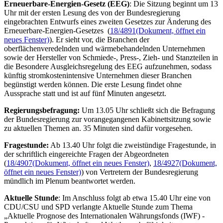
Erneuerbare-Energien-Gesetz (EEG)
: Die Sitzung beginnt um 13
Uhr mit der ersten Lesung des von der Bundesregierung
eingebrachten Entwurfs eines zweiten Gesetzes zur Änderung des
Erneuerbare-Energien-Gesetzes (
18/4891
(Dokument, öffnet ein
neues Fenster)
). Er sieht vor, die Branchen der
oberflächenveredelnden und wärmebehandelnden Unternehmen
sowie der Hersteller von Schmiede-, Press-, Zieh- und Stanzteilen in
die Besondere Ausgleichsregelung des EEG aufzunehmen, sodass
künftig stromkostenintensive Unternehmen dieser Branchen
begünstigt werden können. Die erste Lesung findet ohne
Aussprache statt und ist auf fünf Minuten angesetzt.
Regierungsbefragung
:
Um 13.05 Uhr schließt sich die Befragung
der Bundesregierung zur vorangegangenen Kabinettsitzung sowie
zu aktuellen Themen an. 35 Minuten sind dafür vorgesehen.
Fragestunde
:
Ab 13.40 Uhr folgt die zweistündige Fragestunde, in
der schriftlich eingereichte Fragen der Abgeordneten
(
18/4907
(Dokument, öffnet ein neues Fenster)
,
18/4927
(Dokument,
öffnet ein neues Fenster)
) von Vertretern der Bundesregierung
mündlich im Plenum beantwortet werden.
Aktuelle Stunde
: Im Anschluss folgt ab etwa 15.40 Uhr eine von
CDU/CSU und SPD verlangte Aktuelle Stunde zum Thema
„Aktuelle Prognose des Internationalen Währungsfonds (IWF) -