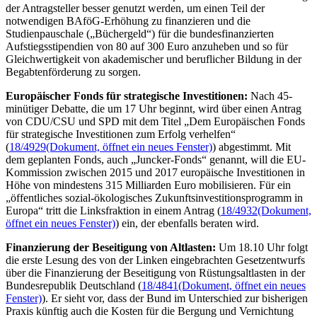
der Antragsteller besser genutzt werden, um einen Teil der
notwendigen BAföG-Erhöhung zu finanzieren und die
Studienpauschale („Büchergeld“) für die bundesfinanzierten
Aufstiegsstipendien von 80 auf 300 Euro anzuheben und so für
Gleichwertigkeit von akademischer und beruflicher Bildung in der
Begabtenförderung zu sorgen.
Europäischer
Fonds
für strategische Investitionen:
Nach 45-
minütiger Debatte, die um 17 Uhr beginnt, wird über einen Antrag
von CDU/CSU und SPD mit dem Titel „Dem Europäischen
Fonds
für strategische Investitionen zum Erfolg verhelfen“
(
18/4929
(Dokument, öffnet ein neues Fenster)
) abgestimmt. Mit
dem geplanten
Fonds
, auch „Juncker-
Fonds
“ genannt, will die EU-
Kommission zwischen 2015 und 2017 europäische Investitionen in
Höhe von mindestens 315 Milliarden Euro mobilisieren. Für ein
„öffentliches sozial-ökologisches Zukunftsinvestitionsprogramm in
Europa“ tritt die Linksfraktion in einem Antrag (
18/4932
(Dokument,
öffnet ein neues Fenster)
) ein, der ebenfalls beraten wird.
Finanzierung der Beseitigung von Altlasten:
Um 18.10 Uhr folgt
die erste Lesung des von der Linken eingebrachten Gesetzentwurfs
über die Finanzierung der Beseitigung von Rüstungsaltlasten in der
Bundesrepublik Deutschland (
18/4841
(Dokument, öffnet ein neues
Fenster)
). Er sieht vor, dass der Bund im Unterschied zur bisherigen
Praxis künftig auch die Kosten für die Bergung und Vernichtung