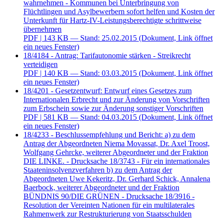
wahrnehmen - Kommunen bei Unterbringung von
Flüchtlingen und Asylbewerbern sofort helfen und Kosten der
Unterkunft für Hartz-IV-Leistungsberechtigte schrittweise
übernehmen
PDF
| 143 KB — Stand: 25.02.2015
(Dokument, Link öffnet
ein neues Fenster)
18/4184 - Antrag: Tarifautonomie stärken - Streikrecht
verteidigen
PDF
| 140 KB — Stand: 03.03.2015
(Dokument, Link öffnet
ein neues Fenster)
18/4201 - Gesetzentwurf: Entwurf eines Gesetzes zum
Internationalen Erbrecht und zur Änderung von Vorschriften
zum Erbschein sowie zur Änderung sonstiger Vorschriften
PDF
| 581 KB — Stand: 04.03.2015
(Dokument, Link öffnet
ein neues Fenster)
18/4233 - Beschlussempfehlung und Bericht: a) zu dem
Antrag der Abgeordneten Niema Movassat, Dr. Axel Troost,
Wolfgang Gehrcke, weiterer Abgeordneter und der Fraktion
DIE LINKE. - Drucksache 18/3743 - Für ein internationales
Staateninsolvenzverfahren b) zu dem Antrag der
Abgeordneten Uwe Kekeritz, Dr. Gerhard Schick, Annalena
Baerbock, weiterer Abgeordneter und der Fraktion
BÜNDNIS 90/DIE GRÜNEN - Drucksache 18/3916 -
Resolution der Vereinten Nationen für ein multilaterales
Rahmenwerk zur Restrukturierung von Staatsschulden