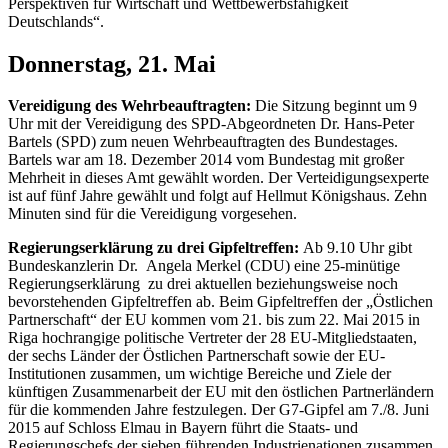
Perspektiven für Wirtschaft und Wettbewerbsfähigkeit
Deutschlands“.
Donnerstag, 21. Mai
Vereidigung des Wehrbeauftragten:
Die Sitzung beginnt um 9
Uhr mit der Vereidigung des SPD-Abgeordneten Dr. Hans-Peter
Bartels (SPD) zum neuen Wehrbeauftragten des Bundestages.
Bartels war am 18. Dezember 2014 vom Bundestag mit großer
Mehrheit in dieses Amt gewählt worden. Der Verteidigungsexperte
ist auf fünf Jahre gewählt und folgt auf Hellmut Königshaus. Zehn
Minuten sind für die Vereidigung vorgesehen.
Regierungserklärung zu drei Gipfeltreffen:
Ab 9.10 Uhr gibt
Bundeskanzlerin Dr. Angela Merkel (CDU) eine 25-minütige
Regierungserklärung zu drei aktuellen beziehungsweise noch
bevorstehenden Gipfeltreffen ab. Beim Gipfeltreffen der „Östlichen
Partnerschaft“ der EU kommen vom 21. bis zum 22. Mai 2015 in
Riga hochrangige politische Vertreter der 28 EU-Mitgliedstaaten,
der sechs Länder der Östlichen Partnerschaft sowie der EU-
Institutionen zusammen, um wichtige Bereiche und Ziele der
künftigen Zusammenarbeit der EU mit den östlichen Partnerländern
für die kommenden Jahre festzulegen. Der G7-Gipfel am 7./8. Juni
2015 auf Schloss Elmau in Bayern führt die Staats- und
Regierungschefs der sieben führenden Industrienationen zusammen.