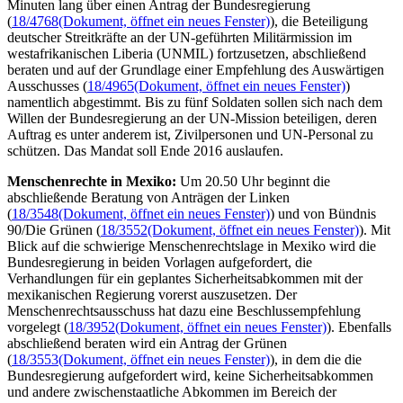
Minuten lang über einen Antrag der Bundesregierung
(
18/4768
(Dokument, öffnet ein neues Fenster)
), die Beteiligung
deutscher Streitkräfte an der UN-geführten Militärmission im
westafrikanischen Liberia (UNMIL) fortzusetzen, abschließend
beraten und auf der Grundlage einer Empfehlung des Auswärtigen
Ausschusses (
18/4965
(Dokument, öffnet ein neues Fenster)
)
namentlich abgestimmt. Bis zu fünf Soldaten sollen sich nach dem
Willen der Bundesregierung an der UN-Mission beteiligen, deren
Auftrag es unter anderem ist, Zivilpersonen und UN-Personal zu
schützen. Das Mandat soll Ende 2016 auslaufen.
Menschenrechte in Mexiko:
Um 20.50 Uhr beginnt die
abschließende Beratung von Anträgen der Linken
(
18/3548
(Dokument, öffnet ein neues Fenster)
) und von Bündnis
90/Die Grünen (
18/3552
(Dokument, öffnet ein neues Fenster)
). Mit
Blick auf die schwierige Menschenrechtslage in Mexiko wird die
Bundesregierung in beiden Vorlagen aufgefordert, die
Verhandlungen für ein geplantes Sicherheitsabkommen mit der
mexikanischen Regierung vorerst auszusetzen. Der
Menschenrechtsausschuss hat dazu eine Beschlussempfehlung
vorgelegt (
18/3952
(Dokument, öffnet ein neues Fenster)
). Ebenfalls
abschließend beraten wird ein Antrag der Grünen
(
18/3553
(Dokument, öffnet ein neues Fenster)
), in dem die die
Bundesregierung aufgefordert wird, keine Sicherheitsabkommen
und andere zwischenstaatliche Abkommen im Bereich der