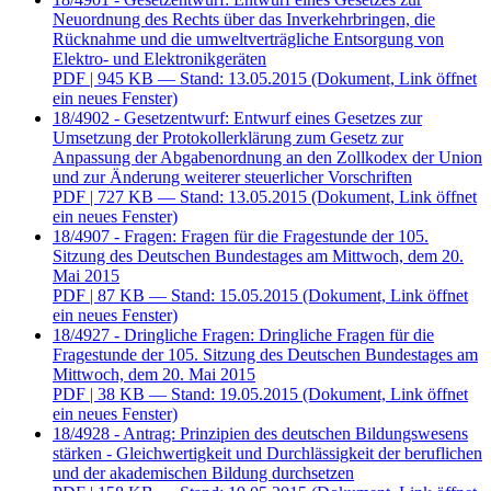
Neuordnung des Rechts über das Inverkehrbringen, die
Rücknahme und die umweltverträgliche Entsorgung von
Elektro- und Elektronikgeräten
PDF
| 945 KB — Stand: 13.05.2015
(Dokument, Link öffnet
ein neues Fenster)
18/4902 - Gesetzentwurf: Entwurf eines Gesetzes zur
Umsetzung der Protokollerklärung zum Gesetz zur
Anpassung der Abgabenordnung an den Zollkodex der Union
und zur Änderung weiterer steuerlicher Vorschriften
PDF
| 727 KB — Stand: 13.05.2015
(Dokument, Link öffnet
ein neues Fenster)
18/4907 - Fragen: Fragen für die Fragestunde der 105.
Sitzung des Deutschen Bundestages am Mittwoch, dem 20.
Mai 2015
PDF
| 87 KB — Stand: 15.05.2015
(Dokument, Link öffnet
ein neues Fenster)
18/4927 - Dringliche Fragen: Dringliche Fragen für die
Fragestunde der 105. Sitzung des Deutschen Bundestages am
Mittwoch, dem 20. Mai 2015
PDF
| 38 KB — Stand: 19.05.2015
(Dokument, Link öffnet
ein neues Fenster)
18/4928 - Antrag: Prinzipien des deutschen Bildungswesens
stärken - Gleichwertigkeit und Durchlässigkeit der beruflichen
und der akademischen Bildung durchsetzen