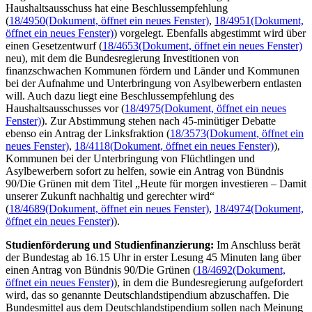
Haushaltsausschuss hat eine Beschlussempfehlung
(
18/4950
(Dokument, öffnet ein neues Fenster)
,
18/4951
(Dokument,
öffnet ein neues Fenster)
) vorgelegt. Ebenfalls abgestimmt wird über
einen Gesetzentwurf (
18/4653
(Dokument, öffnet ein neues Fenster)
neu), mit dem die Bundesregierung Investitionen von
finanzschwachen Kommunen fördern und Länder und Kommunen
bei der Aufnahme und Unterbringung von Asylbewerbern entlasten
will. Auch dazu liegt eine Beschlussempfehlung des
Haushaltsausschusses vor (
18/4975
(Dokument, öffnet ein neues
Fenster)
). Zur Abstimmung stehen nach 45-minütiger Debatte
ebenso ein Antrag der Linksfraktion (
18/3573
(Dokument, öffnet ein
neues Fenster)
,
18/4118
(Dokument, öffnet ein neues Fenster)
),
Kommunen bei der Unterbringung von Flüchtlingen und
Asylbewerbern sofort zu helfen, sowie ein Antrag von Bündnis
90/Die Grünen mit dem Titel „Heute für morgen investieren – Damit
unserer Zukunft nachhaltig und gerechter wird“
(
18/4689
(Dokument, öffnet ein neues Fenster)
,
18/4974
(Dokument,
öffnet ein neues Fenster)
).
Studienförderung und Studienfinanzierung:
Im Anschluss berät
der Bundestag ab 16.15 Uhr in erster Lesung 45 Minuten lang über
einen Antrag von Bündnis 90/Die Grünen (
18/4692
(Dokument,
öffnet ein neues Fenster)
), in dem die Bundesregierung aufgefordert
wird, das so genannte Deutschlandstipendium abzuschaffen. Die
Bundesmittel aus dem Deutschlandstipendium sollen nach Meinung