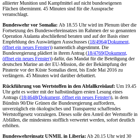
alliierter Munition und Kampfmittel auf nicht bundeseigenen
Flächen übernimmt. 45 Minuten sind für die Aussprache
veranschlagt.
Bundeswehr vor Somalia:
Ab 18.55 Uhr wird im Plenum über die
Fortsetzung des Bundeswehreinsatzes im Rahmen der so genannten
Operation Atalanta abschließend beraten und auf der Basis einer
Empfehlung des Auswärtigen Ausschusses (
18/4964
(Dokument,
öffnet ein neues Fenster)
) namentlich abgestimmt. Die
Bundesregierung plädiert in ihrem Antrag (
18/4769
(Dokument,
öffnet ein neues Fenster)
) dafür, das Mandat für die Beteiligung der
deutschen Marine an der EU-Mission, die der Bekämpfung der
Piraterie vor der Küste Somalias dient, bis Ende Mai 2016 zu
verlängern. 45 Minuten wird darüber debattiert.
Rückführung von Wertstoffen in den Abfallkreislauf:
Um 19.45
Uhr geht es weiter mit der halbstündigen ersten Lesung eines
Antrags (
18/4648
(Dokument, öffnet ein neues Fenster)
), in dem
Bündnis 90/Die Grünen die Bundesregierung auffordern,
unverzüglich ein ökologisches und Transparenz schaffendes
Wertstoffgesetz vorzulegen. Dieses solle den Anteil der Wertstoffe in
Abfällen, die mindestens stofflich verwertet werden, sofort deutlich
erhöhen.
Bundeswehreinsatz UNMIL in Liberia:
Ab 20.15 Uhr wird 30