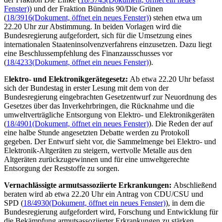
Fenster)
) und der Fraktion Bündnis 90/Die Grünen
(
18/3916
(Dokument, öffnet ein neues Fenster)
) stehen etwa um
22.20 Uhr zur Abstimmung. In beiden Vorlagen wird die
Bundesregierung aufgefordert, sich für die Umsetzung eines
internationalen Staateninsolvenzverfahrens einzusetzen. Dazu liegt
eine Beschlussempfehlung des Finanzausschusses vor
(
18/4233
(Dokument, öffnet ein neues Fenster)
).
E
lektro- und Elektronikgerätegesetz:
Ab etwa 22.20 Uhr befasst
sich der Bundestag in erster Lesung mit dem von der
Bundesregierung eingebrachten Gesetzentwurf zur Neuordnung des
Gesetzes über das Inverkehrbringen, die Rücknahme und die
umweltverträgliche Entsorgung von Elektro- und Elektronikgeräten
(
18/4901
(Dokument, öffnet ein neues Fenster)
). Die Reden der auf
eine halbe Stunde angesetzten Debatte werden zu Protokoll
gegeben. Der Entwurf sieht vor, die Sammelmenge bei Elektro- und
Elektronik-Altgeräten zu steigern, wertvolle Metalle aus den
Altgeräten zurückzugewinnen und für eine umweltgerechte
Entsorgung der Reststoffe zu sorgen.
Vernachlässigte armutsassoziierte Erkrankungen:
Abschließend
beraten wird ab etwa 22.20 Uhr ein Antrag von CDU/CSU und
SPD (
18/4930
(Dokument, öffnet ein neues Fenster)
), in dem die
Bundesregierung aufgefordert wird, Forschung und Entwicklung für
die Bekämpfung armutsassoziierter Erkrankungen zu stärken.