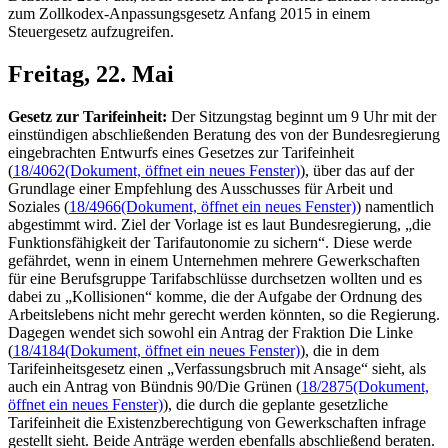
zum Zollkodex-Anpassungsgesetz Anfang 2015 in einem
Steuergesetz aufzugreifen.
Freitag, 22. Mai
Gesetz zur Tarifeinheit:
Der Sitzungstag beginnt um 9 Uhr mit der
einstündigen abschließenden Beratung des von der Bundesregierung
eingebrachten Entwurfs eines Gesetzes zur Tarifeinheit
(
18/4062
(Dokument, öffnet ein neues Fenster)
), über das auf der
Grundlage einer Empfehlung des Ausschusses für Arbeit und
Soziales (
18/4966
(Dokument, öffnet ein neues Fenster)
) namentlich
abgestimmt wird. Ziel der Vorlage ist es laut Bundesregierung, „die
Funktionsfähigkeit der Tarifautonomie zu sichern“. Diese werde
gefährdet, wenn in einem Unternehmen mehrere Gewerkschaften
für eine Berufsgruppe Tarifabschlüsse durchsetzen wollten und es
dabei zu „Kollisionen“ komme, die der Aufgabe der Ordnung des
Arbeitslebens nicht mehr gerecht werden könnten, so die Regierung.
Dagegen wendet sich sowohl ein Antrag der Fraktion Die Linke
(
18/4184
(Dokument, öffnet ein neues Fenster)
), die in dem
Tarifeinheitsgesetz einen „Verfassungsbruch mit Ansage“ sieht, als
auch ein Antrag von Bündnis 90/Die Grünen (
18/2875
(Dokument,
öffnet ein neues Fenster)
), die durch die geplante gesetzliche
Tarifeinheit die Existenzberechtigung von Gewerkschaften infrage
gestellt sieht. Beide Anträge werden ebenfalls abschließend beraten.