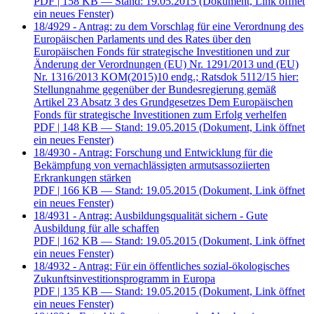
PDF
| 158 KB — Stand: 19.05.2015
(Dokument, Link öffnet
ein neues Fenster)
18/4929 - Antrag: zu dem Vorschlag für eine Verordnung des
Europäischen Parlaments und des Rates über den
Europäischen Fonds für strategische Investitionen und zur
Änderung der Verordnungen (EU) Nr. 1291/2013 und (EU)
Nr. 1316/2013 KOM(2015)10 endg.; Ratsdok 5112/15 hier:
Stellungnahme gegenüber der Bundesregierung gemäß
Artikel 23 Absatz 3 des Grundgesetzes Dem Europäischen
Fonds für strategische Investitionen zum Erfolg verhelfen
PDF
| 148 KB — Stand: 19.05.2015
(Dokument, Link öffnet
ein neues Fenster)
18/4930 - Antrag: Forschung und Entwicklung für die
Bekämpfung von vernachlässigten armutsassoziierten
Erkrankungen stärken
PDF
| 166 KB — Stand: 19.05.2015
(Dokument, Link öffnet
ein neues Fenster)
18/4931 - Antrag: Ausbildungsqualität sichern - Gute
Ausbildung für alle schaffen
PDF
| 162 KB — Stand: 19.05.2015
(Dokument, Link öffnet
ein neues Fenster)
18/4932 - Antrag: Für ein öffentliches sozial-ökologisches
Zukunftsinvestitionsprogramm in Europa
PDF
| 135 KB — Stand: 19.05.2015
(Dokument, Link öffnet
ein neues Fenster)