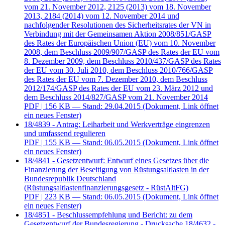
vom 21. November 2012, 2125 (2013) vom 18. November
2013, 2184 (2014) vom 12. November 2014 und
nachfolgender Resolutionen des Sicherheitsrates der VN in
Verbindung mit der Gemeinsamen Aktion 2008/851/GASP
des Rates der Europäischen Union (EU) vom 10. November
2008, dem Beschluss 2009/907/GASP des Rates der EU vom
8. Dezember 2009, dem Beschluss 2010/437/GASP des Rates
der EU vom 30. Juli 2010, dem Beschluss 2010/766/GASP
des Rates der EU vom 7. Dezember 2010, dem Beschluss
2012/174/GASP des Rates der EU vom 23. März 2012 und
dem Beschluss 2014/827/GASP vom 21. November 2014
PDF
| 156 KB — Stand: 29.04.2015
(Dokument, Link öffnet
ein neues Fenster)
18/4839 - Antrag: Leiharbeit und Werkverträge eingrenzen
und umfassend regulieren
PDF
| 155 KB — Stand: 06.05.2015
(Dokument, Link öffnet
ein neues Fenster)
18/4841 - Gesetzentwurf: Entwurf eines Gesetzes über die
Finanzierung der Beseitigung von Rüstungsaltlasten in der
Bundesrepublik Deutschland
(Rüstungsaltlastenfinanzierungsgesetz - RüstAltFG)
PDF
| 223 KB — Stand: 06.05.2015
(Dokument, Link öffnet
ein neues Fenster)
18/4851 - Beschlussempfehlung und Bericht: zu dem
Gesetzentwurf der Bundesregierung - Drucksache 18/4632 -