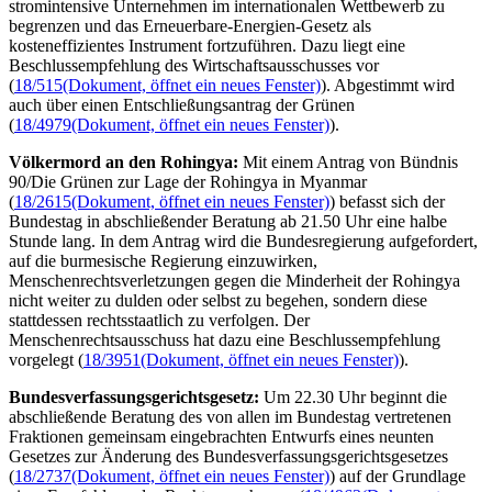
stromintensive Unternehmen im internationalen Wettbewerb zu
begrenzen und das Erneuerbare-Energien-Gesetz als
kosteneffizientes Instrument fortzuführen. Dazu liegt eine
Beschlussempfehlung des Wirtschaftsausschusses vor
(
18/515
(Dokument, öffnet ein neues Fenster)
). Abgestimmt wird
auch über einen Entschließungsantrag der Grünen
(
18/4979
(Dokument, öffnet ein neues Fenster)
).
Völkermord an den Rohingya:
Mit einem Antrag von Bündnis
90/Die Grünen zur Lage der Rohingya in Myanmar
(
18/2615
(Dokument, öffnet ein neues Fenster)
) befasst sich der
Bundestag in abschließender Beratung ab 21.50 Uhr eine halbe
Stunde lang. In dem Antrag wird die Bundesregierung aufgefordert,
auf die burmesische Regierung einzuwirken,
Menschenrechtsverletzungen gegen die Minderheit der Rohingya
nicht weiter zu dulden oder selbst zu begehen, sondern diese
stattdessen rechtsstaatlich zu verfolgen. Der
Menschenrechtsausschuss hat dazu eine Beschlussempfehlung
vorgelegt (
18/3951
(Dokument, öffnet ein neues Fenster)
).
Bundesverfassungsgerichtsgesetz:
Um 22.30 Uhr beginnt die
abschließende Beratung des von allen im Bundestag vertretenen
Fraktionen gemeinsam eingebrachten Entwurfs eines neunten
Gesetzes zur Änderung des Bundesverfassungsgerichtsgesetzes
(
18/2737
(Dokument, öffnet ein neues Fenster)
) auf der Grundlage