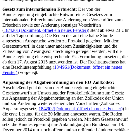
Gesetz zum internationalen Erbrecht:
Der von der
Bundesregierung eingebrachte Entwurf eines Gesetzes zum
internationalen Erbrecht und zur Änderung von Vorschriften zum
Erbschein sowie zur Änderung sonstiger Vorschriften
(
18/4201
(Dokument, öffnet ein neues Fenster)
) steht ab etwa 23 Uhr
auf der Tagesordnung. Die Reden der auf eine halbe Stunde
angesetzten Aussprache werden zu Protokoll gegeben. Mit dem
Gesetzentwurf, in dem unter anderem Zuständigkeiten und die
Zulassung von Zwangsvollstreckungen geregelt werden, will die
Bundesregierung eine entsprechende EU-Verordnung umsetzen, die
ab dem 17. August 2015 anzuwenden ist. Der Rechtsausschuss hat
eine Beschlussempfehlung (
18/4961
(Dokument, öffnet ein neues
Fenster)
) vorgelegt.
Anpassung der Abgabenordnung an den EU-Zollkodex:
Anschließend geht der von der Bundesregierung eingebrachte
Gesetzentwurf zur Umsetzung der Protokollerklärung zum Gesetz
zur Anpassung der Abgabenordnung an den Zollkodex der Union
und zur Änderung weiterer steuerlicher Vorschriften (Zollkodex-
Anpassungsgesetz,
18/4902
(Dokument, öffnet ein neues Fenster)
) in
die erste Lesung, für die 30 Minuten angesetzt waren. Die Reden
sollen jedoch zu Protokoll gegeben werden. Mit dem Gesetzentwurf
setzt die Bundesregierung ihre Ankündigung im Bundesrat am 19.
Dezember 2014 um, noch offene und zu prüfende Ländervorschläge