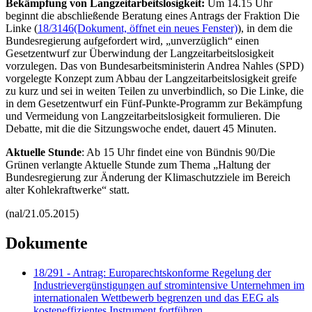
Bekämpfung von Langzeitarbeitslosigkeit:
Um 14.15 Uhr
beginnt die abschließende Beratung eines Antrags der Fraktion Die
Linke (
18/3146
(Dokument, öffnet ein neues Fenster)
), in dem die
Bundesregierung aufgefordert wird, „unverzüglich“ einen
Gesetzentwurf zur Überwindung der Langzeitarbeitslosigkeit
vorzulegen. Das von Bundesarbeitsministerin Andrea Nahles (SPD)
vorgelegte Konzept zum Abbau der Langzeitarbeitslosigkeit greife
zu kurz und sei in weiten Teilen zu unverbindlich, so Die Linke, die
in dem Gesetzentwurf ein Fünf-Punkte-Programm zur Bekämpfung
und Vermeidung von Langzeitarbeitslosigkeit formulieren. Die
Debatte, mit die die Sitzungswoche endet, dauert 45 Minuten.
Aktuelle Stunde
: Ab 15 Uhr findet eine von Bündnis 90/Die
Grünen verlangte Aktuelle Stunde zum Thema „Haltung der
Bundesregierung zur Änderung der Klimaschutzziele im Bereich
alter Kohlekraftwerke“ statt.
(nal/21.05.2015)
Dokumente
18/291 - Antrag: Europarechtskonforme Regelung der
Industrievergünstigungen auf stromintensive Unternehmen im
internationalen Wettbewerb begrenzen und das EEG als
kosteneffizientes Instrument fortführen