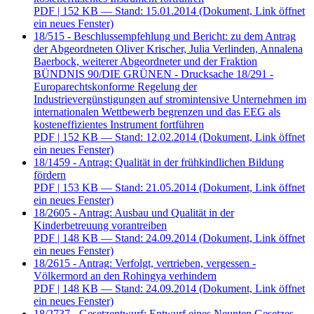
PDF
| 152 KB — Stand: 15.01.2014
(Dokument, Link öffnet
ein neues Fenster)
18/515 - Beschlussempfehlung und Bericht: zu dem Antrag
der Abgeordneten Oliver Krischer, Julia Verlinden, Annalena
Baerbock, weiterer Abgeordneter und der Fraktion
BÜNDNIS 90/DIE GRÜNEN - Drucksache 18/291 -
Europarechtskonforme Regelung der
Industrievergünstigungen auf stromintensive Unternehmen im
internationalen Wettbewerb begrenzen und das EEG als
kosteneffizientes Instrument fortführen
PDF
| 152 KB — Stand: 12.02.2014
(Dokument, Link öffnet
ein neues Fenster)
18/1459 - Antrag: Qualität in der frühkindlichen Bildung
fördern
PDF
| 153 KB — Stand: 21.05.2014
(Dokument, Link öffnet
ein neues Fenster)
18/2605 - Antrag: Ausbau und Qualität in der
Kinderbetreuung vorantreiben
PDF
| 148 KB — Stand: 24.09.2014
(Dokument, Link öffnet
ein neues Fenster)
18/2615 - Antrag: Verfolgt, vertrieben, vergessen -
Völkermord an den Rohingya verhindern
PDF
| 148 KB — Stand: 24.09.2014
(Dokument, Link öffnet
ein neues Fenster)
18/2737 - Gesetzentwurf: Entwurf eines Neunten Gesetzes