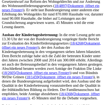
Gesetzentwurf zur Reform des Wohngeldrechts und zur Änderung
des Wohnraumförderungsgesetzes (
18/4897
(Dokument, öffnet ein
neues Fenster)
). Er sieht laut Bundesregierung unter anderem eine
Erhöhung des Wohngeldes für rund 870.000 Haushalte vor, darunter
rund 90.000 Haushalte, die bisher auf Leistungen aus der
Grundsicherung angewiesen waren. 45 Minuten wird die erste
Lesung dauern.
Ausbau der Kindertagesbetreuung:
In die erste Lesung geht um
13.30 Uhr der von der Bundesregierung vorgelegte fünfte Bericht
zur Evaluation des Kinderförderungsgesetzes (
18/4268
(Dokument,
öffnet ein neues Fenster)
), der den Ausbau der
Kindertagesbetreuung in den vergangenen sieben Jahren bilanziert.
Dem Bericht zufolge habe sich die Zahl der betreuten Kinder unter
drei Jahren zwischen 2008 und 2014 um 300.000 erhöht. Allerdings
sei auch der Betreuungsbedarf in den vergangenen Jahren gestiegen.
Abschließend beraten werden zwei Anträge der Fraktion Die Linke
(
18/2605
(Dokument, öffnet ein neues Fenster)
) und von Bündnis
90/Die Grünen (
18/1459
(Dokument, öffnet ein neues Fenster)
), in
denen die Bundesregierung aufgefordert wird, den Ausbau und die
Qualität in der Kinderbetreuung voranzutreiben und die Qualität in
der frühkindlichen Bildung zu fördern. Der Familienausschuss hat
empfohlen, beide Anträge abzulehnen (
18/4368
(Dokument, öffnet
ein neues Fenster)
). 45 Minuten sind für die Debatte vorgesehen.