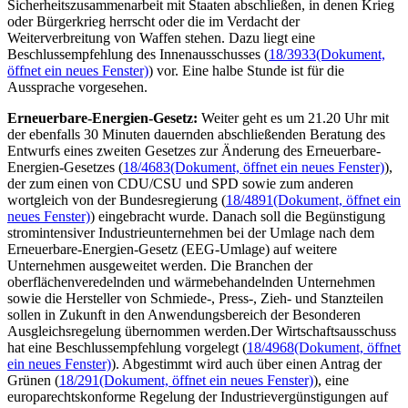
Sicherheitszusammenarbeit mit Staaten abschließen, in denen Krieg
oder Bürgerkrieg herrscht oder die im Verdacht der
Weiterverbreitung von Waffen stehen. Dazu liegt eine
Beschlussempfehlung des Innenausschusses (
18/3933
(Dokument,
öffnet ein neues Fenster)
) vor. Eine halbe Stunde ist für die
Aussprache vorgesehen.
Erneuerbare-Energien-Gesetz:
Weiter geht es um 21.20 Uhr mit
der ebenfalls 30 Minuten dauernden abschließenden Beratung des
Entwurfs eines zweiten Gesetzes zur Änderung des Erneuerbare-
Energien-Gesetzes (
18/4683
(Dokument, öffnet ein neues Fenster)
),
der zum einen von CDU/CSU und SPD sowie zum anderen
wortgleich von der Bundesregierung (
18/4891
(Dokument, öffnet ein
neues Fenster)
) eingebracht wurde. Danach soll die Begünstigung
stromintensiver Industrieunternehmen bei der Umlage nach dem
Erneuerbare-Energien-Gesetz (EEG-Umlage) auf weitere
Unternehmen ausgeweitet werden. Die Branchen der
oberflächenveredelnden und wärmebehandelnden Unternehmen
sowie die Hersteller von Schmiede-, Press-, Zieh- und Stanzteilen
sollen in Zukunft in den Anwendungsbereich der Besonderen
Ausgleichsregelung übernommen werden.Der Wirtschaftsausschuss
hat eine Beschlussempfehlung vorgelegt (
18/4968
(Dokument, öffnet
ein neues Fenster)
). Abgestimmt wird auch über einen Antrag der
Grünen (
18/291
(Dokument, öffnet ein neues Fenster)
), eine
europarechtskonforme Regelung der Industrievergünstigungen auf