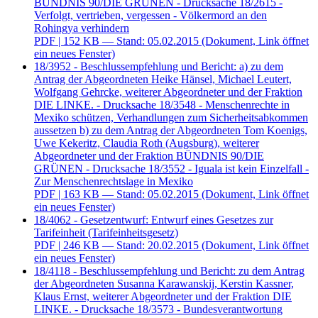
BÜNDNIS 90/DIE GRÜNEN - Drucksache 18/2615 -
Verfolgt, vertrieben, vergessen - Völkermord an den
Rohingya verhindern
PDF
| 152 KB — Stand: 05.02.2015
(Dokument, Link öffnet
ein neues Fenster)
18/3952 - Beschlussempfehlung und Bericht: a) zu dem
Antrag der Abgeordneten Heike Hänsel, Michael Leutert,
Wolfgang Gehrcke, weiterer Abgeordneter und der Fraktion
DIE LINKE. - Drucksache 18/3548 - Menschenrechte in
Mexiko schützen, Verhandlungen zum Sicherheitsabkommen
aussetzen b) zu dem Antrag der Abgeordneten Tom Koenigs,
Uwe Kekeritz, Claudia Roth (Augsburg), weiterer
Abgeordneter und der Fraktion BÜNDNIS 90/DIE
GRÜNEN - Drucksache 18/3552 - Iguala ist kein Einzelfall -
Zur Menschenrechtslage in Mexiko
PDF
| 163 KB — Stand: 05.02.2015
(Dokument, Link öffnet
ein neues Fenster)
18/4062 - Gesetzentwurf: Entwurf eines Gesetzes zur
Tarifeinheit (Tarifeinheitsgesetz)
PDF
| 246 KB — Stand: 20.02.2015
(Dokument, Link öffnet
ein neues Fenster)
18/4118 - Beschlussempfehlung und Bericht: zu dem Antrag
der Abgeordneten Susanna Karawanskij, Kerstin Kassner,
Klaus Ernst, weiterer Abgeordneter und der Fraktion DIE
LINKE. - Drucksache 18/3573 - Bundesverantwortung