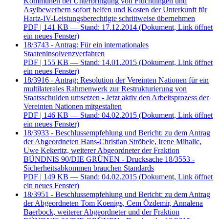
Kommunen bei Unterbringung von Flüchtlingen und
Asylbewerbern sofort helfen und Kosten der Unterkunft für
Hartz-IV-Leistungsberechtigte schrittweise übernehmen
PDF
| 141 KB — Stand: 17.12.2014
(Dokument, Link öffnet
ein neues Fenster)
18/3743 - Antrag: Für ein internationales
Staateninsolvenzverfahren
PDF
| 155 KB — Stand: 14.01.2015
(Dokument, Link öffnet
ein neues Fenster)
18/3916 - Antrag: Resolution der Vereinten Nationen für ein
multilaterales Rahmenwerk zur Restrukturierung von
Staatsschulden umsetzen - Jetzt aktiv den Arbeitsprozess der
Vereinten Nationen mitgestalten
PDF
| 146 KB — Stand: 04.02.2015
(Dokument, Link öffnet
ein neues Fenster)
18/3933 - Beschlussempfehlung und Bericht: zu dem Antrag
der Abgeordneten Hans-Christian Ströbele, Irene Mihalic,
Uwe Kekeritz, weiterer Abgeordneter der Fraktion
BÜNDNIS 90/DIE GRÜNEN - Drucksache 18/3553 -
Sicherheitsabkommen brauchen Standards
PDF
| 149 KB — Stand: 04.02.2015
(Dokument, Link öffnet
ein neues Fenster)
18/3951 - Beschlussempfehlung und Bericht: zu dem Antrag
der Abgeordneten Tom Koenigs, Cem Özdemir, Annalena
Baerbock, weiterer Abgeordneter und der Fraktion