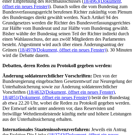
einer Empfehlung des Rechtsausschusses (
18/4963
(Dokument,
öffnet ein neues Fenster)
). Danach sollen die vom Bundestag zum
Bundesverfassungsgericht berufenen Richter zukünftig vom Plenum
des Bundestages direkt gewählt werden. Nach Artikel 94 des
Grundgesetzes werden die Richter des Bundesverfassungsgerichtes
zur Hälfte vom Bundesrat und zur Hälfte vom Bundestag gewählt.
Bisher wählte der Bundestag seinen Teil der Richter indirekt durch
einen Wahlausschuss, der aus zwölf Mitgliedern des Parlamentes
besteht. Abgestimmt wird auch über einen Änderungsantrag der
Grünen (
18/4978
(Dokument, öffnet ein neues Fenster)
). 30 Minuten
wird die Debatte dauern.
Debatten, deren Reden zu Protokoll gegeben werden:
Änderung soldatenrechtlicher Vorschriften:
Den von der
Bundesregierung eingebrachten Gesetzentwurf zur Neuregelung der
Unterhaltssicherung sowie zur Änderung soldatenrechtlicher
Vorschriften (
18/4632
(Dokument, öffnet ein neues Fenster)
,
18/4851
(Dokument, öffnet ein neues Fenster)
) berät der Bundestag
ab etwa 22.20 Uhr, wobei die Reden zu Protokoll gegeben werden.
Der Entwurf sieht unter anderem vor, dass Reservisten und
freiwillige Wehrdienstleistende künftig mehr und höhere Leistungen
aus der Unterhaltssicherung erhalten.
Internationales Staateninsolvenzverfahren:
Jeweils ein Antrag
der Fraktion Die Linke (
18/3743
(Dokument, öffnet ein neues