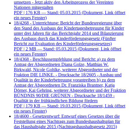
umsetzen - Jetzt aktiv den Arbeitsprozess der Vereinten
Nationen mitgestalten
PDF
| 176 KB — Stand: 05.03.2015
(Dokument, Link öffnet
ein neues Fenster)
18/4268 - Unterrichtung: Bericht der Bundesregierung über
den Stand des Ausbaus der Kindertagesbetreuung für Kinder
unter drei Jahren für das Berichtsjahr 2014 und Bilanzierung
des Ausbaus durch das Kinderförderungsgesetz (Fünfter
Bericht zur Evaluation des Kinderförderungsgesetzes)
PDF
| 2 MB — Stand: 05.03.2015
(Dokument, Link öffnet
ein neues Fenster)
18/4368 - Beschlussempfehlung und Bericht: a) zu dem
Antrag der Abgeordneten Diana Golze, Matthias W.
Birkwald, Nicole Gohlke, weiterer Abgeordneter und der
Fraktion DIE LINKE. - Drucksache 18/2605 - Ausbau und
Qualität in der Kinderbetreuung vorantreiben b) zu dem
Antrag der Abgeordneten Dr. Franziska Brantner, Katja
Dörner, Kai Gehring, weiterer Abgeordneter und der Fraktion
BÜNDNIS 90/DIE GRÜNEN - Drucksache 18/1459 -
Qualität in der frühkindlichen Bildung fördern
PDF
| 179 KB — Stand: 19.03.2015
(Dokument, Link öffnet
ein neues Fenster)
18/4600 - Gesetzentwurf: Entwurf eines Gesetzes über die
Feststellung eines Nachtrags zum Bundeshaushaltsplan für
das Haushaltsjahr 2015 (Nachtragshaushaltsgesetz 2015)