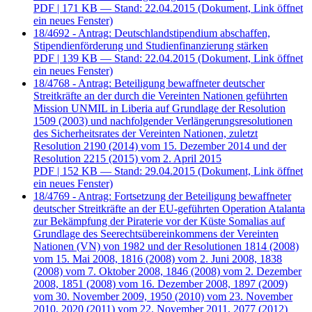
PDF
| 171 KB — Stand: 22.04.2015
(Dokument, Link öffnet
ein neues Fenster)
18/4692 - Antrag: Deutschlandstipendium abschaffen,
Stipendienförderung und Studienfinanzierung stärken
PDF
| 139 KB — Stand: 22.04.2015
(Dokument, Link öffnet
ein neues Fenster)
18/4768 - Antrag: Beteiligung bewaffneter deutscher
Streitkräfte an der durch die Vereinten Nationen geführten
Mission UNMIL in Liberia auf Grundlage der Resolution
1509 (2003) und nachfolgender Verlängerungsresolutionen
des Sicherheitsrates der Vereinten Nationen, zuletzt
Resolution 2190 (2014) vom 15. Dezember 2014 und der
Resolution 2215 (2015) vom 2. April 2015
PDF
| 152 KB — Stand: 29.04.2015
(Dokument, Link öffnet
ein neues Fenster)
18/4769 - Antrag: Fortsetzung der Beteiligung bewaffneter
deutscher Streitkräfte an der EU-geführten Operation Atalanta
zur Bekämpfung der Piraterie vor der Küste Somalias auf
Grundlage des Seerechtsübereinkommens der Vereinten
Nationen (VN) von 1982 und der Resolutionen 1814 (2008)
vom 15. Mai 2008, 1816 (2008) vom 2. Juni 2008, 1838
(2008) vom 7. Oktober 2008, 1846 (2008) vom 2. Dezember
2008, 1851 (2008) vom 16. Dezember 2008, 1897 (2009)
vom 30. November 2009, 1950 (2010) vom 23. November
2010, 2020 (2011) vom 22. November 2011, 2077 (2012)