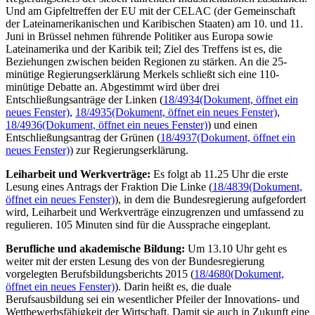
Und am Gipfeltreffen der EU mit der CELAC (der Gemeinschaft
der Lateinamerikanischen und Karibischen Staaten) am 10. und 11.
Juni in Brüssel nehmen führende Politiker aus Europa sowie
Lateinamerika und der Karibik teil; Ziel des Treffens ist es, die
Beziehungen zwischen beiden Regionen zu stärken. An die 25-
minütige Regierungserklärung Merkels schließt sich eine 110-
minütige Debatte an. Abgestimmt wird über drei
Entschließungsanträge der Linken (
18/4934
(Dokument, öffnet ein
neues Fenster)
,
18/4935
(Dokument, öffnet ein neues Fenster)
,
18/4936
(Dokument, öffnet ein neues Fenster)
) und einen
Entschließungsantrag der Grünen (
18/4937
(Dokument, öffnet ein
neues Fenster)
) zur Regierungserklärung.
Leiharbeit und Werkverträge:
Es folgt ab 11.25 Uhr die erste
Lesung eines Antrags der Fraktion Die Linke (
18/4839
(Dokument,
öffnet ein neues Fenster)
), in dem die Bundesregierung aufgefordert
wird, Leiharbeit und Werkverträge einzugrenzen und umfassend zu
regulieren. 105 Minuten sind für die Aussprache eingeplant.
Berufliche und akademische Bildung:
Um 13.10 Uhr geht es
weiter mit der ersten Lesung des von der Bundesregierung
vorgelegten Berufsbildungsberichts 2015 (
18/4680
(Dokument,
öffnet ein neues Fenster)
). Darin heißt es, die duale
Berufsausbildung sei ein wesentlicher Pfeiler der Innovations- und
Wettbewerbsfähigkeit der Wirtschaft. Damit sie auch in Zukunft eine