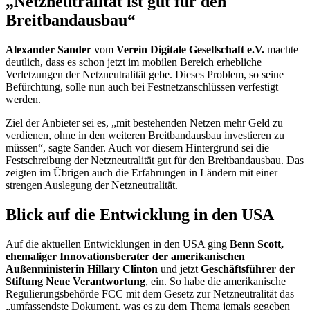
„Netzneutralität ist gut für den
Breitbandausbau“
Alexander Sander
vom
Verein Digitale Gesellschaft e.V.
machte
deutlich, dass es schon jetzt im mobilen Bereich erhebliche
Verletzungen der Netzneutralität gebe. Dieses Problem, so seine
Befürchtung, solle nun auch bei Festnetzanschlüssen verfestigt
werden.
Ziel der Anbieter sei es, „mit bestehenden Netzen mehr Geld zu
verdienen, ohne in den weiteren Breitbandausbau investieren zu
müssen“, sagte Sander. Auch vor diesem Hintergrund sei die
Festschreibung der Netzneutralität gut für den Breitbandausbau. Das
zeigten im Übrigen auch die Erfahrungen in Ländern mit einer
strengen Auslegung der Netzneutralität.
Blick auf die Entwicklung in den USA
Auf die aktuellen Entwicklungen in den USA ging
Benn Scott
,
ehemaliger Innovationsberater der amerikanischen
Außenministerin
Hillary Clinton
und jetzt
Geschäftsführer der
Stiftung Neue Verantwortung
, ein. So habe die amerikanische
Regulierungsbehörde
FCC
mit dem Gesetz zur Netzneutralität das
„umfassendste Dokument, was es zu dem Thema jemals gegeben