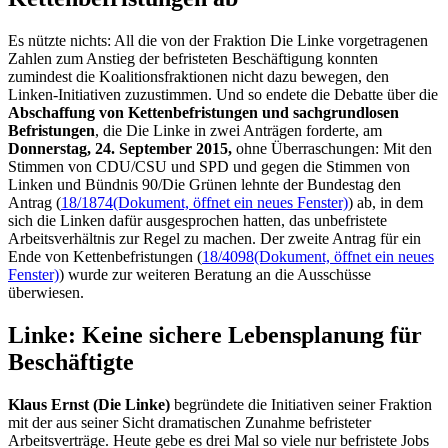
Es nützte nichts: All die von der Fraktion Die Linke vorgetragenen
Zahlen zum Anstieg der befristeten Beschäftigung konnten
zumindest die Koalitionsfraktionen nicht dazu bewegen, den
Linken-Initiativen zuzustimmen. Und so endete die Debatte über die
Abschaffung von Kettenbefristungen und sachgrundlosen
Befristungen
, die Die Linke in zwei Anträgen forderte, am
Donnerstag, 24. September 2015,
ohne Überraschungen: Mit den
Stimmen von CDU/CSU und SPD und gegen die Stimmen von
Linken und Bündnis 90/Die Grünen lehnte der Bundestag den
Antrag (
18/1874
(Dokument, öffnet ein neues Fenster)
) ab, in dem
sich die Linken dafür ausgesprochen hatten, das unbefristete
Arbeitsverhältnis zur Regel zu machen. Der zweite Antrag für ein
Ende von Kettenbefristungen (
18/4098
(Dokument, öffnet ein neues
Fenster)
) wurde zur weiteren Beratung an die Ausschüsse
überwiesen.
Linke: Keine sichere Lebensplanung für
Beschäftigte
Klaus Ernst (Die Linke)
begründete die Initiativen seiner Fraktion
mit der aus seiner Sicht dramatischen Zunahme befristeter
Arbeitsverträge. Heute gebe es drei Mal so viele nur befristete
Jobs