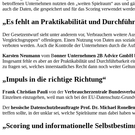
betroffenen Unternehmen nutzten den „weiten Spielraum“ aus und gäbe
auch die Daten, die gespeichert und für das
Scoring
verwendet werden
„Es fehlt an Praktikabilität und Durchfüh
Der Gesetzentwurf sieht unter anderem vor, Verbrauchern weitere A
Vergleichsgruppen“ offenlegen. Einen Nutzung von Daten aus sozial
verboten werden. Auch die Kontrolle der Unternehmen durch die Aufs
Karsten Neumann
vom B
onner Unternehmen
2B Advice
GmbH
Insgesamt fehle es aber an der Praktikabilität und Durchführbarkei
zu fragen sei, welches innerstaatliches Recht dann noch weiter Geltu
„Impuls in die richtige Richtung“
Frank Christian Pauli
von der
Verbraucherzentrale Bundesver
Einzelnen einzugehen, weil man sich bei der EU-Datenschutz-Grundve
Der
hessische Datenschutzbeauftragte Prof. Dr. Michael Ronellen
treffen sollte, in der unklar sei, welche Spielräume man dabei habe
„
Scoring
und informationelle Selbstbesti