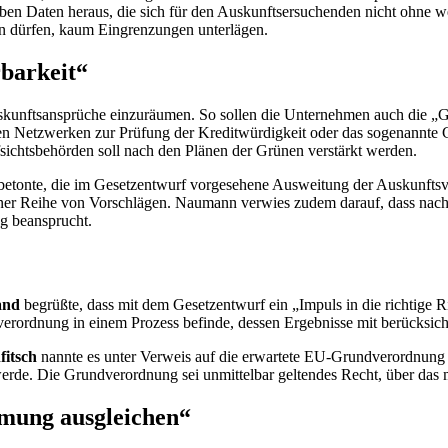
n Daten heraus, die sich für den Auskunftsersuchenden nicht ohne wei
 dürfen, kaum Eingrenzungen unterlägen.
rbarkeit“
uskunftsansprüche einzuräumen. So sollen die Unternehmen auch die 
en Netzwerken zur Prüfung der Kreditwürdigkeit oder das sogenannte 
ichtsbehörden soll nach den Plänen der Grünen verstärkt werden.
betonte, die im Gesetzentwurf vorgesehene Ausweitung der Auskunftsvors
t einer Reihe von Vorschlägen. Naumann verwies zudem darauf, dass na
ng beansprucht.
band
begrüßte, dass mit dem Gesetzentwurf ein „Impuls in die richtige R
rordnung in einem Prozess befinde, dessen Ergebnisse mit berücksich
fitsch
nannte es unter Verweis auf die erwartete EU-Grundverordnung f
n werde. Die Grundverordnung sei unmittelbar geltendes Recht, über das
mmung ausgleichen“