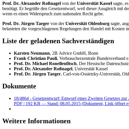
Prof. Dr. Alexander Roßnagel
von der
Universität Kassel
sagte, e
benötigt. Er begrüße den Gesetzentwurf, weil dieser Ausgleich mit 
wenn es einen Widerspruch zum nationalen Recht gebe.
Prof. Dr. Jürgen Taeger
von der
Universität Oldenburg
sagte, an
belasteten die vorgeschlagenen Regelungen den Handel mit Kosten im
Liste der geladenen Sachverständigen
Karsten Neumann
, 2B
Advice
GmbH, Bonn
Frank Christian Pauli
, Verbraucherzentrale Bundesverband e
Prof. Dr. Michael Ronellenfitsch
, Der Hessische Datenschutz
Prof. Dr. Alexander Roßnagel
, Universität Kassel
Prof. Dr. Jürgen Taeger
, Carl-von-Ossietzky-Universität, Ol
Dokumente
18/4864 - Gesetzentwurf: Entwurf eines Zweiten Gesetzes zur
PDF
| 192 KB — Stand: 08.05.2015
(Dokument, Link öffnet e
Weitere Informationen