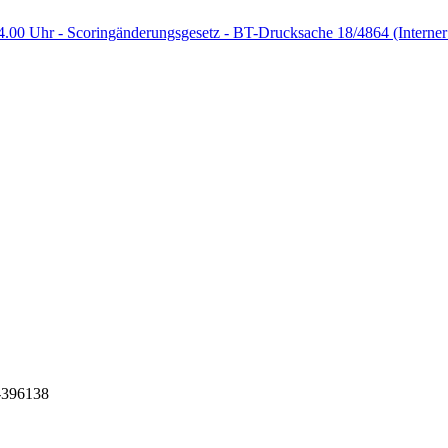
4.00 Uhr - Scoringänderungsgesetz - BT-Drucksache 18/4864
(Interne
n-396138