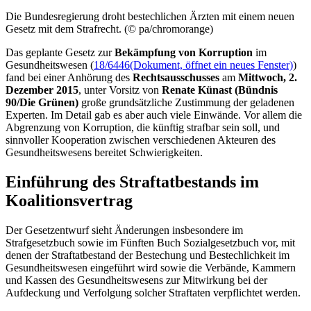
Die Bundesregierung droht bestechlichen Ärzten mit einem neuen
Gesetz mit dem Strafrecht. (© pa/chromorange)
Das geplante Gesetz zur
Bekämpfung von Korruption
im
Gesundheitswesen (
18/6446
(Dokument, öffnet ein neues Fenster)
)
fand bei einer Anhörung des
Rechtsausschusses
am
Mittwoch, 2.
Dezember 2015
, unter Vorsitz von
Renate Künast (Bündnis
90/Die Grünen)
große grundsätzliche Zustimmung der geladenen
Experten. Im
Detail
gab es aber auch viele Einwände. Vor allem die
Abgrenzung von Korruption, die künftig strafbar sein soll, und
sinnvoller Kooperation zwischen verschiedenen Akteuren des
Gesundheitswesens bereitet Schwierigkeiten.
Einführung des Straftatbestands im
Koalitionsvertrag
Der Gesetzentwurf sieht Änderungen insbesondere im
Strafgesetzbuch sowie im Fünften Buch Sozialgesetzbuch vor, mit
denen der Straftatbestand der Bestechung und Bestechlichkeit im
Gesundheitswesen eingeführt wird sowie die Verbände, Kammern
und Kassen des Gesundheitswesens zur Mitwirkung bei der
Aufdeckung und Verfolgung solcher Straftaten verpflichtet werden.