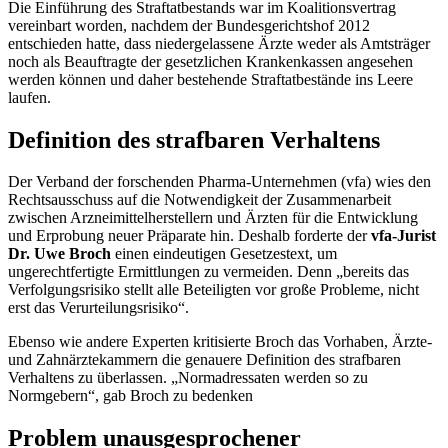
Die Einführung des Straftatbestands war im Koalitionsvertrag
vereinbart worden, nachdem der Bundesgerichtshof 2012
entschieden hatte, dass niedergelassene Ärzte weder als Amtsträger
noch als Beauftragte der gesetzlichen Krankenkassen angesehen
werden können und daher bestehende Straftatbestände ins Leere
laufen.
Definition des strafbaren Verhaltens
Der Verband der forschenden Pharma-Unternehmen (vfa) wies den
Rechtsausschuss auf die Notwendigkeit der Zusammenarbeit
zwischen Arzneimittelherstellern und Ärzten für die Entwicklung
und Erprobung neuer Präparate hin. Deshalb forderte der
vfa-Jurist
Dr. Uwe Broch
einen eindeutigen Gesetzestext, um
ungerechtfertigte Ermittlungen zu vermeiden. Denn „bereits das
Verfolgungsrisiko stellt alle Beteiligten vor große Probleme, nicht
erst das Verurteilungsrisiko“.
Ebenso wie andere Experten kritisierte Broch das Vorhaben, Ärzte-
und Zahnärztekammern die genauere Definition des strafbaren
Verhaltens zu überlassen. „Normadressaten werden so zu
Normgebern“, gab Broch zu bedenken
Problem unausgesprochener