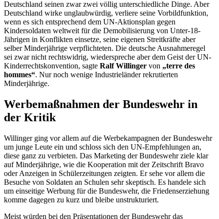
Deutschland seinen zwar zwei völlig unterschiedliche Dinge. Aber
Deutschland wirke unglaubwürdig, verliere seine Vorbildfunktion,
wenn es sich entsprechend dem UN-Aktionsplan gegen
Kindersoldaten weltweit für die Demobilisierung von Unter-18-
Jährigen in Konflikten einsetze, seine eigenen Streitkräfte aber
selber Minderjährige verpflichteten. Die deutsche Ausnahmeregel
sei zwar nicht rechtswidrig, wiederspreche aber dem Geist der UN-
Kinderrechtskonvention, sagte
Ralf Willinger
von
„
terre des
hommes
“
. Nur noch wenige Industrieländer rekrutierten
Minderjährige.
Werbemaßnahmen der Bundeswehr in
der Kritik
Willinger ging vor allem auf die Werbekampagnen der Bundeswehr
um junge Leute ein und schloss sich den UN-Empfehlungen an,
diese ganz zu verbieten. Das Marketing der Bundeswehr ziele klar
auf Minderjährige, wie die Kooperation mit der Zeitschrift Bravo
oder Anzeigen in Schülerzeitungen zeigten. Er sehe vor allem die
Besuche von Soldaten an Schulen sehr skeptisch. Es handele sich
um einseitige Werbung für die Bundeswehr, die Friedenserziehung
komme dagegen zu kurz und bleibe unstrukturiert.
Meist würden bei den Präsentationen der Bundeswehr das