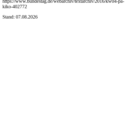
https://www.bundestag.de/webarchiv/textarchiv/2016/kw04-pa-
kiko-402772
Stand: 07.08.2026