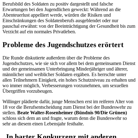
Berufsbild des Soldaten zu positiv dargestellt und falsche
Erwartungen bei den Jugendlichen geweckt: Während an die
Abenteuerlust appelliert werde, würden die Risiken und
Einschränkungen des Soldatenberufs ausgeblendet oder nur
pauschal erwähnt: von der Beeinträchtigung der Gesundheit bis zum
Verzicht auf ein normales Privatleben.
Probleme des Jugendschutzes erörtert
Die Runde diskutierte außerdem über die Probleme des
Jugendschutzes, wie sie sich vor allem bei dem gemeinsamen Dienst
und der gemeinsamen Unterbringung Minderjähriger und älterer,
männlicher und weiblicher Soldaten ergäben. Es herrschte unter
allen Teilnehmern Einigkeit, ein hohes Schutzniveau zu erhalten und
wo immer möglich, Verbesserungen vorzunehmen, um sexuellen
Übergriffen vorzubeugen.
Willinger plädierte dafür, junge Menschen erst im reiferen Alter von
18 vor die Berufsentscheidung zum Dienst bei der Bundeswehr zu
stellen.
Beate Walter-Rosenheimer (Bündnis 90/Die Grünen)
schloss sich dem an und fragte, warum denn die Bundeswehr so
sehr an diesem einen Lebensjahr festhalte.
„In harter Konkurrenz mit anderen