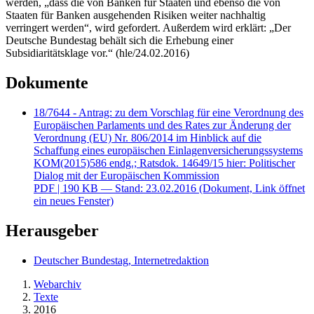
werden, „dass die von Banken für Staaten und ebenso die von
Staaten für Banken ausgehenden Risiken weiter nachhaltig
verringert werden“, wird gefordert. Außerdem wird erklärt: „Der
Deutsche Bundestag behält sich die Erhebung einer
Subsidiaritätsklage vor.“ (hle/24.02.2016)
Dokumente
18/7644 - Antrag: zu dem Vorschlag für eine Verordnung des
Europäischen Parlaments und des Rates zur Änderung der
Verordnung (EU) Nr. 806/2014 im Hinblick auf die
Schaffung eines europäischen Einlagenversicherungssystems
KOM(2015)586 endg.; Ratsdok. 14649/15 hier: Politischer
Dialog mit der Europäischen Kommission
PDF
| 190 KB — Stand: 23.02.2016
(Dokument, Link öffnet
ein neues Fenster)
Herausgeber
Deutscher Bundestag, Internetredaktion
Webarchiv
Texte
2016