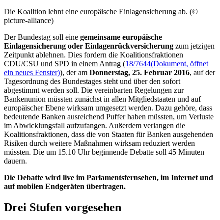
Die Koalition lehnt eine europäische Einlagensicherung ab. (©
picture-alliance)
Der Bundestag soll eine
gemeinsame europäische
Einlagensicherung oder Einlagenrückversicherung
zum jetzigen
Zeitpunkt ablehnen. Dies fordern die Koalitionsfraktionen
CDU/CSU und SPD in einem Antrag (
18/7644
(Dokument, öffnet
ein neues Fenster)
), der am
Donnerstag, 25. Februar 2016
, auf der
Tagesordnung des Bundestages steht und über den sofort
abgestimmt werden soll. Die vereinbarten Regelungen zur
Bankenunion müssten zunächst in allen Mitgliedstaaten und auf
europäischer Ebene wirksam umgesetzt werden. Dazu gehöre, dass
bedeutende Banken ausreichend Puffer haben müssten, um Verluste
im Abwicklungsfall aufzufangen. Außerdem verlangen die
Koalitionsfraktionen, dass die von Staaten für Banken ausgehenden
Risiken durch weitere Maßnahmen wirksam reduziert werden
müssten. Die um 15.10 Uhr beginnende Debatte soll 45 Minuten
dauern.
Die Debatte wird
live
im Parlamentsfernsehen, im Internet und
auf mobilen Endgeräten übertragen.
Drei Stufen vorgesehen