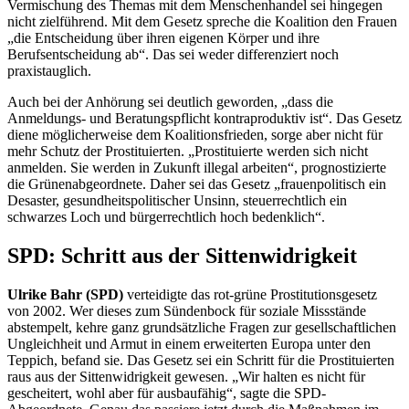
Vermischung des Themas mit dem Menschenhandel sei hingegen
nicht zielführend. Mit dem Gesetz spreche die Koalition den Frauen
„die Entscheidung über ihren eigenen Körper und ihre
Berufsentscheidung ab“. Das sei weder differenziert noch
praxistauglich.
Auch bei der Anhörung sei deutlich geworden, „dass die
Anmeldungs- und Beratungspflicht kontraproduktiv ist“. Das Gesetz
diene möglicherweise dem Koalitionsfrieden, sorge aber nicht für
mehr Schutz der Prostituierten. „Prostituierte werden sich nicht
anmelden. Sie werden in Zukunft illegal arbeiten“, prognostizierte
die Grünenabgeordnete. Daher sei das Gesetz „frauenpolitisch ein
Desaster, gesundheitspolitischer Unsinn, steuerrechtlich ein
schwarzes Loch und bürgerrechtlich hoch bedenklich“.
SPD: Schritt aus der Sittenwidrigkeit
Ulrike Bahr (SPD)
verteidigte das rot-grüne Prostitutionsgesetz
von 2002. Wer dieses zum Sündenbock für soziale Missstände
abstempelt, kehre ganz grundsätzliche Fragen zur gesellschaftlichen
Ungleichheit und Armut in einem erweiterten Europa unter den
Teppich, befand sie. Das Gesetz sei ein Schritt für die Prostituierten
raus aus der Sittenwidrigkeit gewesen. „Wir halten es nicht für
gescheitert, wohl aber für ausbaufähig“, sagte die SPD-