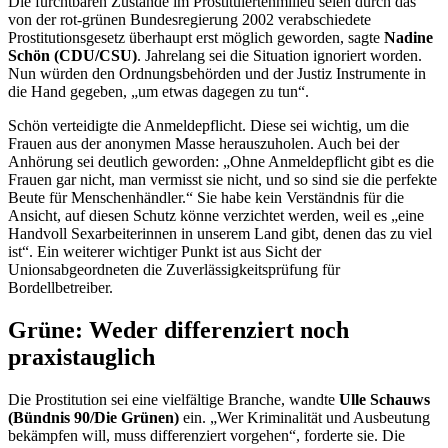
Die furchtbaren Zustände im Prostituiertenmilieu seien durch das
von der rot-grünen Bundesregierung 2002 verabschiedete
Prostitutionsgesetz überhaupt erst möglich geworden, sagte
Nadine
Schön (CDU/CSU)
. Jahrelang sei die Situation ignoriert worden.
Nun würden den Ordnungsbehörden und der Justiz Instrumente in
die Hand gegeben, „um etwas dagegen zu tun“.
Schön verteidigte die Anmeldepflicht. Diese sei wichtig, um die
Frauen aus der anonymen Masse herauszuholen. Auch bei der
Anhörung sei deutlich geworden: „Ohne Anmeldepflicht gibt es die
Frauen gar nicht, man vermisst sie nicht, und so sind sie die perfekte
Beute für Menschenhändler.“ Sie habe kein Verständnis für die
Ansicht, auf diesen Schutz könne verzichtet werden, weil es „eine
Handvoll Sexarbeiterinnen in unserem Land gibt, denen das zu viel
ist“. Ein weiterer wichtiger Punkt ist aus Sicht der
Unionsabgeordneten die Zuverlässigkeitsprüfung für
Bordellbetreiber.
Grüne: Weder differenziert noch
praxistauglich
Die Prostitution sei eine vielfältige Branche, wandte
Ulle Schauws
(Bündnis 90/Die Grünen)
ein. „Wer Kriminalität und Ausbeutung
bekämpfen will, muss differenziert vorgehen“, forderte sie. Die