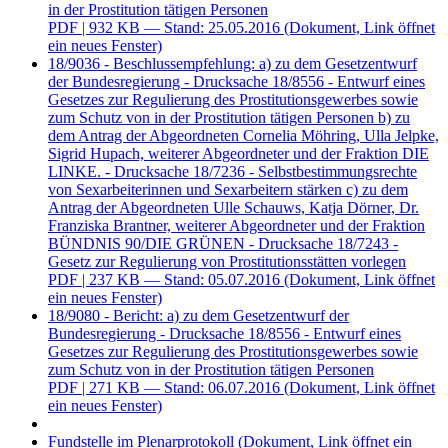
in der Prostitution tätigen Personen
PDF
| 932 KB — Stand: 25.05.2016
(Dokument, Link öffnet
ein neues Fenster)
18/9036 - Beschlussempfehlung: a) zu dem Gesetzentwurf
der Bundesregierung - Drucksache 18/8556 - Entwurf eines
Gesetzes zur Regulierung des Prostitutionsgewerbes sowie
zum Schutz von in der Prostitution tätigen Personen b) zu
dem Antrag der Abgeordneten Cornelia Möhring, Ulla Jelpke,
Sigrid Hupach, weiterer Abgeordneter und der Fraktion DIE
LINKE. - Drucksache 18/7236 - Selbstbestimmungsrechte
von Sexarbeiterinnen und Sexarbeitern stärken c) zu dem
Antrag der Abgeordneten Ulle Schauws, Katja Dörner, Dr.
Franziska Brantner, weiterer Abgeordneter und der Fraktion
BÜNDNIS 90/DIE GRÜNEN - Drucksache 18/7243 -
Gesetz zur Regulierung von Prostitutionsstätten vorlegen
PDF
| 237 KB — Stand: 05.07.2016
(Dokument, Link öffnet
ein neues Fenster)
18/9080 - Bericht: a) zu dem Gesetzentwurf der
Bundesregierung - Drucksache 18/8556 - Entwurf eines
Gesetzes zur Regulierung des Prostitutionsgewerbes sowie
zum Schutz von in der Prostitution tätigen Personen
PDF
| 271 KB — Stand: 06.07.2016
(Dokument, Link öffnet
ein neues Fenster)
Fundstelle im Plenarprotokoll
(Dokument, Link öffnet ein