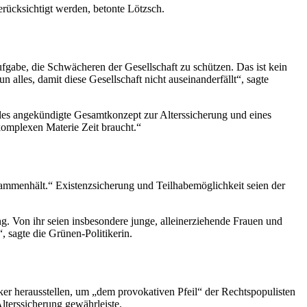
erücksichtigt werden, betonte Lötzsch.
ufgabe, die Schwächeren der Gesellschaft zu schützen. Das ist kein
n alles, damit diese Gesellschaft nicht auseinanderfällt“, sagte
hles angekündigte Gesamtkonzept zur Alterssicherung und eines
 komplexen Materie Zeit braucht.“
usammenhält.“ Existenzsicherung und Teilhabemöglichkeit seien der
. Von ihr seien insbesondere junge, alleinerziehende Frauen und
 sagte die Grünen-Politikerin.
rker herausstellen, um „dem provokativen Pfeil“ der Rechtspopulisten
Alterssicherung gewährleiste.