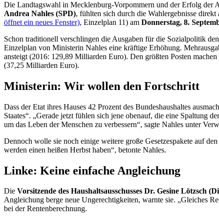
Die Landtagswahl in Mecklenburg-Vorpommern und der Erfolg der AfD 
Andrea Nahles (SPD)
, fühlten sich durch die Wahlergebnisse direk
öffnet ein neues Fenster)
, Einzelplan 11) am
Donnerstag, 8. Septem
Schon traditionell verschlingen die Ausgaben für die Sozialpolitik d
Einzelplan von Ministerin Nahles eine kräftige Erhöhung. Mehrausgab
ansteigt (2016: 129,89 Milliarden Euro). Den größten Posten machen
(37,25 Milliarden Euro).
Ministerin: Wir wollen den Fortschritt
Dass der
Etat
ihres Hauses 42 Prozent des Bundeshaushaltes ausmache,
Staates“. „Gerade jetzt fühlen sich jene obenauf, die eine Spaltung d
um das Leben der Menschen zu verbessern“, sagte Nahles unter Verw
Dennoch wolle sie noch einige weitere große Gesetzespakete auf den
werden einen heißen Herbst haben“, betonte Nahles.
Linke: Keine einfache Angleichung
Die
Vorsitzende des Haushaltsausschusses Dr. Gesine Lötzsch (D
Angleichung berge neue Ungerechtigkeiten, warnte sie. „Gleiches Re
bei der Rentenberechnung.