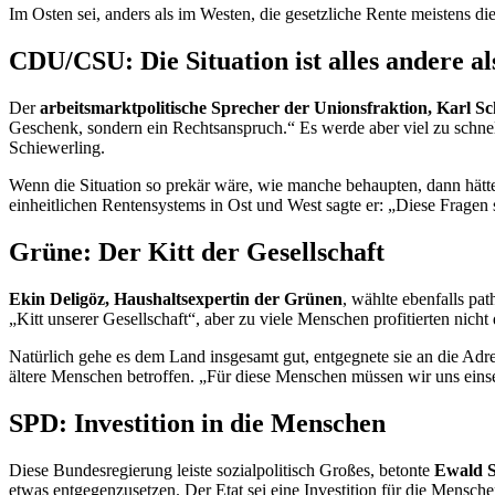
Im Osten sei, anders als im Westen, die gesetzliche Rente meistens d
CDU/CSU: Die Situation ist alles andere al
Der
arbeitsmarktpolitische Sprecher der Unionsfraktion, Karl Sc
Geschenk, sondern ein Rechtsanspruch.“ Es werde aber viel zu schnell, 
Schiewerling.
Wenn die Situation so prekär wäre, wie manche behaupten, dann hätte
einheitlichen Rentensystems in Ost und West sagte er: „Diese Fragen 
Grüne: Der Kitt der Gesellschaft
Ekin Deligöz, Haushaltsexpertin der Grünen
, wählte ebenfalls pa
„Kitt unserer Gesellschaft“, aber zu viele Menschen profitierten nicht
Natürlich gehe es dem Land insgesamt gut, entgegnete sie an die Adr
ältere Menschen betroffen. „Für diese Menschen müssen wir uns einse
SPD: Investition in die Menschen
Diese Bundesregierung leiste sozialpolitisch Großes, betonte
Ewald S
etwas entgegenzusetzen. Der
Etat
sei eine Investition für die Mensch