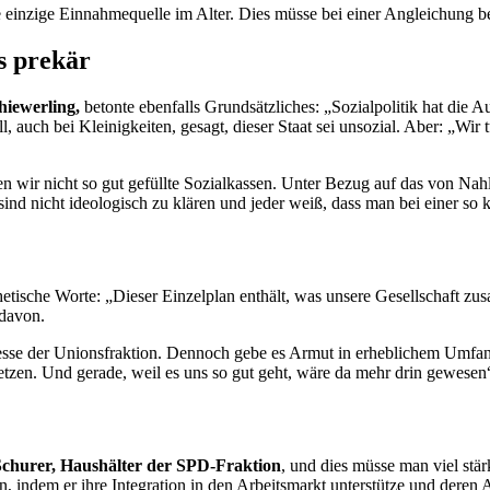
ie einzige Einnahmequelle im Alter. Dies müsse bei einer Angleichung b
s prekär
hiewerling,
betonte ebenfalls Grundsätzliches: „Sozialpolitik hat die A
auch bei Kleinigkeiten, gesagt, dieser Staat sei unsozial. Aber: „Wir tu
n wir nicht so gut gefüllte Sozialkassen. Unter Bezug auf das von Na
sind nicht ideologisch zu klären und jeder weiß, dass man bei einer so
thetische Worte: „Dieser Einzelplan enthält, was unsere Gesellschaft z
 davon.
esse der Unionsfraktion. Dennoch gebe es Armut in erheblichem Umfang
tzen. Und gerade, weil es uns so gut geht, wäre da mehr drin gewesen“,
churer, Haushälter der SPD-Fraktion
, und dies müsse man viel stä
en, indem er ihre Integration in den Arbeitsmarkt unterstütze und deren 