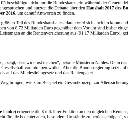
beschäftigte nicht nur die Bundeskanzlerin während der Generaldebat
t angesprochen und nutzten die Debatte über den
Haushalt 2017 des
Bu
ber 2016
, um darauf Antworten zu finden.
en größten Teil des Bundeshaushaltes, daran wird sich auch im kommende
en von 8,72 Milliarden Euro gegenüber dem Vorjahr sind bisher eingep
 Leistungen an die Rentenversicherung aus (91,17 Milliarden Euro), g
 „zeigt, dass wir ernst machen“, betonte Ministerin Nahles. Denn das 
er Gesellschaft vorantreiben wollen. Aber die Bundesregierung setzt auf 
eis auf das Mindestlohngesetz und das Rentenpaket.
 Weg bringen, wie zum Beispiel ein Gesamtkonzept zur Alterssicherung
ie Linke)
erneuerte die Kritik ihrer Fraktion an den ungleichen Rente
cht für alle bedeutet auch, besondere Umstände zu berücksichtigen“, s