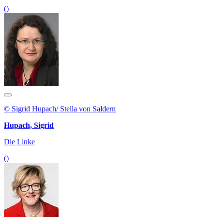
()
© Sigrid Hupach/ Stella von Saldern
Hupach, Sigrid
Die Linke
()