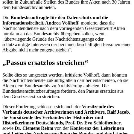
sollen in Zukunft alle Stellen des Bundes ihre Akten nach 30 Jahren
dem Bundesarchiv anbieten.
Die
Bundesbeauftragte für den Datenschutz und die
Informationsfreiheit, Andrea Voßhoff
, monierte, dass die
Nachrichtendienste nach dem vorliegenden Gesetzentwurf Akten
nur dann an das Bundesarchiv übergeben sollen, wenn
„überwiegende Gründe des Nachrichtenzugangs oder
schutzwürdige Interessen der bei ihnen beschäftigten Personen einer
Abgabe nicht mehr entgegenstehen“.
„Passus ersatzlos streichen“
Sollte dies so umgesetzt werden, kritisierte Voßhoff, dann könnten
die Nachrichtendienste zukünftig allein darüber entscheiden, ob sie
Akten dem Bundesarchiv zu Archivierung anbieten. Die
Bundesdatenschutzbeauftragte forderte, den Passus ersatzlos aus
dem Gesetzestext zu streichen.
Dieser Forderung schlossen sich auch der
Vorsitzende des
Verbands deutscher Archivarinnen und Archivare, Ralf Jacob
,
die
Vorsitzende des Verbandes der Historiker und
Historikerinnen Deutschlands, Prof. Dr. Eva Schlotheuber
,
sowie
Dr.
Clemens Rehm
von der
Konferenz der Leiterinnen
und Leiter der Archivverwaltung des Bundes und der Länder