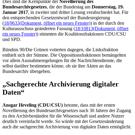
Dies sind die Kernpunkte der
Novellierung des
Bundesarchivgesetzes
, die der Bundestag am
Donnerstag, 19.
Januar 2017
, in zweiter und dritter Lesung verabschiedet hat. Für
den entsprechenden Gesetzentwurf der Bundesregierung
(
18/9633
(Dokument, öffnet ein neues Fenster)
) in der durch den
Kulturausschuss geänderten Fassung (
18/10813
(Dokument, öffnet
ein neues Fenster)
) stimmten die Koalitionsfraktionen CDU/CSU
und SPD.
Bündnis 90/Die Grünen votierten dagegen, die Linksfraktion
enthielt sich der Stimme. Die Oppositionsfraktionen bemängelten
vor allem Ausnahmeregelungen für die Nachrichtendienste, die
selbst darüber bestimmen könne, ob sie ihre Akten an das
Bundesarchiv übergeben.
„Sachgerechte Archivierung digitaler
Daten“
Ansgar Heveling (CDU/CSU)
betonte, dass mit der ersten
Novellierung des Bundesarchivgesetzes nach 30 Jahren der Zugang
zu den Archivbeständen für die Wissenschaft und andere Nutzer
deutlich vereinfacht werde. So würde mit der Gesetzesänderung
auch die sachgerechte Archivierung von digitalen Daten ermöglicht.