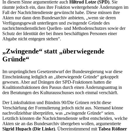
In diesem Sinne argumentierte auch
Hiltrud Lotze (SPD)
. Sie
räumte jedoch ein, dass ihre Fraktion weitergehende Änderungen im
Fall der Nachrichtendienste gewünscht habe. Diese müssen ihre
Akten nur dann dem Bundesarchiv anbieten, „wenn sie deren
Verfügungsgewalt unterliegen und zwingende Gründe des
nachrichtendienstlichen Quellen- und Methodenschutzes sowie der
Schutz der Identität der bei ihnen beschäftigten Personen einer
Abgabe nicht entgegen stehen“.
„Zwingende“ statt „überwiegende
Gründe“
Im ursprünglichen Gesetzentwurf der Bundesregierung war diese
Einschränkung lediglich an „überwiegende Gründe“ gekoppelt
gewesen. Aber auf Drängen der SPD-Fraktionen hatten die
Koalitionsfraktionen den Passus durch einen Änderungsantrag in
den Beratungen des Kulturausschusses noch einmal verschärft.
Der Linksfraktion und Bündnis 90/Die Grünen reicht diese
Verschärfung der Formulierung jedoch nicht aus. Niemand könne
nachvollziehbar überprüfen, was „zwingende Gründe“ seien.
Letztlich könnten die Nachrichtendienste selbst entscheiden, welche
Akten sie an das Bundesarchiv übergeben wollen, argumentierte
Sigrid Hupach (Die Linke)
. Übereinstimmend mit
Tabea Rößner