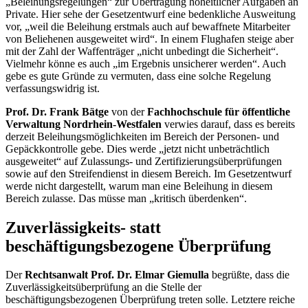
„Beleihungsregelungen“ zur Übertragung hoheitlicher Aufgaben an
Private. Hier sehe der Gesetzentwurf eine bedenkliche Ausweitung
vor, „weil die Beleihung erstmals auch auf bewaffnete Mitarbeiter
von Beliehenen ausgeweitet wird“. In einem Flughafen steige aber
mit der Zahl der Waffenträger „nicht unbedingt die Sicherheit“.
Vielmehr könne es auch „im Ergebnis unsicherer werden“. Auch
gebe es gute Gründe zu vermuten, dass eine solche Regelung
verfassungswidrig ist.
Prof. Dr. Frank Bätge
von der
Fachhochschule für öffentliche
Verwaltung Nordrhein-Westfalen
verwies darauf, dass es bereits
derzeit Beleihungsmöglichkeiten im Bereich der Personen- und
Gepäckkontrolle gebe. Dies werde „jetzt nicht unbeträchtlich
ausgeweitet“ auf Zulassungs- und Zertifizierungsüberprüfungen
sowie auf den Streifendienst in diesem Bereich. Im Gesetzentwurf
werde nicht dargestellt, warum man eine Beleihung in diesem
Bereich zulasse. Das müsse man „kritisch überdenken“.
Zuverlässigkeits- statt
beschäftigungsbezogene Überprüfung
Der
Rechtsanwalt Prof. Dr. Elmar Giemulla
begrüßte, dass die
Zuverlässigkeitsüberprüfung an die Stelle der
beschäftigungsbezogenen Überprüfung treten solle. Letztere reiche