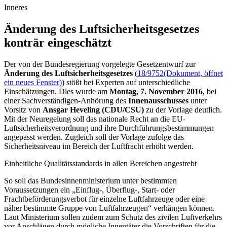
Inneres
Änderung des Luftsicherheitsgesetzes
konträr eingeschätzt
Der von der Bundesregierung vorgelegte Gesetzentwurf zur
Änderung des Luftsicherheitsgesetzes
(
18/9752
(Dokument, öffnet
ein neues Fenster)
) stößt bei Experten auf unterschiedliche
Einschätzungen. Dies wurde am
Montag, 7. November 2016
, bei
einer Sachverständigen-Anhörung des
Innenausschusses
unter
Vorsitz von
Ansgar Heveling (CDU/CSU)
zu der Vorlage deutlich.
Mit der Neuregelung soll das nationale Recht an die EU-
Luftsicherheitsverordnung und ihre Durchführungsbestimmungen
angepasst werden. Zugleich soll der Vorlage zufolge das
Sicherheitsniveau im Bereich der Luftfracht erhöht werden.
Einheitliche Qualitätsstandards in allen Bereichen angestrebt
So soll das Bundesinnenministerium unter bestimmten
Voraussetzungen ein „Einflug-, Überflug-, Start- oder
Frachtbeförderungsverbot für einzelne Luftfahrzeuge oder eine
näher bestimmte Gruppe von Luftfahrzeugen“ verhängen können.
Laut Ministerium sollen zudem zum Schutz des zivilen Luftverkehrs
vor Anschlägen durch mögliche Innentäter die Vorschriften für die