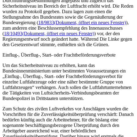
Durchführungsbestimmungen angepasst und zugleich das
Sicherheitsniveau im Bereich der Luftfracht erhöht wird. Die Reden
wurden zu Protokoll gegeben. Dazu lagen zum einen die
Stellungnahme des Bundesrates sowie die Gegenäußerung der
Bundesregierung (
18/9833
(Dokument, öffnet ein neues Fenster)
),
zum anderen eine Beschlussempfehlung des Innenausschusses
(
18/10493
(Dokument, öffnet ein neues Fenster)
) vor, der den
Regierungsentwurf noch geändert hatte. Während Die Linke gegen
den Gesetzentwurf stimmte, enthielten sich die Grünen.
Einflug-, Überflug-, Start- oder Frachtbeförderungsverbote
Um das Sicherheitsniveau zu erhöhen, kann das
Bundesinnenministerium unter bestimmten Voraussetzungen ein
„Einflug-, Überflug-, Start- oder Frachtbeförderungsverbot für
einzelne Luftfahrzeuge oder eine näher bestimmte Gruppe von
Luftfahrzeugen“ verhängen. Auch sollen die Luftfahrtunternehmen
die Tätigkeiten von Luftsicherheits-Verbindungsbeamten der
Bundespolizei in Drittstaaten unterstützen.
Zum Schutz des zivilen Luftverkehrs vor Anschlägen wurden die
Vorschriften für die Zuverlässigkeitsüberprüfung verschärft: Danach
bedürfen künftig auch die Arbeitnehmer, für die bislang eine
sogenannte beschäftigungsbezogene Überprüfung durch den
Arbeitgeber ausreichend war, einer behördlichen
Zuverlässigkeitsüberprüfung. Darüber hinaus wird erstmals die