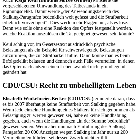
Auch
Katja Keul (Bündnis 90/Die Grünen)
kritisierte die
vorgeschlagenen Umwandlung des Tatbestands in ein
Eignungsdelikt. Damit werde „der Anwendungsbereich des
Stalking
-Paragrafen bedenklich weit gefasst und die Strafbarkeit
erheblich vorverlagert“. Dies werfe mehr Fragen auf, als es löse.
Denn wie solle ohne eine Reaktion des Opfers festgestellt werden,
welche Reaktion auszulösen die Tat geeignet gewesen sein könnte?
Keul schlug vor, im Gesetzestext ausdrücklich psychische
Belastungen als ein Beispiel für schwerwiegende Belastungen
aufzuführen, die zur Strafbarkeit führe. Dann könne man es beim
Erfolgsdelikt belassen und dennoch auch Fälle verurteilen, in denen
das Opfer nach außen seinen Lebenswandel nicht grundlegend
geändert hat.
CDU/CSU: Recht zu unbehelligtem Leben
Elisabeth Winkelmeier-Becker (CDU/CSU)
erinnerte daran, dass
es bis 2007 überhaupt keine Strafbarkeit von
Stalking
gegeben habe.
Wenn jede einzelne Handlung eines
Stalkers
für sich genommen als
Belästigung zu werten gewesen sei, habe es keine Handhabung
gegeben, auch wenn die Handlungen „in der Summe bedrohlich“
gewesen seinen. Wenn aber nun nach Einführung des
Stalking
-
Paragrafen 20 000 Anzeigen wegen
Stalking
im Jahr nur zu 200
Verurteilungen führten, sei dessen Zweck nicht erfüllt.