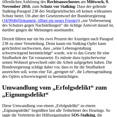
öffentlichen Anhörung des
Rechtsausschusses
am
Mittwoch, 9.
November 2016
, zum
Schutz vor
Stalking
: Dass der geltende
Stalking
-Paragraf 238 des Strafgesetzbuches oft keinen wirksamen
Schutz bietet. Ob aber der Gesetzentwurf der Bundesregierung
(
18/9946
(Dokument, öffnet ein neues Fenster)
) „zur Verbesserung
des Schutzes gegen Nachstellungen“ die richtige Antwort darauf ist,
darüber gingen die Meinungen auseinander.
Derzeit führen nur ein bis zwei Prozent der Anzeigen nach Paragraf
238 zu einer Verurteilung. Denn kaum ein
Stalking
-Opfer kann
gerichtsfest nachweisen, dass „seine Lebensgestaltung
schwerwiegend beeinträchtigt“ wurde, wie es das Gesetz für eine
Strafbarkeit der Tat voraussetzt. Es müsste dazu typischerweise
seinen Wohnort gewechselt oder die Arbeit aufgegeben haben. Die
Bundesregierung schlägt daher vor, dass es für die Strafbarkeit
ausreichen soll, wenn eine Tat „geeignet ist“, die Lebensgestaltung
des Opfers schwerwiegend zu beeinträchtigen.
Umwandlung vom „Erfolgsdelikt“ zum
„Eignungsdelikt“
Diese Umwandlung von einem „Erfolgsdelikt“ zu einem
„Eignungsdelikt“ begrüßten fast alle Teilnehmer des
Hearings
. So
sagte die Vertreterin der Hilfsorganisation
SOS-
Stalking
, die