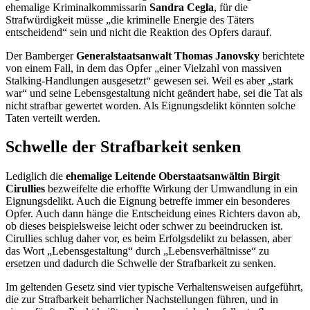
ehemalige Kriminalkommissarin
Sandra Cegla
, für die
Strafwürdigkeit müsse „die kriminelle Energie des Täters
entscheidend“ sein und nicht die Reaktion des Opfers darauf.
Der Bamberger
Generalstaatsanwalt Thomas Janovsky
berichtete
von einem Fall, in dem das Opfer „einer Vielzahl von massiven
Stalking
-Handlungen ausgesetzt“ gewesen sei. Weil es aber „stark
war“ und seine Lebensgestaltung nicht geändert habe, sei die Tat als
nicht strafbar gewertet worden. Als Eignungsdelikt könnten solche
Taten verteilt werden.
Schwelle der Strafbarkeit senken
Lediglich die
ehemalige Leitende Oberstaatsanwältin
Birgit
Cirullies
bezweifelte die erhoffte Wirkung der Umwandlung in ein
Eignungsdelikt. Auch die Eignung betreffe immer ein besonderes
Opfer. Auch dann hänge die Entscheidung eines Richters davon ab,
ob dieses beispielsweise leicht oder schwer zu beeindrucken ist.
Cirullies schlug daher vor, es beim Erfolgsdelikt zu belassen, aber
das Wort „Lebensgestaltung“ durch „Lebensverhältnisse“ zu
ersetzen und dadurch die Schwelle der Strafbarkeit zu senken.
Im geltenden Gesetz sind vier typische Verhaltensweisen aufgeführt,
die zur Strafbarkeit beharrlicher Nachstellungen führen, und in