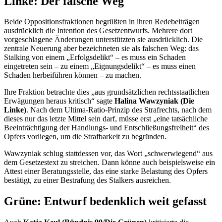
Linke: Der falsche Weg
Beide Oppositionsfraktionen begrüßten in ihren Redebeiträgen
ausdrücklich die Intention des Gesetzentwurfs. Mehrere dort
vorgeschlagene Änderungen unterstützten sie ausdrücklich. Die
zentrale Neuerung aber bezeichneten sie als falschen Weg: das
Stalking
von einem „Erfolgsdelikt“ – es muss ein Schaden
eingetreten sein – zu einem „Eignungsdelikt“ – es muss einen
Schaden herbeiführen können – zu machen.
Ihre Fraktion betrachte dies „aus grundsätzlichen rechtsstaatlichen
Erwägungen heraus kritisch“ sagte
Halina Wawzyniak (Die
Linke)
. Nach dem Ultima-Ratio-Prinzip des Strafrechts, nach dem
dieses nur das letzte Mittel sein darf, müsse erst „eine tatsächliche
Beeinträchtigung der Handlungs- und Entschließungsfreiheit“ des
Opfers vorliegen, um die Strafbarkeit zu begründen.
Wawzyniak schlug stattdessen vor, das Wort „schwerwiegend“ aus
dem Gesetzestext zu streichen. Dann könne auch beispielsweise ein
Attest einer Beratungsstelle, das eine starke Belastung des Opfers
bestätigt, zu einer Bestrafung des
Stalkers
ausreichen.
Grüne: Entwurf bedenklich weit gefasst