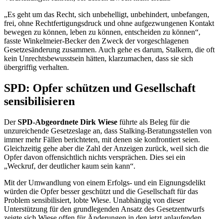
„Es geht um das Recht, sich unbehelligt, unbehindert, unbefangen,
frei, ohne Rechtfertigungsdruck und ohne aufgezwungenen Kontakt
bewegen zu können, leben zu können, entscheiden zu können“,
fasste Winkelmeier-Becker den Zweck der vorgeschlagenen
Gesetzesänderung zusammen. Auch gehe es darum,
Stalkern
, die oft
kein Unrechtsbewusstsein hätten, klarzumachen, dass sie sich
übergriffig verhalten.
SPD: Opfer schützen und Gesellschaft
sensibilisieren
Der
SPD-Abgeordnete Dirk Wiese
führte als Beleg für die
unzureichende Gesetzeslage an, dass
Stalking
-Beratungsstellen von
immer mehr Fällen berichteten, mit denen sie konfrontiert seien.
Gleichzeitig gehe aber die Zahl der Anzeigen zurück, weil sich die
Opfer davon offensichtlich nichts versprächen. Dies sei ein
„Weckruf, der deutlicher kaum sein kann“.
Mit der Umwandlung von einem Erfolgs- und ein Eignungsdelikt
würden die Opfer besser geschützt und die Gesellschaft für das
Problem sensibilisiert, lobte Wiese. Unabhängig von dieser
Unterstützung für den grundlegenden Ansatz des Gesetzentwurfs
zeigte sich Wiese offen für Änderungen in den jetzt anlaufenden