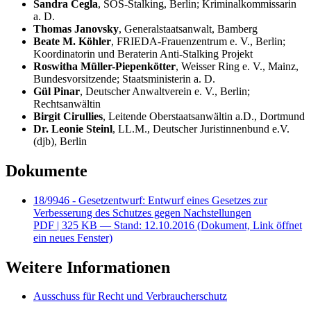
Sandra Cegla
, SOS-
Stalking
, Berlin; Kriminalkommissarin
a. D.
Thomas Janovsky
, Generalstaatsanwalt, Bamberg
Beate M. Köhler
, FRIEDA-Frauenzentrum e. V., Berlin;
Koordinatorin und Beraterin Anti-
Stalking
Projekt
Roswitha Müller-Piepenkötter
, Weisser Ring e. V., Mainz,
Bundesvorsitzende; Staatsministerin a. D.
Gül Pinar
, Deutscher Anwaltverein e. V., Berlin;
Rechtsanwältin
Birgit Cirullies
, Leitende Oberstaatsanwältin a.D., Dortmund
Dr. Leonie Steinl
, LL.M., Deutscher Juristinnenbund e.V.
(djb), Berlin
Dokumente
18/9946 - Gesetzentwurf: Entwurf eines Gesetzes zur
Verbesserung des Schutzes gegen Nachstellungen
PDF
| 325 KB — Stand: 12.10.2016
(Dokument, Link öffnet
ein neues Fenster)
Weitere Informationen
Ausschuss für Recht und Verbraucherschutz