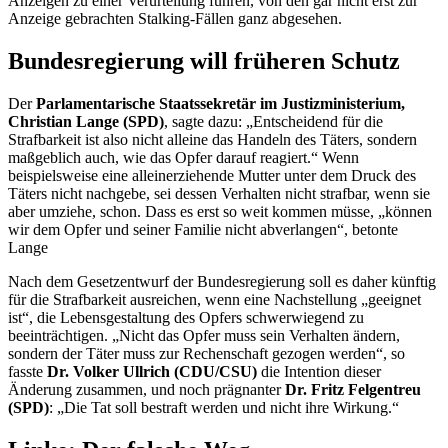
Anzeigen zu einer Verurteilung führen, von den gar nicht erst zur
Anzeige gebrachten
Stalking
-Fällen ganz abgesehen.
Bundesregierung will früheren Schutz
Der
Parlamentarische Staatssekretär im Justizministerium,
Christian Lange (SPD)
, sagte dazu: „Entscheidend für die
Strafbarkeit ist also nicht alleine das Handeln des Täters, sondern
maßgeblich auch, wie das Opfer darauf reagiert.“ Wenn
beispielsweise eine alleinerziehende Mutter unter dem Druck des
Täters nicht nachgebe, sei dessen Verhalten nicht strafbar, wenn sie
aber umziehe, schon. Dass es erst so weit kommen müsse, „können
wir dem Opfer und seiner Familie nicht abverlangen“, betonte
Lange
Nach dem Gesetzentwurf der Bundesregierung soll es daher künftig
für die Strafbarkeit ausreichen, wenn eine Nachstellung „geeignet
ist“, die Lebensgestaltung des Opfers schwerwiegend zu
beeinträchtigen. „Nicht das Opfer muss sein Verhalten ändern,
sondern der Täter muss zur Rechenschaft gezogen werden“, so
fasste
Dr. Volker Ullrich (CDU/CSU)
die Intention dieser
Änderung zusammen, und noch prägnanter
Dr. Fritz Felgentreu
(SPD)
: „Die Tat soll bestraft werden und nicht ihre Wirkung.“