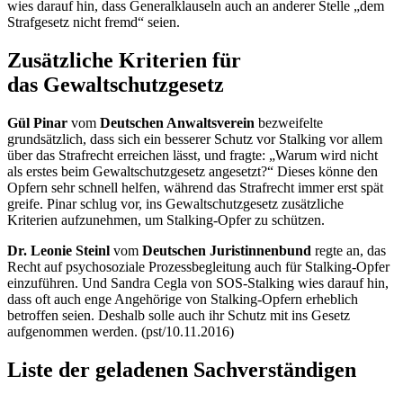
wies darauf hin, dass Generalklauseln auch an anderer Stelle „dem
Strafgesetz nicht fremd“ seien.
Zusätzliche Kriterien für
das Gewaltschutzgesetz
Gül Pinar
vom
Deutschen Anwaltsverein
bezweifelte
grundsätzlich, dass sich ein besserer Schutz vor
Stalking
vor allem
über das Strafrecht erreichen lässt, und fragte: „Warum wird nicht
als erstes beim Gewaltschutzgesetz angesetzt?“ Dieses könne den
Opfern sehr schnell helfen, während das Strafrecht immer erst spät
greife. Pinar schlug vor, ins Gewaltschutzgesetz zusätzliche
Kriterien aufzunehmen, um
Stalking
-Opfer zu schützen.
Dr. Leonie Steinl
vom
Deutschen Juristinnenbund
regte an, das
Recht auf psychosoziale Prozessbegleitung auch für
Stalking
-Opfer
einzuführen. Und Sandra Cegla von SOS-
Stalking
wies darauf hin,
dass oft auch enge Angehörige von
Stalking
-Opfern erheblich
betroffen seien. Deshalb solle auch ihr Schutz mit ins Gesetz
aufgenommen werden. (pst/10.11.2016)
Liste der geladenen Sachverständigen