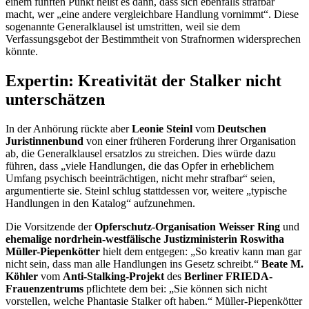
einem fünften Punkt heißt es dann, dass sich ebenfalls strafbar
macht, wer „eine andere vergleichbare Handlung vornimmt“. Diese
sogenannte Generalklausel ist umstritten, weil sie dem
Verfassungsgebot der Bestimmtheit von Strafnormen widersprechen
könnte.
Expertin: Kreativität der
Stalker
nicht
unterschätzen
In der Anhörung rückte aber
Leonie Steinl
vom
Deutschen
Juristinnenbund
von einer früheren Forderung ihrer Organisation
ab, die Generalklausel ersatzlos zu streichen. Dies würde dazu
führen, dass „viele Handlungen, die das Opfer in erheblichem
Umfang psychisch beeinträchtigen, nicht mehr strafbar“ seien,
argumentierte sie. Steinl schlug stattdessen vor, weitere „typische
Handlungen in den Katalog“ aufzunehmen.
Die Vorsitzende der
Opferschutz-Organisation Weisser Ring
und
ehemalige nordrhein-westfälische Justizministerin Roswitha
Müller-Piepenkötter
hielt dem entgegen: „So kreativ kann man gar
nicht sein, dass man alle Handlungen ins Gesetz schreibt.“
Beate M.
Köhler
vom
Anti-
Stalking
-Projekt
des
Berliner FRIEDA-
Frauenzentrums
pflichtete dem bei: „Sie können sich nicht
vorstellen, welche Phantasie
Stalker
oft haben.“ Müller-Piepenkötter