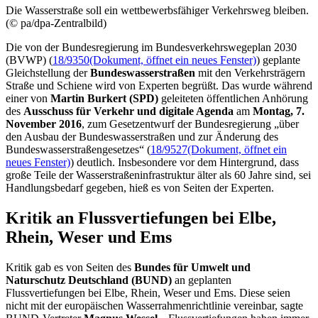
Die Wasserstraße soll ein wettbewerbsfähiger Verkehrsweg bleiben.
(© pa/dpa-Zentralbild)
Die von der Bundesregierung im Bundesverkehrswegeplan 2030
(BVWP) (
18/9350
(Dokument, öffnet ein neues Fenster)
) geplante
Gleichstellung der
Bundeswasserstraßen
mit den Verkehrsträgern
Straße und Schiene wird von Experten begrüßt. Das wurde während
einer von
Martin Burkert (SPD)
geleiteten öffentlichen Anhörung
des
Ausschuss für Verkehr und digitale Agenda
am
Montag, 7.
November 2016
, zum Gesetzentwurf der Bundesregierung „über
den Ausbau der Bundeswasserstraßen und zur Änderung des
Bundeswasserstraßengesetzes“ (
18/9527
(Dokument, öffnet ein
neues Fenster)
) deutlich. Insbesondere vor dem Hintergrund, dass
große Teile der Wasserstraßeninfrastruktur älter als 60 Jahre sind, sei
Handlungsbedarf gegeben, hieß es von Seiten der Experten.
Kritik an Flussvertiefungen bei Elbe,
Rhein, Weser und Ems
Kritik gab es von Seiten des
Bundes für Umwelt und
Naturschutz Deutschland (BUND)
an geplanten
Flussvertiefungen bei Elbe, Rhein, Weser und Ems. Diese seien
nicht mit der europäischen Wasserrahmenrichtlinie vereinbar, sagte