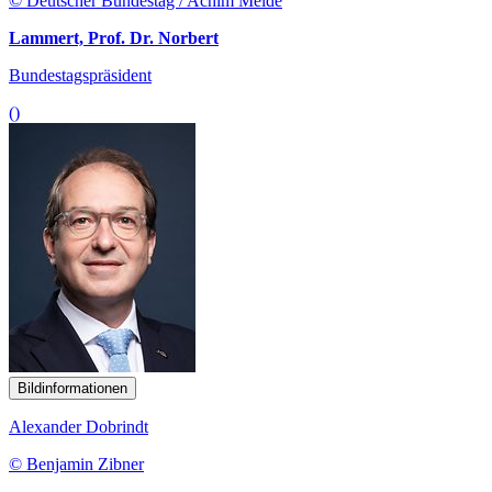
© Deutscher Bundestag / Achim Melde
Lammert, Prof. Dr. Norbert
Bundestagspräsident
()
Bildinformationen
Alexander Dobrindt
© Benjamin Zibner