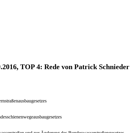
9.2016, TOP 4: Rede von Patrick Schnieder
ernstraßenausbaugesetzes
undesschienenwegeausbaugesetzes
wasserstraßen und zur Änderung des Bundeswasserstraßengesetzes