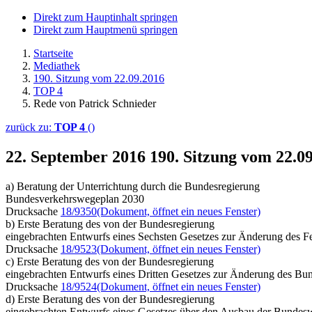
Direkt zum Hauptinhalt springen
Direkt zum Hauptmenü springen
Startseite
Mediathek
190. Sitzung vom 22.09.2016
TOP 4
Rede von Patrick Schnieder
zurück zu:
TOP 4
()
22. September 2016
190. Sitzung vom 22.0
a) Beratung der Unterrichtung durch die Bundesregierung
Bundesverkehrswegeplan 2030
Drucksache
18/9350
(Dokument, öffnet ein neues Fenster)
b) Erste Beratung des von der Bundesregierung
eingebrachten Entwurfs eines Sechsten Gesetzes zur Änderung des F
Drucksache
18/9523
(Dokument, öffnet ein neues Fenster)
c) Erste Beratung des von der Bundesregierung
eingebrachten Entwurfs eines Dritten Gesetzes zur Änderung des B
Drucksache
18/9524
(Dokument, öffnet ein neues Fenster)
d) Erste Beratung des von der Bundesregierung
eingebrachten Entwurfs eines Gesetzes über den Ausbau der Bundes