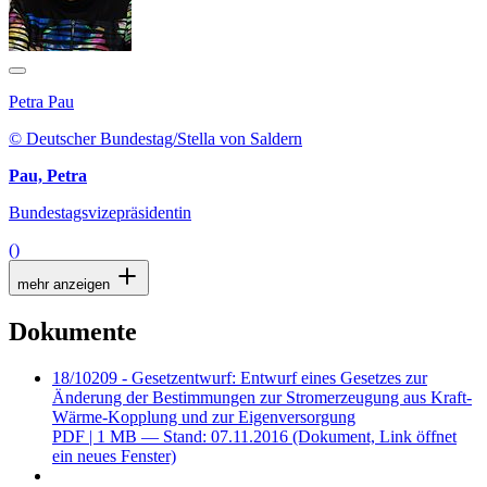
Petra Pau
© Deutscher Bundestag/Stella von Saldern
Pau, Petra
Bundestagsvizepräsidentin
()
mehr anzeigen
Dokumente
18/10209 - Gesetzentwurf: Entwurf eines Gesetzes zur
Änderung der Bestimmungen zur Stromerzeugung aus Kraft-
Wärme-Kopplung und zur Eigenversorgung
PDF
| 1 MB — Stand: 07.11.2016
(Dokument, Link öffnet
ein neues Fenster)