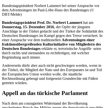
Bundestagspräsident Norbert Lammert bei seiner Ansprache vor
dem Adventssingen im Paul-Löbe-Haus des Bundestages (©
DBT/Melde)
Bundestagspräsident Prof. Dr. Norbert Lammert
hat am
Donnerstag, 15. Dezember 2016
, der Opfer der jüngsten
Anschläge in der Türkei gedacht und der Türkei die Solidarität des
Deutschen Bundestages im Kampf gegen den Terror versichert. In
einer Ansprache vor dem traditionellen
Adventssingen einer
fraktionsübergreifenden Kulturinitiative von Mitgliedern des
Deutschen Bundestages
erklärte er, terroristische Angriffe seien
durch nichts und niemanden zu rechtfertigen, mit welcher
Begründung auch immer.
Andererseits dürfe aber auch nicht geschwiegen werden, wenn in
der Türkei, die Mitglied der Nato und des Europarates ist und Teil
der Europäischen Union werden wolle, die staatliche
Rechtsordnung gebeugt und fortgesetzt Grundrechte mit Füßen
getreten würden.
Appell an das türkische Parlament
Nach dem am couragierten Widerstand der Bevölkerung
gescheiterten Putsch des Militärs gegen die demokratisch gewählte